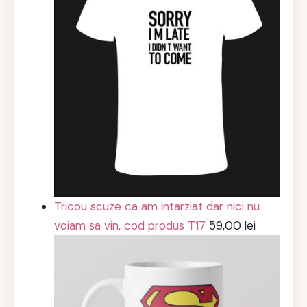
Tricou scuze ca am intarziat dar nici nu
voiam sa vin, cod produs T17
59,00
lei