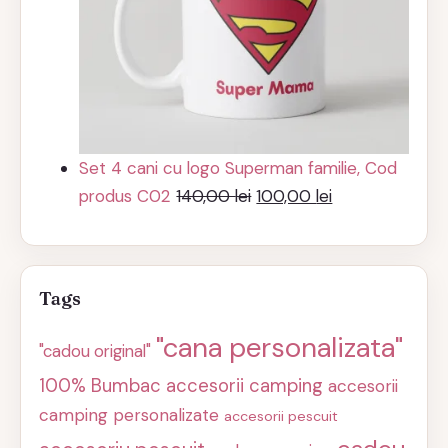
Set 4 cani cu logo Superman familie, Cod
Prețul
Prețul
produs C02
140,00
lei
100,00
lei
inițial
curent
a
este:
fost:
100,00 lei.
Tags
140,00 lei.
"cana personalizata"
"cadou original"
100% Bumbac
accesorii camping
accesorii
camping personalizate
accesorii pescuit