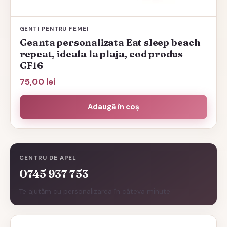
GENTI PENTRU FEMEI
Geanta personalizata Eat sleep beach
repeat, ideala la plaja, cod produs
GF16
75,00
lei
Adaugă în coș
CENTRU DE APEL
0745 937 753
Te ajutăm cu personalizarea în câteva minute.