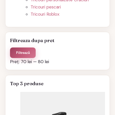
Tricouri pescari
Tricouri Roblox
Filtreaza dupa pret
Preț
Preț
Filtrează
minim
maxim
Preț:
70 lei
—
80 lei
Top 3 produse