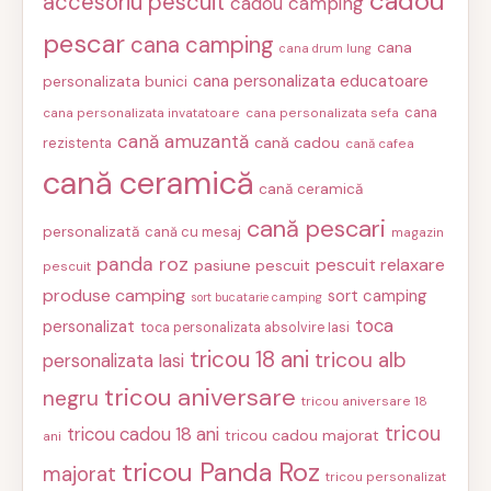
cadou
accesoriu pescuit
cadou camping
pescar
cana camping
cana
cana drum lung
cana personalizata educatoare
personalizata bunici
cana
cana personalizata invatatoare
cana personalizata sefa
cană amuzantă
cană cadou
rezistenta
cană cafea
cană ceramică
cană ceramică
cană pescari
personalizată
cană cu mesaj
magazin
panda roz
pescuit relaxare
pasiune pescuit
pescuit
produse camping
sort camping
sort bucatarie camping
toca
personalizat
toca personalizata absolvire Iasi
tricou 18 ani
tricou alb
personalizata Iasi
tricou aniversare
negru
tricou aniversare 18
tricou
tricou cadou 18 ani
tricou cadou majorat
ani
tricou Panda Roz
majorat
tricou personalizat