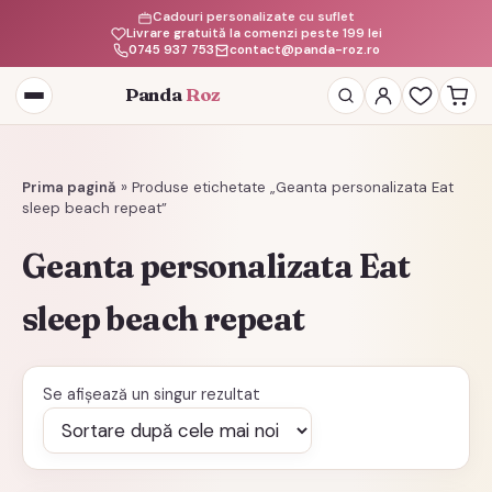
Cadouri personalizate cu suflet
Livrare gratuită la comenzi peste 199 lei
0745 937 753
contact@panda-roz.ro
Panda
Roz
Deschide
meniul
Prima pagină
»
Produse etichetate „Geanta personalizata Eat
sleep beach repeat”
Geanta personalizata Eat
sleep beach repeat
Se afișează un singur rezultat