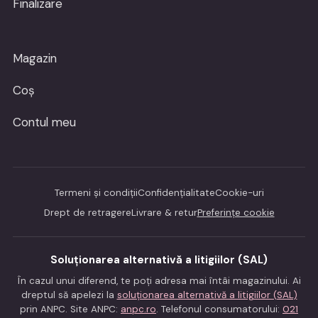
Finalizare
Magazin
Coș
Contul meu
Termeni și condiții
Confidențialitate
Cookie-uri
Drept de retragere
Livrare & retur
Preferințe cookie
Soluționarea alternativă a litigiilor (SAL)
În cazul unui diferend, te poți adresa mai întâi magazinului. Ai
dreptul să apelezi la
soluționarea alternativă a litigiilor (SAL)
prin ANPC. Site ANPC:
anpc.ro
. Telefonul consumatorului:
021