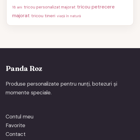
tricou petrecere
tricou personalizat majorat
18 ani
majorat
tricou tineri
viață în natură
Panda Roz
Produse personalizate pentru nunți, botezuri și
momente speciale.
Contul meu
Favorite
Contact