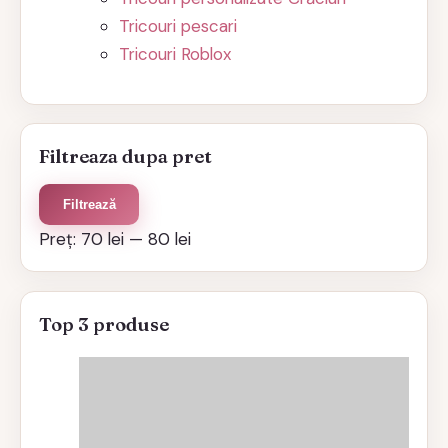
Tricouri pescari
Tricouri Roblox
Filtreaza dupa pret
Preț
Preț
Filtrează
minim
maxim
Preț:
70 lei
—
80 lei
Top 3 produse