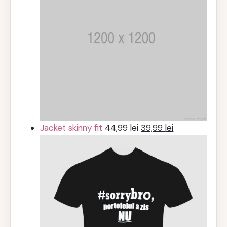
Prețul
Prețul
Jacket skinny fit
44,99
lei
39,99
lei
inițial
curent
a
este:
fost:
39,99 lei.
44,99 lei.