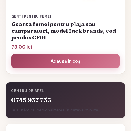
GENTI PENTRU FEMEI
Geanta femei pentru plaja sau
cumparaturi, model fuck brands, cod
produs GF01
75,00
lei
Adaugă în coș
CENTRU DE APEL
0745 937 753
Te ajutăm cu personalizarea în câteva minute.