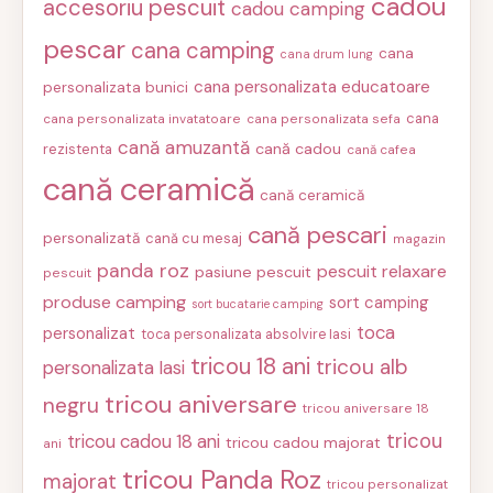
cadou
accesoriu pescuit
cadou camping
pescar
cana camping
cana
cana drum lung
cana personalizata educatoare
personalizata bunici
cana
cana personalizata invatatoare
cana personalizata sefa
cană amuzantă
cană cadou
rezistenta
cană cafea
cană ceramică
cană ceramică
cană pescari
personalizată
cană cu mesaj
magazin
panda roz
pescuit relaxare
pasiune pescuit
pescuit
produse camping
sort camping
sort bucatarie camping
toca
personalizat
toca personalizata absolvire Iasi
tricou 18 ani
tricou alb
personalizata Iasi
tricou aniversare
negru
tricou aniversare 18
tricou
tricou cadou 18 ani
tricou cadou majorat
ani
tricou Panda Roz
majorat
tricou personalizat