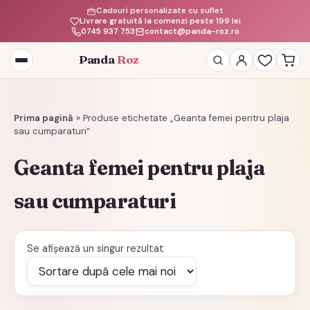
Cadouri personalizate cu suflet
Livrare gratuită la comenzi peste 199 lei
0745 937 753
contact@panda-roz.ro
Panda
Roz
Deschide
meniul
Prima pagină
»
Produse etichetate „Geanta femei pentru plaja
sau cumparaturi”
Geanta femei pentru plaja
sau cumparaturi
Se afișează un singur rezultat