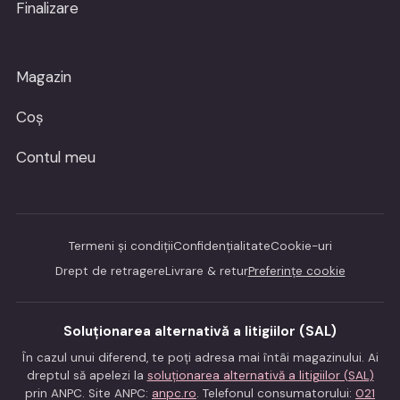
Finalizare
Magazin
Coș
Contul meu
Termeni și condiții
Confidențialitate
Cookie-uri
Drept de retragere
Livrare & retur
Preferințe cookie
Soluționarea alternativă a litigiilor (SAL)
În cazul unui diferend, te poți adresa mai întâi magazinului. Ai
dreptul să apelezi la
soluționarea alternativă a litigiilor (SAL)
prin ANPC. Site ANPC:
anpc.ro
. Telefonul consumatorului:
021