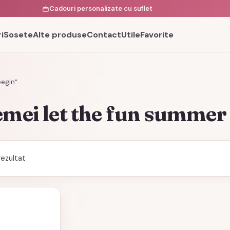
Cadouri personalizate cu suflet
i
Sosete
Alte produse
Contact
Utile
Favorite
begin”
emei let the fun summer
rezultat