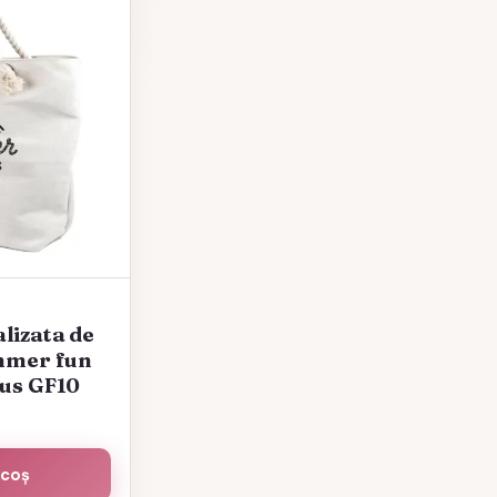
lizata de
ummer fun
dus GF10
 coș