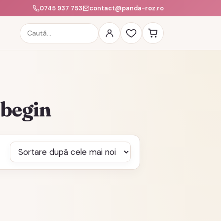
0745 937 753
contact@panda-roz.ro
Caută
produse
 begin