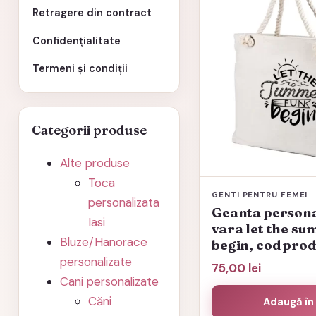
Retragere din contract
Confidențialitate
Termeni și condiții
Categorii produse
Alte produse
Toca
GENTI PENTRU FEMEI
personalizata
Geanta persona
Iasi
vara let the s
Bluze/Hanorace
begin, cod pro
personalizate
75,00
lei
Cani personalizate
Căni
Adaugă în