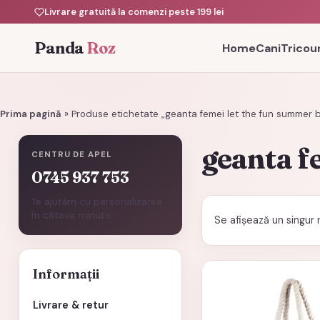
Livrare gratuită la comenzi peste 199 lei
Panda
Roz
Home
Cani
Tricour
Prima pagină
»
Produse etichetate „geanta femei let the fun summer 
geanta f
CENTRU DE APEL
0745 937 753
Te ajutăm cu personalizarea
în câteva minute.
Se afișează un singur 
Informații
Livrare & retur