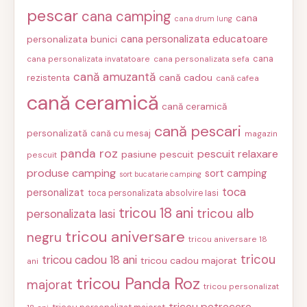
pescar
cana camping
cana
cana drum lung
cana personalizata educatoare
personalizata bunici
cana
cana personalizata invatatoare
cana personalizata sefa
cană amuzantă
cană cadou
rezistenta
cană cafea
cană ceramică
cană ceramică
cană pescari
personalizată
cană cu mesaj
magazin
panda roz
pescuit relaxare
pasiune pescuit
pescuit
produse camping
sort camping
sort bucatarie camping
toca
personalizat
toca personalizata absolvire Iasi
tricou 18 ani
tricou alb
personalizata Iasi
tricou aniversare
negru
tricou aniversare 18
tricou
tricou cadou 18 ani
tricou cadou majorat
ani
tricou Panda Roz
majorat
tricou personalizat
tricou petrecere