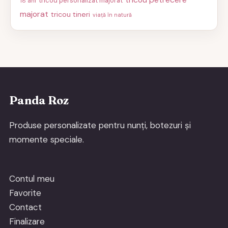
tricou personalizat majorat
18 ani
majorat
tricou tineri
viață în natură
Panda Roz
Produse personalizate pentru nunți, botezuri și
momente speciale.
Contul meu
Favorite
Contact
Finalizare