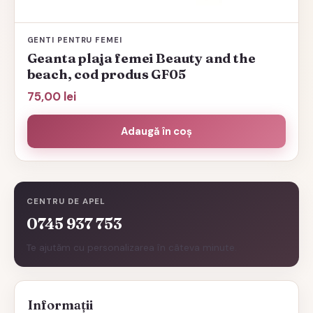
GENTI PENTRU FEMEI
Geanta plaja femei Beauty and the
beach, cod produs GF05
75,00
lei
Adaugă în coș
CENTRU DE APEL
0745 937 753
Te ajutăm cu personalizarea în câteva minute.
Informații