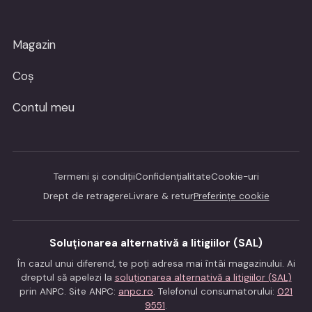
Magazin
Coș
Contul meu
Termeni și condiții
Confidențialitate
Cookie-uri
Drept de retragere
Livrare & retur
Preferințe cookie
Soluționarea alternativă a litigiilor (SAL)
În cazul unui diferend, te poți adresa mai întâi magazinului. Ai
dreptul să apelezi la
soluționarea alternativă a litigiilor (SAL)
prin ANPC. Site ANPC:
anpc.ro
. Telefonul consumatorului:
021
9551
.