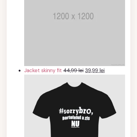
Prețul
Prețul
Jacket skinny fit
44,99
lei
39,99
lei
inițial
curent
a
este:
fost:
39,99 lei.
44,99 lei.