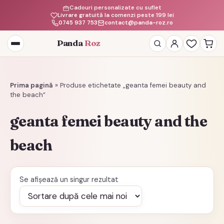
Cadouri personalizate cu suflet
Livrare gratuită la comenzi peste 199 lei
0745 937 753
contact@panda-roz.ro
Panda
Roz
Deschide
meniul
Prima pagină
»
Produse etichetate „geanta femei beauty and
the beach”
geanta femei beauty and the
beach
Se afișează un singur rezultat