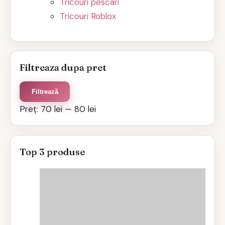
Tricouri pescari
Tricouri Roblox
Filtreaza dupa pret
Preț
Preț
Filtrează
minim
maxim
Preț:
70 lei
—
80 lei
Top 3 produse