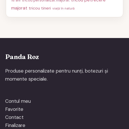
tricou personalizat majorat
18 ani
majorat
tricou tineri
viață în natură
Panda Roz
Produse personalizate pentru nunți, botezuri și
momente speciale.
Contul meu
Favorite
Contact
Finalizare