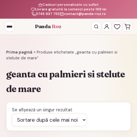
Cadouri personalizate cu suflet
Livrare gratuită la comenzi peste 199 lei
0745 937 753
contact@panda-roz.ro
Panda
Roz
Deschide
meniul
Prima pagină
»
Produse etichetate „geanta cu palmieri si
stelute de mare”
geanta cu palmieri si stelute
de mare
Se afișează un singur rezultat