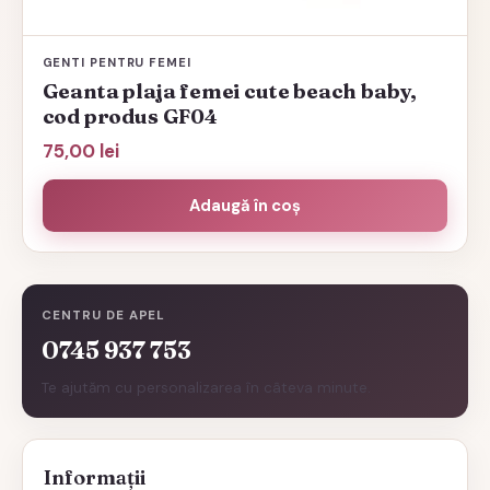
GENTI PENTRU FEMEI
Geanta plaja femei cute beach baby,
cod produs GF04
75,00
lei
Adaugă în coș
CENTRU DE APEL
0745 937 753
Te ajutăm cu personalizarea în câteva minute.
Informații