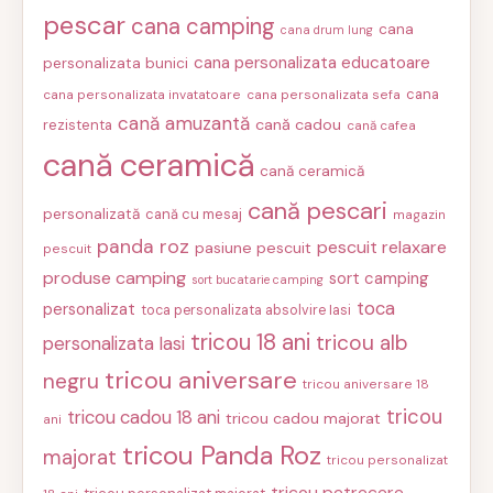
pescar
cana camping
cana
cana drum lung
cana personalizata educatoare
personalizata bunici
cana
cana personalizata invatatoare
cana personalizata sefa
cană amuzantă
cană cadou
rezistenta
cană cafea
cană ceramică
cană ceramică
cană pescari
personalizată
cană cu mesaj
magazin
panda roz
pescuit relaxare
pasiune pescuit
pescuit
produse camping
sort camping
sort bucatarie camping
toca
personalizat
toca personalizata absolvire Iasi
tricou 18 ani
tricou alb
personalizata Iasi
tricou aniversare
negru
tricou aniversare 18
tricou
tricou cadou 18 ani
tricou cadou majorat
ani
tricou Panda Roz
majorat
tricou personalizat
tricou petrecere