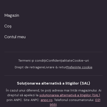
Magazin
Coș
Contul meu
Termeni și condiții
Confidențialitate
Cookie-uri
Drept de retragere
Livrare & retur
Preferințe cookie
Soluționarea alternativă a litigiilor (SAL)
În cazul unui diferend, te poți adresa mai întâi magazinului. Ai
dreptul să apelezi la
soluționarea alternativă a litigiilor (SAL)
prin ANPC. Site ANPC:
anpc.ro
. Telefonul consumatorului:
021
9551
.