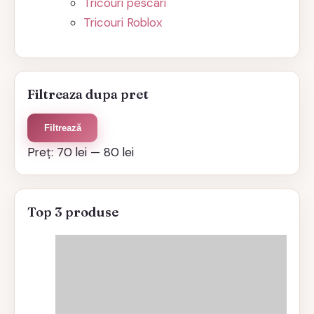
Tricouri pescari
Tricouri Roblox
Filtreaza dupa pret
Preț
Preț
Filtrează
minim
maxim
Preț:
70 lei
—
80 lei
Top 3 produse