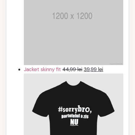
Prețul
Prețul
Jacket skinny fit
44,99
lei
39,99
lei
inițial
curent
a
este:
fost:
39,99 lei.
44,99 lei.