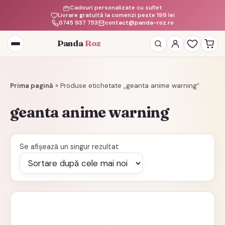
Cadouri personalizate cu suflet
Livrare gratuită la comenzi peste 199 lei
0745 937 753
contact@panda-roz.ro
Panda
Roz
Deschide
meniul
Prima pagină
»
Produse etichetate „geanta anime warning”
geanta anime warning
Se afișează un singur rezultat