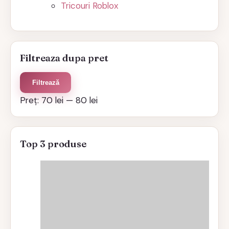
Tricouri Roblox
Filtreaza dupa pret
Preț
Preț
Filtrează
minim
maxim
Preț:
70 lei
—
80 lei
Top 3 produse