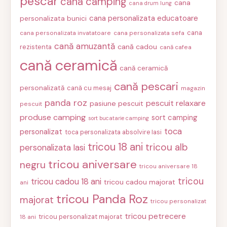
pescar
cana camping
cana
cana drum lung
cana personalizata educatoare
personalizata bunici
cana
cana personalizata invatatoare
cana personalizata sefa
cană amuzantă
cană cadou
rezistenta
cană cafea
cană ceramică
cană ceramică
cană pescari
personalizată
cană cu mesaj
magazin
panda roz
pescuit relaxare
pasiune pescuit
pescuit
produse camping
sort camping
sort bucatarie camping
toca
personalizat
toca personalizata absolvire Iasi
tricou 18 ani
tricou alb
personalizata Iasi
tricou aniversare
negru
tricou aniversare 18
tricou
tricou cadou 18 ani
tricou cadou majorat
ani
tricou Panda Roz
majorat
tricou personalizat
tricou petrecere
tricou personalizat majorat
18 ani