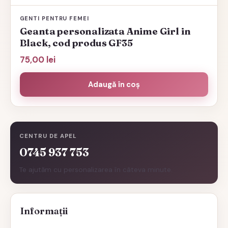
GENTI PENTRU FEMEI
Geanta personalizata Anime Girl in
Black, cod produs GF35
75,00
lei
Adaugă în coș
CENTRU DE APEL
0745 937 753
Te ajutăm cu personalizarea în câteva minute.
Informații