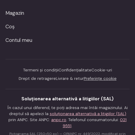
Magazin
Coș
Contul meu
Termeni și condiții
Confidențialitate
Cookie-uri
Drept de retragere
Livrare & retur
Preferințe cookie
Soluționarea alternativă a litigiilor (SAL)
În cazul unui diferend, te poți adresa mai întâi magazinului. Ai
dreptul să apelezi la
soluționarea alternativă a litigiilor (SAL)
prin ANPC. Site ANPC:
anpc.ro
. Telefonul consumatorului:
021
9551
.
Pictograma SAL (250×50 px) — OPANPC nr. 449/2022, modificat prin