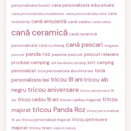
cana personalizata educatoare
personalizata bunici
cana
cana personalizata invatatoare
cana personalizata sefa
cană amuzantă
cană cadou
rezistenta
cană cafea
cană ceramică
cană ceramică
cană pescari
personalizată
cană cu mesaj
magazin
panda roz
pescuit relaxare
pasiune pescuit
pescuit
produse camping
sort camping
sort bucatarie camping
toca
personalizat
toca personalizata absolvire Iasi
tricou 18 ani
tricou alb
personalizata Iasi
tricou aniversare
negru
tricou aniversare 18
tricou
tricou cadou 18 ani
tricou cadou majorat
ani
tricou Panda Roz
majorat
tricou personalizat
tricou petrecere
tricou personalizat majorat
18 ani
majorat
tricou tineri
viață în natură