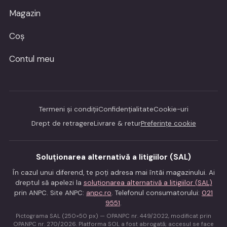
Magazin
Coș
Contul meu
Termeni și condiții
Confidențialitate
Cookie-uri
Drept de retragere
Livrare & retur
Preferințe cookie
Soluționarea alternativă a litigiilor (SAL)
În cazul unui diferend, te poți adresa mai întâi magazinului. Ai
dreptul să apelezi la
soluționarea alternativă a litigiilor (SAL)
prin ANPC. Site ANPC:
anpc.ro
. Telefonul consumatorului:
021
9551
.
Pictograma SAL (250×50 px) — OPANPC nr. 449/2022, modificat prin
OPANPC nr. 270/2026. Platforma SOL a fost abrogată; accesul se face