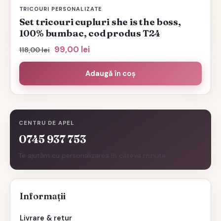
TRICOURI PERSONALIZATE
Set tricouri cupluri she is the boss,
100% bumbac, cod produs T24
Prețul
Prețul
99,00
lei
118,00
lei
inițial
curent
a
este:
Adaugă în coș
fost:
99,00 lei.
118,00 lei.
CENTRU DE APEL
0745 937 753
Te ajutăm cu personalizarea în câteva minute.
Informații
Livrare & retur