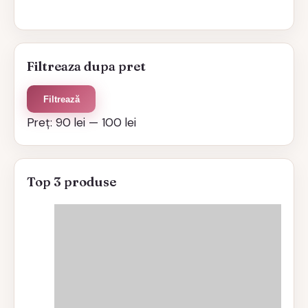
Filtreaza dupa pret
Preț
Preț
Filtrează
minim
maxim
Preț:
90 lei
—
100 lei
Top 3 produse