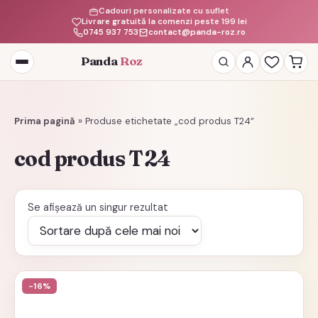
Cadouri personalizate cu suflet
Livrare gratuită la comenzi peste 199 lei
0745 937 753
contact@panda-roz.ro
Panda
Roz
Deschide
meniul
Prima pagină
»
Produse etichetate „cod produs T24”
cod produs T24
Se afișează un singur rezultat
-16%