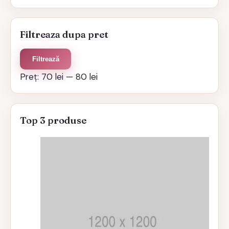
Filtreaza dupa pret
Preț
Preț
Filtrează
minim
maxim
Preț:
70 lei
—
80 lei
Top 3 produse