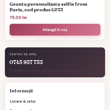
Geanta personalizata selfie from
Paris, cod produs GF33
75,00
lei
Adaugă în coș
CENTRU DE APEL
0745 937 753
Te ajutăm cu personalizarea în câteva minute.
Informații
Livrare & retur