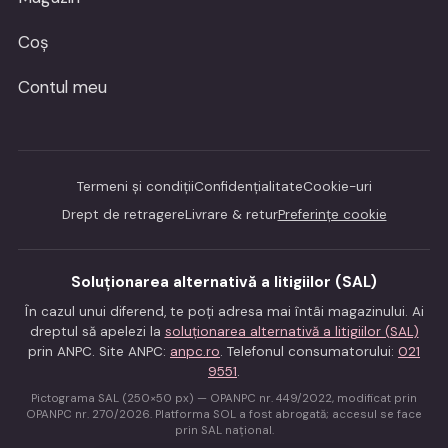
Coș
Contul meu
Termeni și condiții
Confidențialitate
Cookie-uri
Drept de retragere
Livrare & retur
Preferințe cookie
Soluționarea alternativă a litigiilor (SAL)
În cazul unui diferend, te poți adresa mai întâi magazinului. Ai
dreptul să apelezi la
soluționarea alternativă a litigiilor (SAL)
prin ANPC. Site ANPC:
anpc.ro
. Telefonul consumatorului:
021
9551
.
Pictograma SAL (250×50 px) — OPANPC nr. 449/2022, modificat prin
OPANPC nr. 270/2026. Platforma SOL a fost abrogată; accesul se face
prin SAL național.