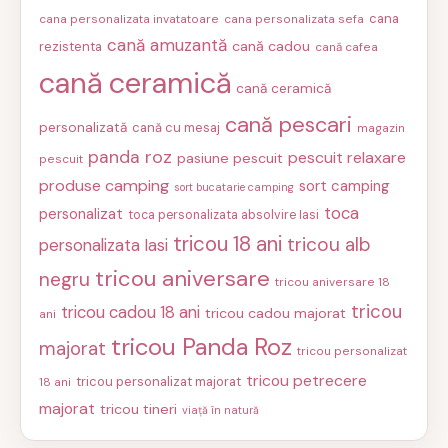
cana
cana personalizata invatatoare
cana personalizata sefa
cană amuzantă
cană cadou
rezistenta
cană cafea
cană ceramică
cană ceramică
cană pescari
personalizată
cană cu mesaj
magazin
panda roz
pescuit relaxare
pasiune pescuit
pescuit
produse camping
sort camping
sort bucatarie camping
toca
personalizat
toca personalizata absolvire Iasi
tricou 18 ani
tricou alb
personalizata Iasi
tricou aniversare
negru
tricou aniversare 18
tricou
tricou cadou 18 ani
tricou cadou majorat
ani
tricou Panda Roz
majorat
tricou personalizat
tricou petrecere
tricou personalizat majorat
18 ani
majorat
tricou tineri
viață în natură