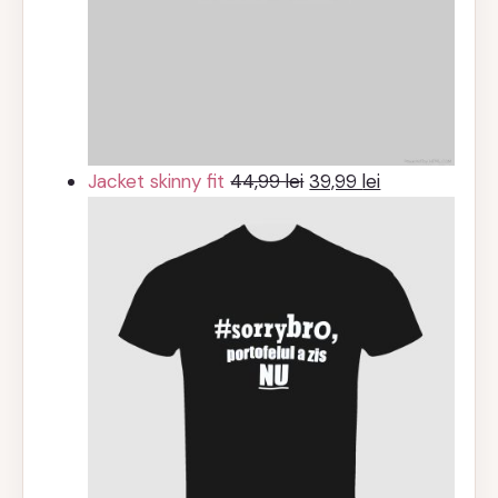
Prețul
Prețul
Jacket skinny fit
44,99
lei
39,99
lei
inițial
curent
a
este:
fost:
39,99 lei.
44,99 lei.