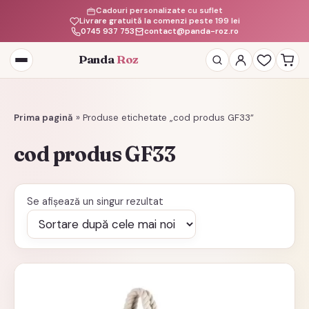
Cadouri personalizate cu suflet
Livrare gratuită la comenzi peste 199 lei
0745 937 753
contact@panda-roz.ro
Panda
Roz
Deschide
meniul
Prima pagină
»
Produse etichetate „cod produs GF33”
cod produs GF33
Se afișează un singur rezultat