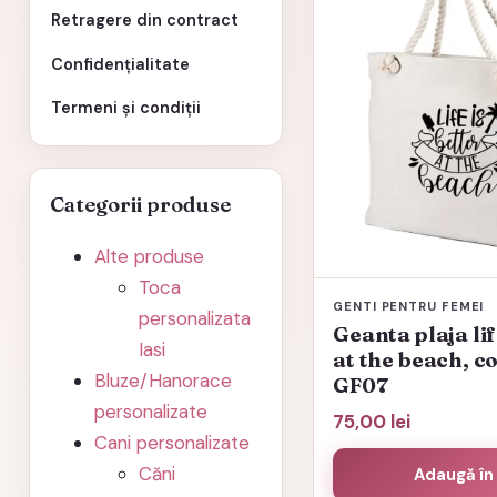
Retragere din contract
Confidențialitate
Termeni și condiții
Categorii produse
Alte produse
Toca
GENTI PENTRU FEMEI
personalizata
Geanta plaja lif
Iasi
at the beach, c
Bluze/Hanorace
GF07
personalizate
75,00
lei
Cani personalizate
Căni
Adaugă în