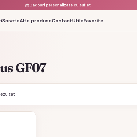
Cadouri personalizate cu suflet
i
Sosete
Alte produse
Contact
Utile
Favorite
dus GF07
rezultat