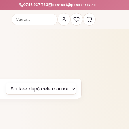
0745 937 753
contact@panda-roz.ro
Caută
produse