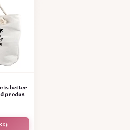
e is better
od produs
 coș