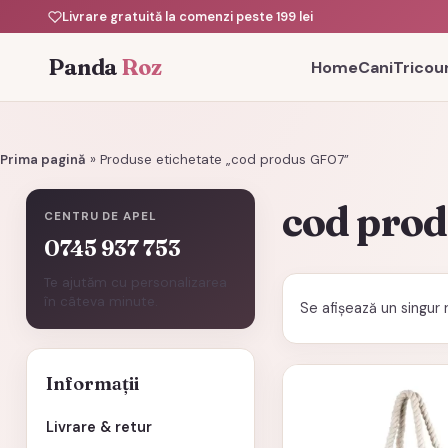
Livrare gratuită la comenzi peste 199 lei
Panda
Roz
Home
Cani
Tricour
Prima pagină
»
Produse etichetate „cod produs GF07”
cod pro
CENTRU DE APEL
0745 937 753
Te ajutăm cu personalizarea
în câteva minute.
Se afișează un singur 
Informații
Livrare & retur