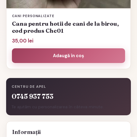
CANI PERSONALIZATE
Cana pentru hotii de cani de la birou,
cod produs Chc01
35,00
lei
Adaugă în coș
CENTRU DE APEL
0745 937 753
Te ajutăm cu personalizarea în câteva minute.
Informații