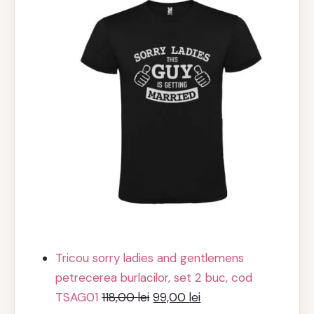
Tricou sorry ladies and gentlemens
petrecerea burlacilor, set 2 buc, cod
Prețul
Prețul
TSAG01
118,00
lei
99,00
lei