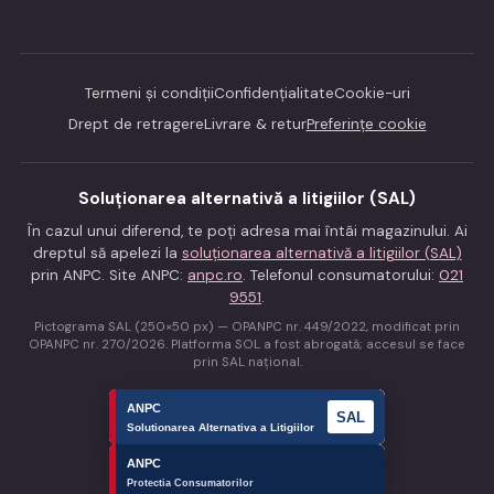
Termeni și condiții
Confidențialitate
Cookie-uri
Drept de retragere
Livrare & retur
Preferințe cookie
Soluționarea alternativă a litigiilor (SAL)
În cazul unui diferend, te poți adresa mai întâi magazinului. Ai
dreptul să apelezi la
soluționarea alternativă a litigiilor (SAL)
prin ANPC. Site ANPC:
anpc.ro
. Telefonul consumatorului:
021
9551
.
Pictograma SAL (250×50 px) — OPANPC nr. 449/2022, modificat prin
OPANPC nr. 270/2026. Platforma SOL a fost abrogată; accesul se face
prin SAL național.