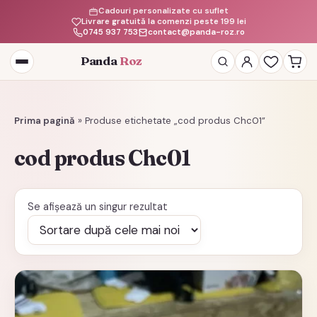
Cadouri personalizate cu suflet
Livrare gratuită la comenzi peste 199 lei
0745 937 753
contact@panda-roz.ro
Panda
Roz
Deschide
meniul
Prima pagină
»
Produse etichetate „cod produs Chc01”
cod produs Chc01
Se afișează un singur rezultat