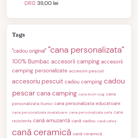
DR12
39,00
lei
Tags
"cana personalizata"
"cadou original"
100% Bumbac
accesorii camping
accesorii
camping personalizate
accesorii pescuit
cadou
accesoriu pescuit
cadou camping
pescar
cana camping
cana
cana drum lung
cana personalizata educatoare
personalizata bunici
cana
cana personalizata invatatoare
cana personalizata sefa
cană amuzantă
cană cadou
rezistenta
cană cafea
cană ceramică
cană ceramică