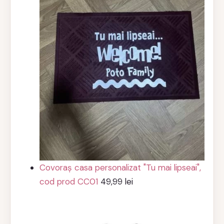
Covoraș casa personalizat "Tu mai lipseai",
cod prod CC01
49,99
lei