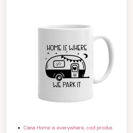
inițial
curent
a
este:
fost:
99,00 lei.
118,00 lei.
Cana Home is everywhere, cod produs