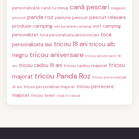
cană pescari
personalizată
cană cu mesaj
magazin
panda roz
pescuit relaxare
pasiune pescuit
pescuit
produse camping
sort camping
sort bucatarie camping
toca
personalizat
toca personalizata absolvire Iasi
tricou 18 ani
tricou alb
personalizata Iasi
tricou aniversare
negru
tricou aniversare 18
tricou
tricou cadou 18 ani
tricou cadou majorat
ani
tricou Panda Roz
majorat
tricou personalizat
tricou petrecere
tricou personalizat majorat
18 ani
majorat
tricou tineri
viață în natură