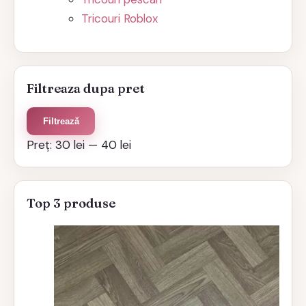
Tricouri Roblox
Filtreaza dupa pret
Preț
Preț
Filtrează
minim
maxim
Preț:
30 lei
—
40 lei
Top 3 produse