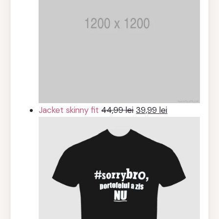
Prețul
Prețul
Jacket skinny fit
44,99
lei
39,99
lei
inițial
curent
a
este:
fost:
39,99 lei.
44,99 lei.