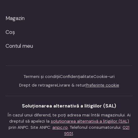
Magazin
Coș
Contul meu
Termeni și condiții
Confidențialitate
Cookie-uri
Drept de retragere
Livrare & retur
Preferințe cookie
Soluționarea alternativă a litigiilor (SAL)
În cazul unui diferend, te poți adresa mai întâi magazinului. Ai
dreptul să apelezi la
soluționarea alternativă a litigiilor (SAL)
prin ANPC. Site ANPC:
anpc.ro
. Telefonul consumatorului:
021
9551
.