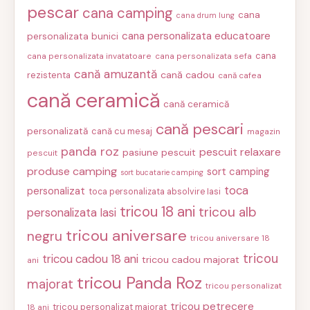
pescar
cana camping
cana
cana drum lung
cana personalizata educatoare
personalizata bunici
cana
cana personalizata invatatoare
cana personalizata sefa
cană amuzantă
cană cadou
rezistenta
cană cafea
cană ceramică
cană ceramică
cană pescari
personalizată
cană cu mesaj
magazin
panda roz
pescuit relaxare
pasiune pescuit
pescuit
produse camping
sort camping
sort bucatarie camping
toca
personalizat
toca personalizata absolvire Iasi
tricou 18 ani
tricou alb
personalizata Iasi
tricou aniversare
negru
tricou aniversare 18
tricou
tricou cadou 18 ani
tricou cadou majorat
ani
tricou Panda Roz
majorat
tricou personalizat
tricou petrecere
tricou personalizat majorat
18 ani