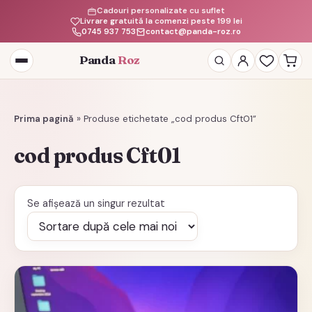
Cadouri personalizate cu suflet
Livrare gratuită la comenzi peste 199 lei
0745 937 753
contact@panda-roz.ro
Panda
Roz
Deschide
meniul
Prima pagină
»
Produse etichetate „cod produs Cft01”
cod produs Cft01
Se afișează un singur rezultat