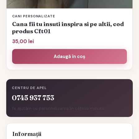
CANI PERSONALIZATE
Cana fii tu insuti inspira si pe altii, cod
produs Cft01
35,00
lei
Adaugă în coș
CENTRU DE APEL
0745 937 753
Te ajutăm cu personalizarea în câteva minute.
Informații