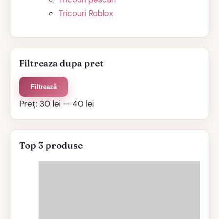
Tricouri Roblox
Filtreaza dupa pret
Preț
Preț
Filtrează
minim
maxim
Preț:
30 lei
—
40 lei
Top 3 produse