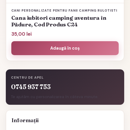
CANI PERSONALIZATE PENTRU FANII CAMPING RULOTISTI
Cana iubitori camping aventura în
Pădure, Cod Produs C24
35,00
lei
Adaugă în coș
CENTRU DE APEL
0745 937 753
Te ajutăm cu personalizarea în câteva minute.
Informații