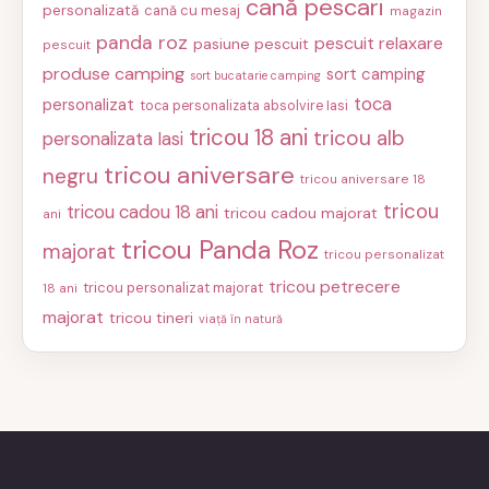
cană pescari
personalizată
cană cu mesaj
magazin
panda roz
pescuit relaxare
pasiune pescuit
pescuit
produse camping
sort camping
sort bucatarie camping
toca
personalizat
toca personalizata absolvire Iasi
tricou 18 ani
tricou alb
personalizata Iasi
tricou aniversare
negru
tricou aniversare 18
tricou
tricou cadou 18 ani
tricou cadou majorat
ani
tricou Panda Roz
majorat
tricou personalizat
tricou petrecere
tricou personalizat majorat
18 ani
majorat
tricou tineri
viață în natură