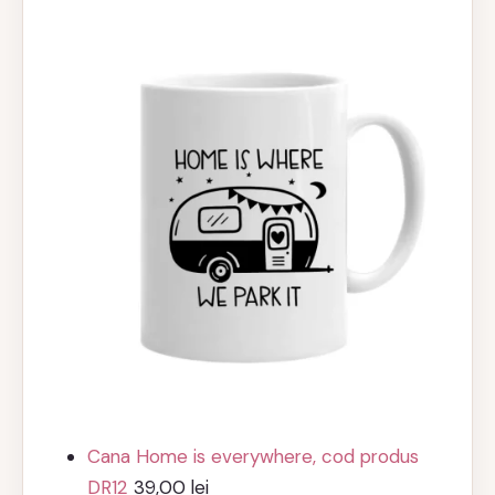
a
este:
fost:
99,00 lei.
118,00 lei.
Cana Home is everywhere, cod produs
DR12
39,00
lei