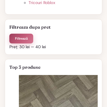
Tricouri Roblox
Filtreaza dupa pret
Preț
Preț
Filtrează
minim
maxim
Preț:
30 lei
—
40 lei
Top 3 produse