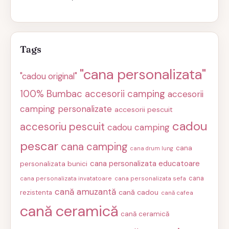
Tags
"cana personalizata"
"cadou original"
100% Bumbac
accesorii camping
accesorii
camping personalizate
accesorii pescuit
cadou
accesoriu pescuit
cadou camping
pescar
cana camping
cana
cana drum lung
cana personalizata educatoare
personalizata bunici
cana
cana personalizata invatatoare
cana personalizata sefa
cană amuzantă
cană cadou
rezistenta
cană cafea
cană ceramică
cană ceramică