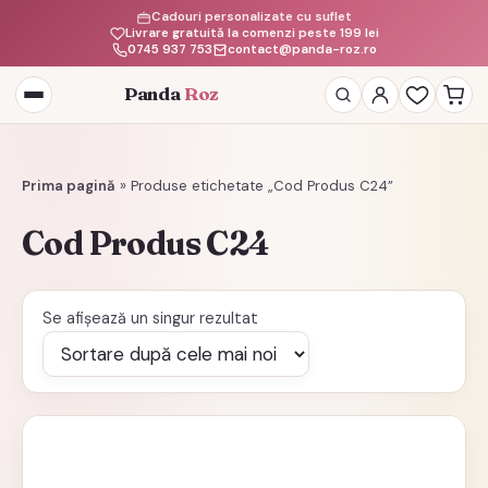
Cadouri personalizate cu suflet
Livrare gratuită la comenzi peste 199 lei
0745 937 753
contact@panda-roz.ro
Panda
Roz
Deschide
meniul
Prima pagină
»
Produse etichetate „Cod Produs C24”
Cod Produs C24
Se afișează un singur rezultat