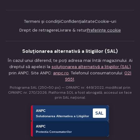
Termeni și condiții
Confidențialitate
Cookie-uri
Drept de retragere
Livrare & retur
Preferințe cookie
Soluționarea alternativă a litigiilor (SAL)
În cazul unui diferend, te poți adresa mai întâi magazinului. Ai
dreptul să apelezi la
soluționarea alternativă a litigiilor (SAL)
prin ANPC. Site ANPC:
anpc.ro
. Telefonul consumatorului:
021
9551
.
Pictograma SAL (250×50 px) — OPANPC nr. 449/2022, modificat prin
OPANPC nr. 270/2026. Platforma SOL a fost abrogată; accesul se face
prin SAL național.