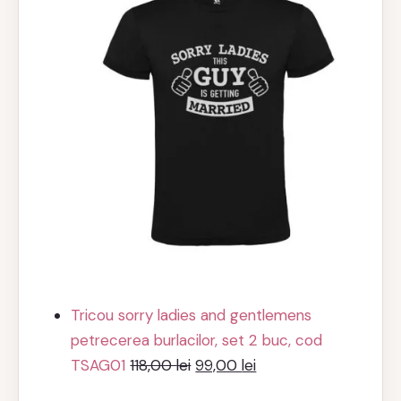
Tricou sorry ladies and gentlemens
petrecerea burlacilor, set 2 buc, cod
Prețul
Prețul
TSAG01
118,00
lei
99,00
lei
inițial
curent