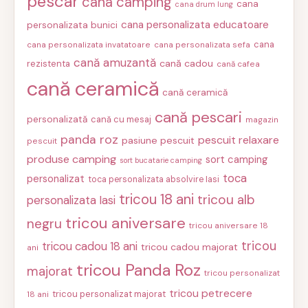
pescar
cana camping
cana
cana drum lung
cana personalizata educatoare
personalizata bunici
cana
cana personalizata invatatoare
cana personalizata sefa
cană amuzantă
cană cadou
rezistenta
cană cafea
cană ceramică
cană ceramică
cană pescari
personalizată
cană cu mesaj
magazin
panda roz
pescuit relaxare
pasiune pescuit
pescuit
produse camping
sort camping
sort bucatarie camping
toca
personalizat
toca personalizata absolvire Iasi
tricou 18 ani
tricou alb
personalizata Iasi
tricou aniversare
negru
tricou aniversare 18
tricou
tricou cadou 18 ani
tricou cadou majorat
ani
tricou Panda Roz
majorat
tricou personalizat
tricou petrecere
tricou personalizat majorat
18 ani