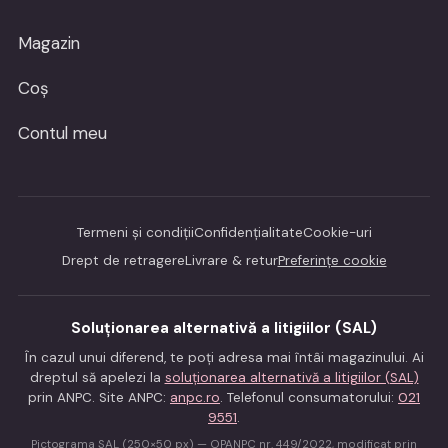
Magazin
Coș
Contul meu
Termeni și condiții
Confidențialitate
Cookie-uri
Drept de retragere
Livrare & retur
Preferințe cookie
Soluționarea alternativă a litigiilor (SAL)
În cazul unui diferend, te poți adresa mai întâi magazinului. Ai
dreptul să apelezi la
soluționarea alternativă a litigiilor (SAL)
prin ANPC. Site ANPC:
anpc.ro
. Telefonul consumatorului:
021
9551
.
Pictograma SAL (250×50 px) — OPANPC nr. 449/2022, modificat prin