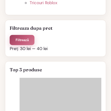
Tricouri Roblox
Filtreaza dupa pret
Preț
Preț
Filtrează
minim
maxim
Preț:
30 lei
—
40 lei
Top 3 produse