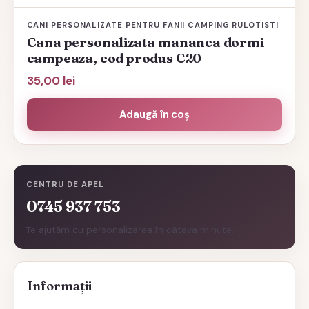
CANI PERSONALIZATE PENTRU FANII CAMPING RULOTISTI
Cana personalizata mananca dormi
campeaza, cod produs C20
35,00
lei
Adaugă în coș
CENTRU DE APEL
0745 937 753
Te ajutăm cu personalizarea în câteva minute.
Informații