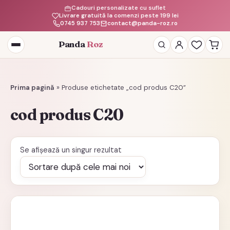
Cadouri personalizate cu suflet
Livrare gratuită la comenzi peste 199 lei
0745 937 753
contact@panda-roz.ro
Panda
Roz
Deschide
meniul
Prima pagină
»
Produse etichetate „cod produs C20”
cod produs C20
Se afișează un singur rezultat