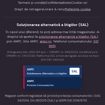
Termeni și condiții
Confidențialitate
Cookie-uri
Drept de retragere
Livrare & retur
Preferințe cookie
Soluționarea alternativă a litigiilor (SAL)
În cazul unui diferend, te poți adresa mai întâi magazinului. Ai
dreptul să apelezi la
soluționarea alternativă a litigiilor (SAL)
prin ANPC. Site ANPC:
anpc.ro
. Telefonul consumatorului:
021
9551
.
Pictograma SAL (250×50 px) — OPANPC nr. 449/2022, modificat prin
OPANPC nr. 270/2026. Platforma SOL a fost abrogată; accesul se face
prin SAL național.
Magazin conform legislației UE privind protecția consumatorilor, OUG
34/2014, OG 38/2015 (SAL) și GDPR (UE 2016/679).