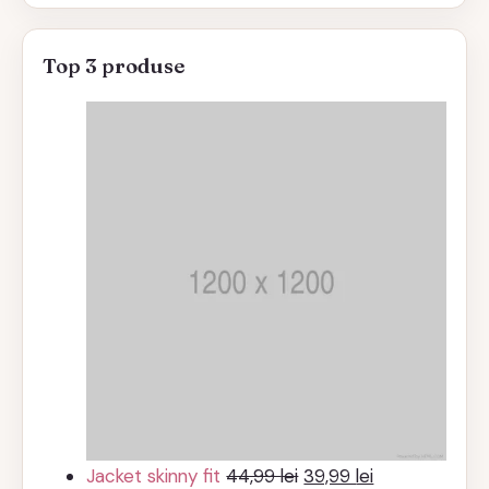
Top 3 produse
Prețul
Prețul
Jacket skinny fit
44,99
lei
39,99
lei