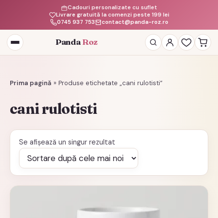
Cadouri personalizate cu suflet
Livrare gratuită la comenzi peste 199 lei
0745 937 753
contact@panda-roz.ro
Panda
Roz
Deschide
meniul
Prima pagină
»
Produse etichetate „cani rulotisti”
cani rulotisti
Se afișează un singur rezultat