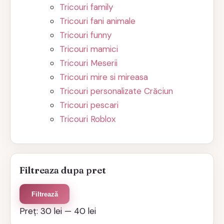
Tricouri family
Tricouri fani animale
Tricouri funny
Tricouri mamici
Tricouri Meserii
Tricouri mire si mireasa
Tricouri personalizate Crăciun
Tricouri pescari
Tricouri Roblox
Filtreaza dupa pret
Preț
Preț
Filtrează
minim
maxim
Preț:
30 lei
—
40 lei