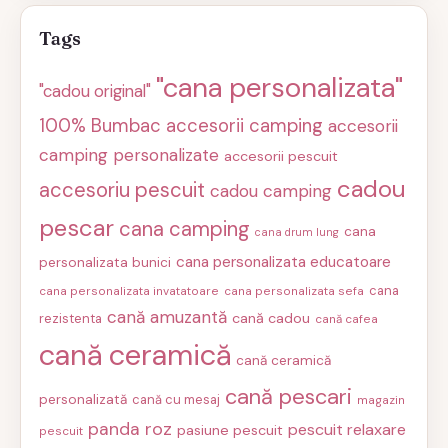
Tags
"cana personalizata"
"cadou original"
100% Bumbac
accesorii camping
accesorii
camping personalizate
accesorii pescuit
cadou
accesoriu pescuit
cadou camping
pescar
cana camping
cana
cana drum lung
cana personalizata educatoare
personalizata bunici
cana
cana personalizata invatatoare
cana personalizata sefa
cană amuzantă
cană cadou
rezistenta
cană cafea
cană ceramică
cană ceramică
cană pescari
personalizată
cană cu mesaj
magazin
panda roz
pescuit relaxare
pasiune pescuit
pescuit