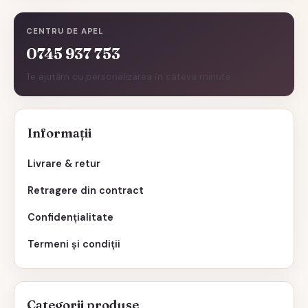
CENTRU DE APEL
0745 937 753
Te ajutăm cu personalizarea în câteva minute.
Informații
Livrare & retur
Retragere din contract
Confidențialitate
Termeni și condiții
Categorii produse