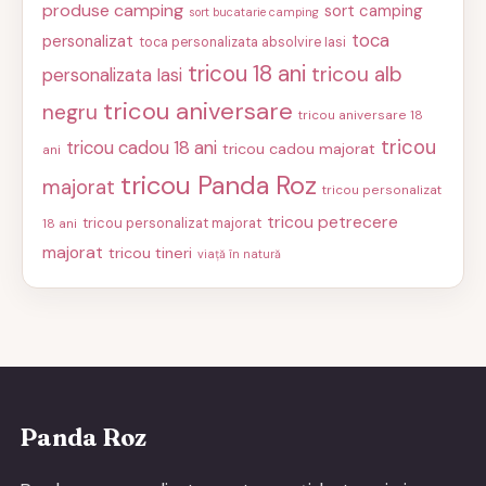
produse camping
sort camping
sort bucatarie camping
toca
personalizat
toca personalizata absolvire Iasi
tricou 18 ani
tricou alb
personalizata Iasi
tricou aniversare
negru
tricou aniversare 18
tricou
tricou cadou 18 ani
tricou cadou majorat
ani
tricou Panda Roz
majorat
tricou personalizat
tricou petrecere
tricou personalizat majorat
18 ani
majorat
tricou tineri
viață în natură
Panda Roz