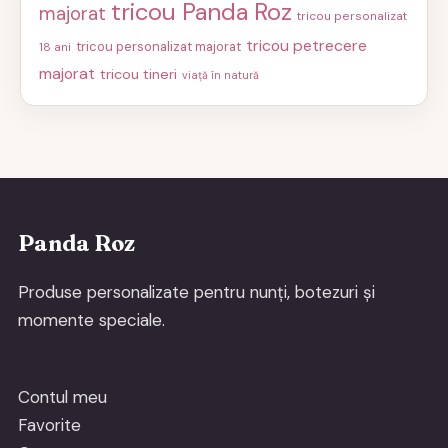
tricou Panda Roz
majorat
tricou personalizat
tricou petrecere
tricou personalizat majorat
18 ani
majorat
tricou tineri
viață în natură
Panda Roz
Produse personalizate pentru nunți, botezuri și
momente speciale.
Contul meu
Favorite