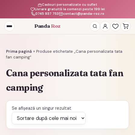
Cadouri personalizate cu suflet
Livrare gratuită la comenzi peste 199 lei
0745 937 753
contact@panda-roz.ro
Panda
Roz
Deschide
meniul
Prima pagină
»
Produse etichetate „Cana personalizata tata
fan camping”
Cana personalizata tata fan
camping
Se afișează un singur rezultat