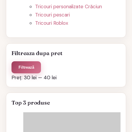
Tricouri personalizate Crăciun
Tricouri pescari
Tricouri Roblox
Filtreaza dupa pret
Preț
Preț
Filtrează
minim
maxim
Preț:
30 lei
—
40 lei
Top 3 produse