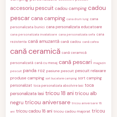
cadou
accesoriu pescuit
cadou camping
pescar
cana camping
cana
cana drum lung
cana personalizata educatoare
personalizata bunici
cana
cana personalizata invatatoare
cana personalizata sefa
cană amuzantă
cană cadou
rezistenta
cană cafea
cană ceramică
cană ceramică
cană pescari
personalizată
cană cu mesaj
magazin
panda roz
pescuit relaxare
pasiune pescuit
pescuit
produse camping
sort camping
sort bucatarie camping
toca
personalizat
toca personalizata absolvire Iasi
tricou 18 ani
tricou alb
personalizata Iasi
tricou aniversare
negru
tricou aniversare 18
tricou
tricou cadou 18 ani
tricou cadou majorat
ani