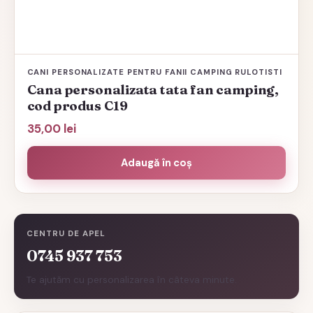
CANI PERSONALIZATE PENTRU FANII CAMPING RULOTISTI
Cana personalizata tata fan camping,
cod produs C19
35,00
lei
Adaugă în coș
CENTRU DE APEL
0745 937 753
Te ajutăm cu personalizarea în câteva minute.