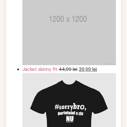
Prețul
Prețul
Jacket skinny fit
44,99
lei
39,99
lei
inițial
curent
a
este:
fost:
39,99 lei.
44,99 lei.