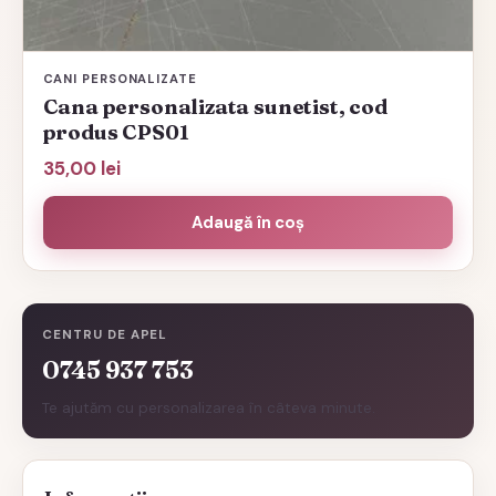
CANI PERSONALIZATE
Cana personalizata sunetist, cod
produs CPS01
35,00
lei
Adaugă în coș
CENTRU DE APEL
0745 937 753
Te ajutăm cu personalizarea în câteva minute.