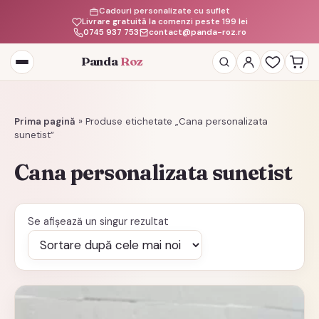
Cadouri personalizate cu suflet
Livrare gratuită la comenzi peste 199 lei
0745 937 753
contact@panda-roz.ro
Panda
Roz
Deschide
meniul
Prima pagină
»
Produse etichetate „Cana personalizata
sunetist”
Cana personalizata sunetist
Se afișează un singur rezultat