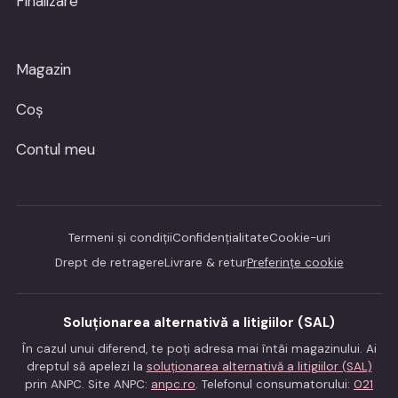
Finalizare
Magazin
Coș
Contul meu
Termeni și condiții
Confidențialitate
Cookie-uri
Drept de retragere
Livrare & retur
Preferințe cookie
Soluționarea alternativă a litigiilor (SAL)
În cazul unui diferend, te poți adresa mai întâi magazinului. Ai
dreptul să apelezi la
soluționarea alternativă a litigiilor (SAL)
prin ANPC. Site ANPC:
anpc.ro
. Telefonul consumatorului:
021