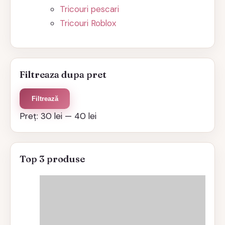
Tricouri pescari
Tricouri Roblox
Filtreaza dupa pret
Preț
Preț
Filtrează
minim
maxim
Preț:
30 lei
—
40 lei
Top 3 produse