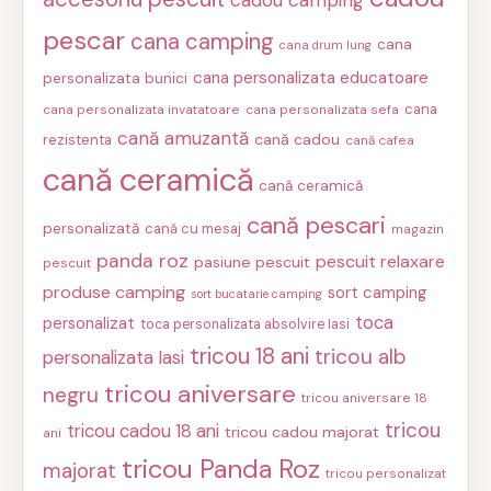
pescar
cana camping
cana
cana drum lung
cana personalizata educatoare
personalizata bunici
cana
cana personalizata invatatoare
cana personalizata sefa
cană amuzantă
cană cadou
rezistenta
cană cafea
cană ceramică
cană ceramică
cană pescari
personalizată
cană cu mesaj
magazin
panda roz
pescuit relaxare
pasiune pescuit
pescuit
produse camping
sort camping
sort bucatarie camping
toca
personalizat
toca personalizata absolvire Iasi
tricou 18 ani
tricou alb
personalizata Iasi
tricou aniversare
negru
tricou aniversare 18
tricou
tricou cadou 18 ani
tricou cadou majorat
ani
tricou Panda Roz
majorat
tricou personalizat