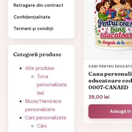
Retragere din contract
Confidențialitate
Termeni și condiții
Categorii produse
CANI PENTRU EDUCAT
Alte produse
Cana personali
Toca
educatoare cod
personalizata
0007-CANAED
Iasi
39,00
lei
Bluze/Hanorace
personalizate
Adaugă în
Cani personalizate
Căni