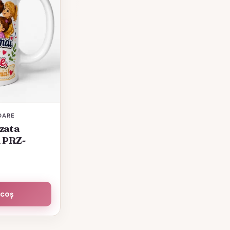
OARE
zata
 PRZ-
 coș