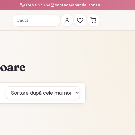
0745 937 753
contact@panda-roz.ro
Caută
produse
toare