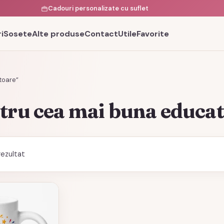
Cadouri personalizate cu suflet
i
Sosete
Alte produse
Contact
Utile
Favorite
toare”
tru cea mai buna educa
rezultat