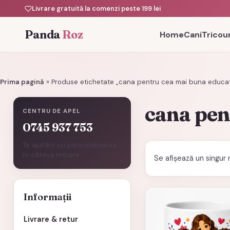
Livrare gratuită la comenzi peste 199 lei
Panda
Roz
Home
Cani
Tricour
Prima pagină
»
Produse etichetate „cana pentru cea mai buna educa
cana pen
CENTRU DE APEL
0745 937 753
Te ajutăm cu personalizarea
în câteva minute.
Se afișează un singur 
Informații
Livrare & retur