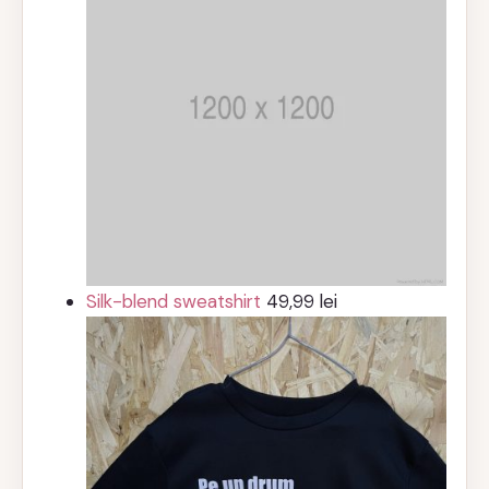
Silk-blend sweatshirt
49,99
lei