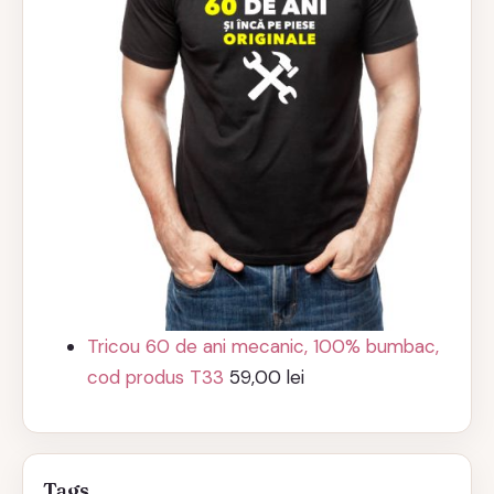
Tricou 60 de ani mecanic, 100% bumbac,
cod produs T33
59,00
lei
Tags