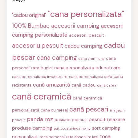
"cana personalizata"
"cadou original"
100% Bumbac
accesorii camping
accesorii
camping personalizate
accesorii pescuit
cadou
accesoriu pescuit
cadou camping
pescar
cana camping
cana
cana drum lung
cana personalizata educatoare
personalizata bunici
cana
cana personalizata invatatoare
cana personalizata sefa
cană amuzantă
cană cadou
rezistenta
cană cafea
cană ceramică
cană ceramică
cană pescari
personalizată
cană cu mesaj
magazin
panda roz
pescuit relaxare
pasiune pescuit
pescuit
produse camping
sort camping
sort bucatarie camping
toca
personalizat
toca personalizata absolvire Iasi