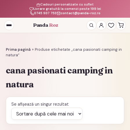
Cadouri personalizate cu suflet
Livrare gratuită la comenzi peste 199 lei
0745 937 753
contact@panda-roz.ro
Panda
Roz
Deschide
meniul
Prima pagină
»
Produse etichetate „cana pasionati camping in
natura”
cana pasionati camping in
natura
Se afișează un singur rezultat