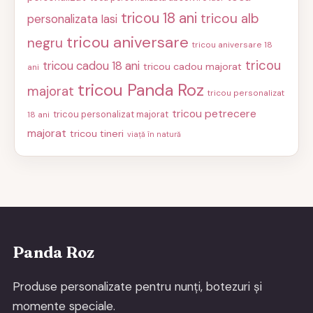
tricou 18 ani
tricou alb
personalizata Iasi
tricou aniversare
negru
tricou aniversare 18
tricou
tricou cadou 18 ani
tricou cadou majorat
ani
tricou Panda Roz
majorat
tricou personalizat
tricou petrecere
tricou personalizat majorat
18 ani
majorat
tricou tineri
viață în natură
Panda Roz
Produse personalizate pentru nunți, botezuri și
momente speciale.