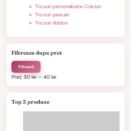
Tricouri personalizate Crăciun
Tricouri pescari
Tricouri Roblox
Filtreaza dupa pret
Preț
Preț
Filtrează
minim
maxim
Preț:
30 lei
—
40 lei
Top 3 produse