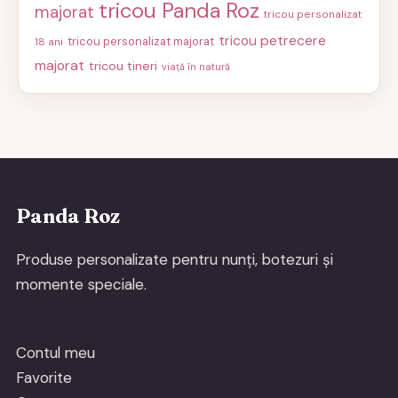
tricou Panda Roz
majorat
tricou personalizat
tricou petrecere
tricou personalizat majorat
18 ani
majorat
tricou tineri
viață în natură
Panda Roz
Produse personalizate pentru nunți, botezuri și
momente speciale.
Contul meu
Favorite