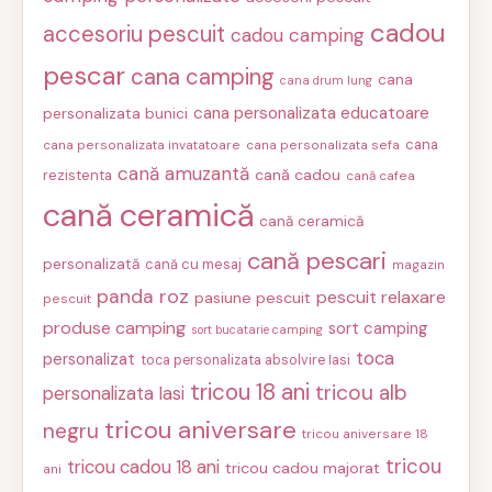
cadou
accesoriu pescuit
cadou camping
pescar
cana camping
cana
cana drum lung
cana personalizata educatoare
personalizata bunici
cana
cana personalizata invatatoare
cana personalizata sefa
cană amuzantă
cană cadou
rezistenta
cană cafea
cană ceramică
cană ceramică
cană pescari
personalizată
cană cu mesaj
magazin
panda roz
pescuit relaxare
pasiune pescuit
pescuit
produse camping
sort camping
sort bucatarie camping
toca
personalizat
toca personalizata absolvire Iasi
tricou 18 ani
tricou alb
personalizata Iasi
tricou aniversare
negru
tricou aniversare 18
tricou
tricou cadou 18 ani
tricou cadou majorat
ani