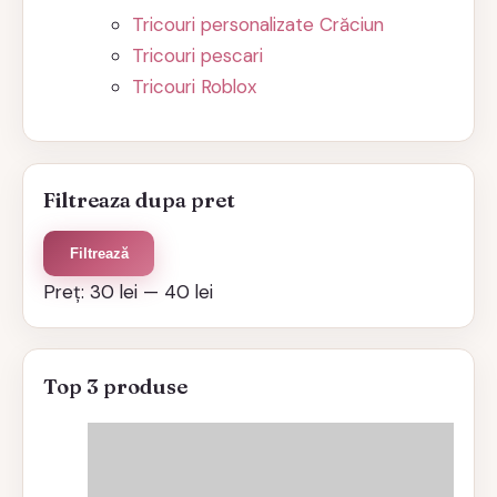
Tricouri personalizate Crăciun
Tricouri pescari
Tricouri Roblox
Filtreaza dupa pret
Preț
Preț
Filtrează
minim
maxim
Preț:
30 lei
—
40 lei
Top 3 produse