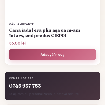
CĂNI AMUZANTE
Cana iadul era plin așa ca m-am
întors, cod produs CIEP01
35,00
lei
Adaugă în coș
CENTRU DE APEL
0745 937 753
Te ajutăm cu personalizarea în câteva minute.