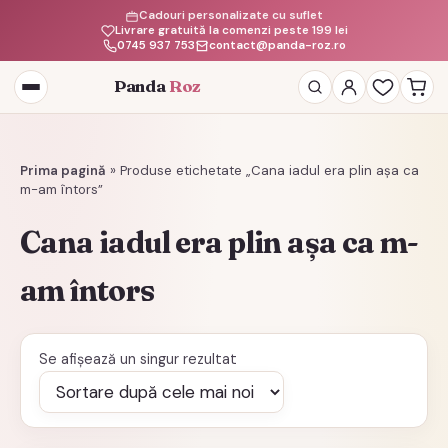
Cadouri personalizate cu suflet
Livrare gratuită la comenzi peste 199 lei
0745 937 753
contact@panda-roz.ro
Panda
Roz
Deschide
meniul
Prima pagină
»
Produse etichetate „Cana iadul era plin așa ca
m-am întors”
Cana iadul era plin așa ca m-
am întors
Se afișează un singur rezultat