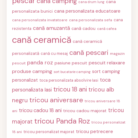
pescar
cana camping
cana
cana drum lung
cana personalizata educatoare
personalizata bunici
cana
cana personalizata invatatoare
cana personalizata sefa
cană amuzantă
cană cadou
rezistenta
cană cafea
cană ceramică
cană ceramică
cană pescari
personalizată
cană cu mesaj
magazin
panda roz
pescuit relaxare
pasiune pescuit
pescuit
produse camping
sort camping
sort bucatarie camping
toca
personalizat
toca personalizata absolvire Iasi
tricou 18 ani
tricou alb
personalizata Iasi
tricou aniversare
negru
tricou aniversare 18
tricou
tricou cadou 18 ani
tricou cadou majorat
ani
tricou Panda Roz
majorat
tricou personalizat
tricou petrecere
tricou personalizat majorat
18 ani