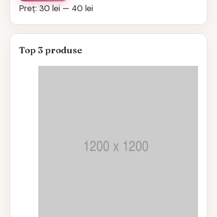
minim
maxim
Preț:
30 lei
—
40 lei
Top 3 produse