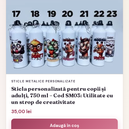
are
mai
multe
variații.
Opțiunile
pot
fi
alese
în
pagina
STICLE METALICE PERSONALIZATE
produsului.
Sticla personalizată pentru copii și
adulți, 750 ml – Cod SM03: Utilitate cu
un strop de creativitate
35,00
lei
Adaugă în coș