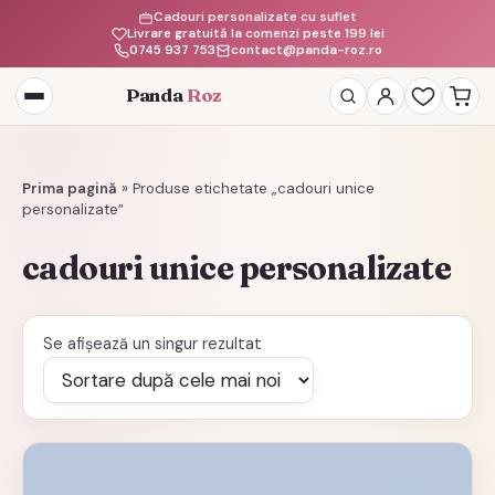
Cadouri personalizate cu suflet
Livrare gratuită la comenzi peste 199 lei
0745 937 753
contact@panda-roz.ro
Panda
Roz
Deschide
meniul
Prima pagină
»
Produse etichetate „cadouri unice
personalizate”
cadouri unice personalizate
Se afișează un singur rezultat
Acest
produs