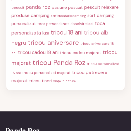
panda roz
pescuit relaxare
pasiune pescuit
pescuit
produse camping
sort camping
sort bucatarie camping
toca
personalizat
toca personalizata absolvire Iasi
tricou 18 ani
tricou alb
personalizata Iasi
tricou aniversare
negru
tricou aniversare 18
tricou
tricou cadou 18 ani
tricou cadou majorat
ani
tricou Panda Roz
majorat
tricou personalizat
tricou petrecere
tricou personalizat majorat
18 ani
majorat
tricou tineri
viață în natură
Panda Roz