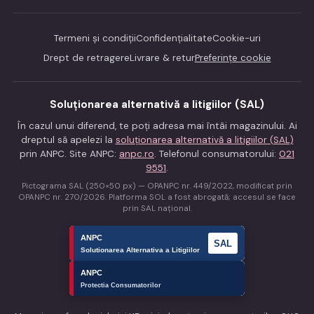
Termeni și condiții
Confidențialitate
Cookie-uri
Drept de retragere
Livrare & retur
Preferințe cookie
Soluționarea alternativă a litigiilor (SAL)
În cazul unui diferend, te poți adresa mai întâi magazinului. Ai
dreptul să apelezi la
soluționarea alternativă a litigiilor (SAL)
prin ANPC. Site ANPC:
anpc.ro
. Telefonul consumatorului:
021
9551
.
Pictograma SAL (250×50 px) — OPANPC nr. 449/2022, modificat prin
OPANPC nr. 270/2026. Platforma SOL a fost abrogată; accesul se face
prin SAL național.