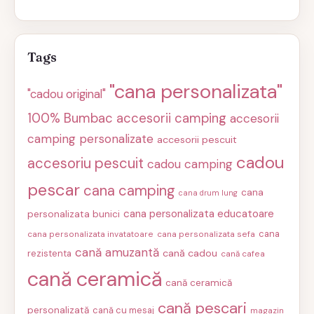
Tags
"cana personalizata"
"cadou original"
100% Bumbac
accesorii camping
accesorii
camping personalizate
accesorii pescuit
cadou
accesoriu pescuit
cadou camping
pescar
cana camping
cana
cana drum lung
cana personalizata educatoare
personalizata bunici
cana
cana personalizata invatatoare
cana personalizata sefa
cană amuzantă
cană cadou
rezistenta
cană cafea
cană ceramică
cană ceramică
cană pescari
personalizată
cană cu mesaj
magazin