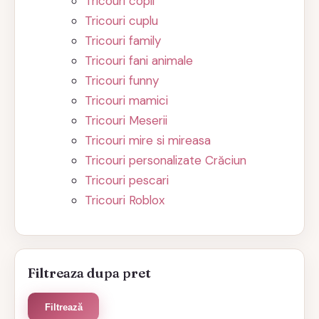
Tricouri copii
Tricouri cuplu
Tricouri family
Tricouri fani animale
Tricouri funny
Tricouri mamici
Tricouri Meserii
Tricouri mire si mireasa
Tricouri personalizate Crăciun
Tricouri pescari
Tricouri Roblox
Filtreaza dupa pret
Preț
Preț
Filtrează