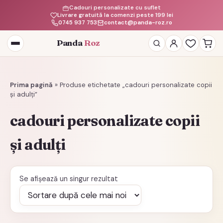
Cadouri personalizate cu suflet
Livrare gratuită la comenzi peste 199 lei
0745 937 753
contact@panda-roz.ro
Panda
Roz
Deschide
meniul
Prima pagină
»
Produse etichetate „cadouri personalizate copii
și adulți”
cadouri personalizate copii
și adulți
Se afișează un singur rezultat