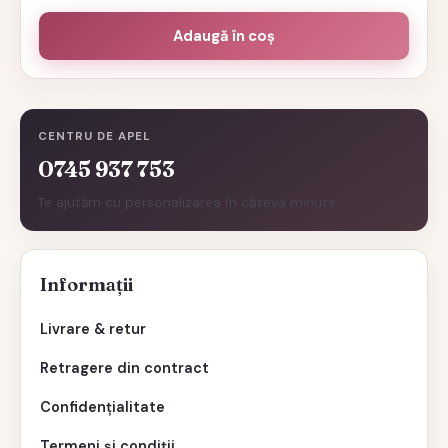
Adaugă în coș
CENTRU DE APEL
0745 937 753
Te ajutăm cu personalizarea în câteva minute.
Informații
Livrare & retur
Retragere din contract
Confidențialitate
Termeni și condiții