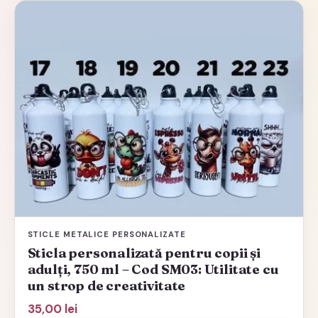
Acest
produs
are
mai
multe
variații.
Opțiunile
pot
fi
alese
în
pagina
STICLE METALICE PERSONALIZATE
produsului.
Sticla personalizată pentru copii și
adulți, 750 ml – Cod SM03: Utilitate cu
un strop de creativitate
35,00
lei