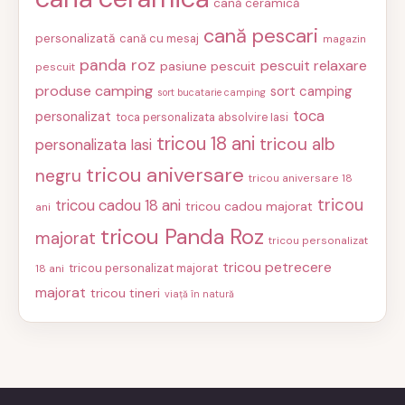
cană ceramică
cană pescari
personalizată
cană cu mesaj
magazin
panda roz
pescuit relaxare
pasiune pescuit
pescuit
produse camping
sort camping
sort bucatarie camping
toca
personalizat
toca personalizata absolvire Iasi
tricou 18 ani
tricou alb
personalizata Iasi
tricou aniversare
negru
tricou aniversare 18
tricou
tricou cadou 18 ani
tricou cadou majorat
ani
tricou Panda Roz
majorat
tricou personalizat
tricou petrecere
tricou personalizat majorat
18 ani
majorat
tricou tineri
viață în natură