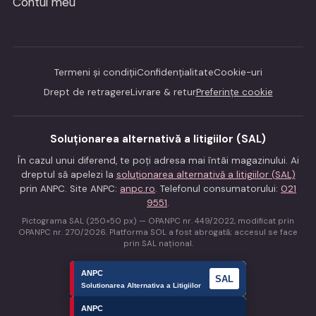
Contul meu
Termeni și condiții
Confidențialitate
Cookie-uri
Drept de retragere
Livrare & retur
Preferințe cookie
Soluționarea alternativă a litigiilor (SAL)
În cazul unui diferend, te poți adresa mai întâi magazinului. Ai
dreptul să apelezi la
soluționarea alternativă a litigiilor (SAL)
prin ANPC. Site ANPC:
anpc.ro
. Telefonul consumatorului:
021
9551
.
Pictograma SAL (250×50 px) — OPANPC nr. 449/2022, modificat prin
OPANPC nr. 270/2026. Platforma SOL a fost abrogată; accesul se face
prin SAL național.