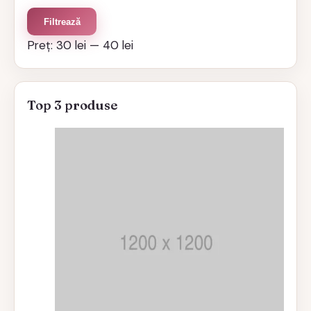
Preț
Preț
Filtrează
minim
maxim
Preț:
30 lei
—
40 lei
Top 3 produse