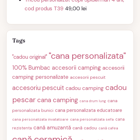
cod produs T39
49,00
lei
Tags
"cana personalizata"
"cadou original"
100% Bumbac
accesorii camping
accesorii
camping personalizate
accesorii pescuit
cadou
accesoriu pescuit
cadou camping
pescar
cana camping
cana
cana drum lung
cana personalizata educatoare
personalizata bunici
cana
cana personalizata invatatoare
cana personalizata sefa
cană amuzantă
cană cadou
rezistenta
cană cafea
cană ceramică