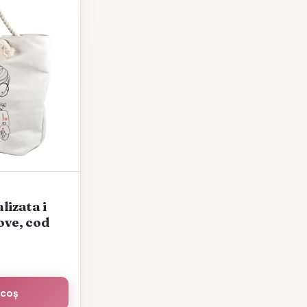
izata i
ove, cod
 coș