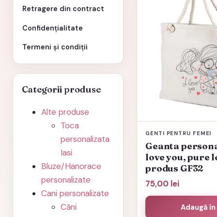
Retragere din contract
Confidențialitate
Termeni și condiții
Categorii produse
Alte produse
Toca
GENTI PENTRU FEMEI
personalizata
Geanta personal
Iasi
love you, pure l
Bluze/Hanorace
produs GF32
personalizate
75,00
lei
Cani personalizate
Căni
Adaugă în