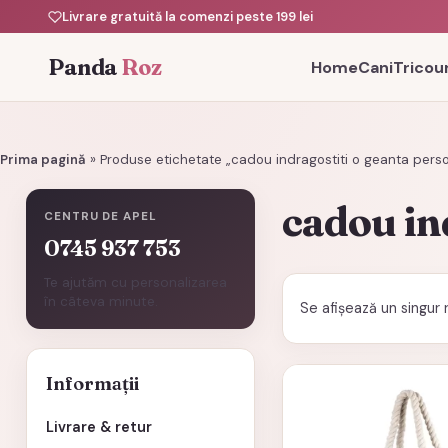
Livrare gratuită la comenzi peste 199 lei
Panda
Roz
Home
Cani
Tricour
Prima pagină
»
Produse etichetate „cadou indragostiti o geanta perso
cadou in
CENTRU DE APEL
0745 937 753
Te ajutăm cu personalizarea
în câteva minute.
Se afișează un singur 
Informații
Livrare & retur