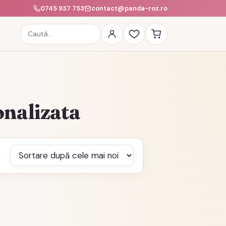
0745 937 753
contact@panda-roz.ro
Caută
produse
onalizata