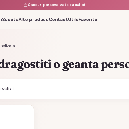
Cadouri personalizate cu suflet
i
Sosete
Alte produse
Contact
Utile
Favorite
nalizata”
dragostiti o geanta pers
rezultat