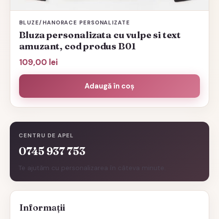
BLUZE/HANORACE PERSONALIZATE
Bluza personalizata cu vulpe si text
amuzant, cod produs B01
109,00
lei
Adaugă în coș
CENTRU DE APEL
0745 937 753
Te ajutăm cu personalizarea în câteva minute.
Informații