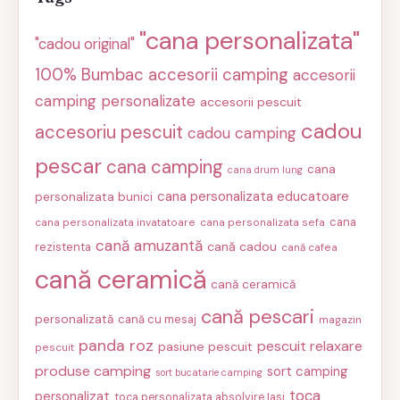
"cana personalizata"
"cadou original"
100% Bumbac
accesorii camping
accesorii
camping personalizate
accesorii pescuit
cadou
accesoriu pescuit
cadou camping
pescar
cana camping
cana
cana drum lung
cana personalizata educatoare
personalizata bunici
cana
cana personalizata invatatoare
cana personalizata sefa
cană amuzantă
cană cadou
rezistenta
cană cafea
cană ceramică
cană ceramică
cană pescari
personalizată
cană cu mesaj
magazin
panda roz
pescuit relaxare
pasiune pescuit
pescuit
produse camping
sort camping
sort bucatarie camping
toca
personalizat
toca personalizata absolvire Iasi