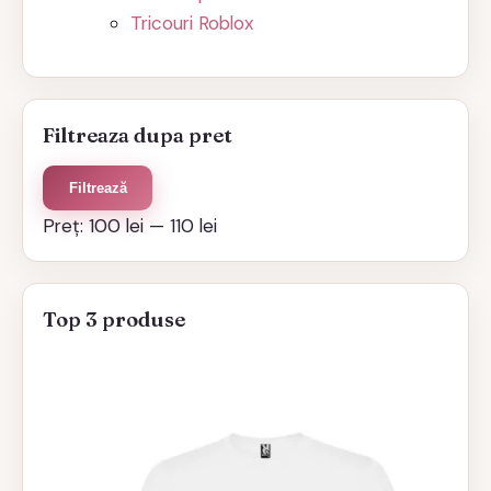
Tricouri Roblox
Filtreaza dupa pret
Preț
Preț
Filtrează
minim
maxim
Preț:
100 lei
—
110 lei
Top 3 produse