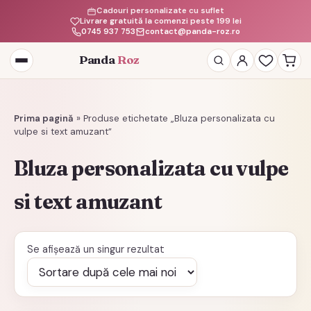
Cadouri personalizate cu suflet
Livrare gratuită la comenzi peste 199 lei
0745 937 753
contact@panda-roz.ro
Panda
Roz
Deschide
meniul
Prima pagină
»
Produse etichetate „Bluza personalizata cu
vulpe si text amuzant”
Bluza personalizata cu vulpe
si text amuzant
Se afișează un singur rezultat