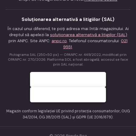
Soluționarea alternativă a litigiilor (SAL)
În cazul unui diferend, te poți adresa mai întâi magazinului. Ai
dreptul să apelezi la
soluționarea alternativă a litigiilor (SAL)
prin ANPC. Site ANPC:
anpc.ro
. Telefonul consumatorului:
021
9551
.
Pictograma SAL (250×50 px) — OPANPC nr. 449/2022, modificat prin
OPANPC nr. 270/2026. Platforma SOL a fost abrogată; accesul se face
prin SAL național.
Magazin conform legislației UE privind protecția consumatorilor, OUG
34/2014, OG 38/2015 (SAL) și GDPR (UE 2016/679).
© 2026 Panda Roz