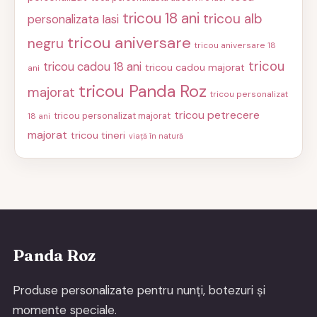
tricou 18 ani
tricou alb
personalizata Iasi
tricou aniversare
negru
tricou aniversare 18
tricou
tricou cadou 18 ani
tricou cadou majorat
ani
tricou Panda Roz
majorat
tricou personalizat
tricou petrecere
tricou personalizat majorat
18 ani
majorat
tricou tineri
viață în natură
Panda Roz
Produse personalizate pentru nunți, botezuri și
momente speciale.