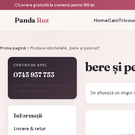
Livrare gratuită la comenzi peste 199 lei
Panda
Roz
Home
Cani
Tricour
Prima pagină
»
Produse etichetate „bere și pescuit”
bere și p
CENTRU DE APEL
0745 937 753
Te ajutăm cu personalizarea
în câteva minute.
Se afișează un singur 
Informații
Livrare & retur