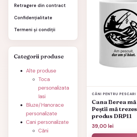
Retragere din contract
Confidențialitate
Termeni și condiții
Categorii produse
Alte produse
Toca
personalizata
CĂNI PENTRU PESCARI
Iasi
Cana Berea mă 
Bluze/Hanorace
Peștii mă treze
personalizate
produs DRP11
Cani personalizate
39,00
lei
Căni