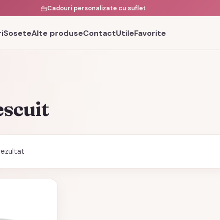
Cadouri personalizate cu suflet
i
Sosete
Alte produse
Contact
Utile
Favorite
escuit
rezultat