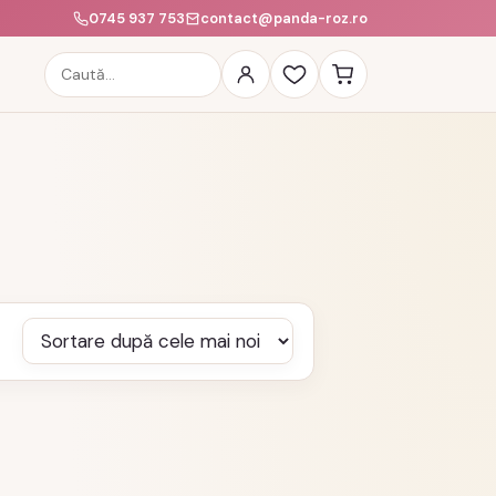
0745 937 753
contact@panda-roz.ro
Caută
produse