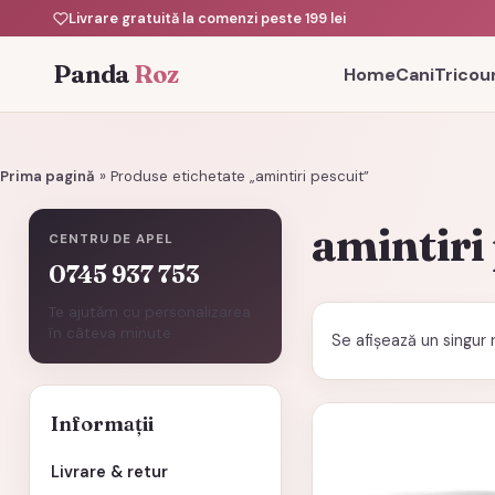
Livrare gratuită la comenzi peste 199 lei
Panda
Roz
Home
Cani
Tricour
Prima pagină
»
Produse etichetate „amintiri pescuit”
amintiri
CENTRU DE APEL
0745 937 753
Te ajutăm cu personalizarea
în câteva minute.
Se afișează un singur 
Informații
Livrare & retur