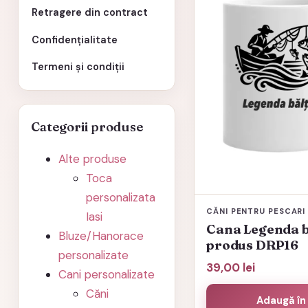
Retragere din contract
Confidențialitate
Termeni și condiții
Categorii produse
Alte produse
Toca
personalizata
CĂNI PENTRU PESCARI
Iasi
Cana Legenda bă
Bluze/Hanorace
produs DRP16
personalizate
39,00
lei
Cani personalizate
Căni
Adaugă în