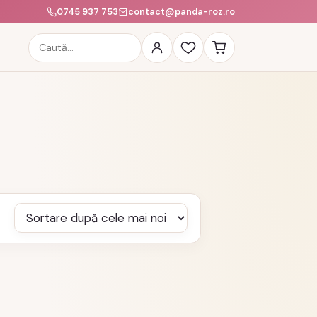
0745 937 753
contact@panda-roz.ro
Caută
produse