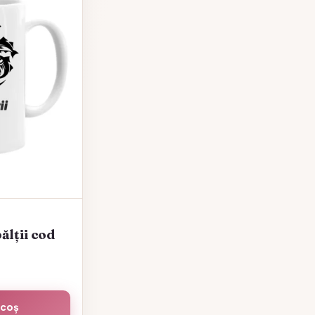
lții cod
 coș