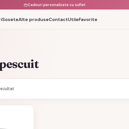
Cadouri personalizate cu suflet
i
Sosete
Alte produse
Contact
Utile
Favorite
 pescuit
rezultat