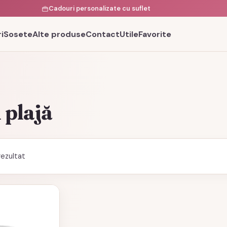
Cadouri personalizate cu suflet
i
Sosete
Alte produse
Contact
Utile
Favorite
 plajă
rezultat