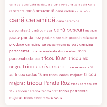
cana
cana personalizata invatatoare
cana personalizata sefa
cană amuzantă
cană cadou
rezistenta
cană cafea
cană ceramică
cană ceramică
cană pescari
personalizată
cană cu mesaj
magazin
panda roz
pescuit relaxare
pasiune pescuit
pescuit
produse camping
sort camping
sort bucatarie camping
toca
personalizat
toca personalizata absolvire Iasi
tricou 18 ani
tricou alb
personalizata Iasi
tricou aniversare
negru
tricou aniversare 18
tricou
tricou cadou 18 ani
tricou cadou majorat
ani
tricou Panda Roz
majorat
tricou personalizat
tricou petrecere
tricou personalizat majorat
18 ani
majorat
tricou tineri
viață în natură