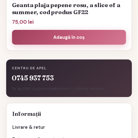
Geanta plaja pepene rosu, a slice of a
summer, cod produs GF22
75,00
lei
Adaugă în coș
CENTRU DE APEL
0745 937 753
Te ajutăm cu personalizarea în câteva minute.
Informații
Livrare & retur