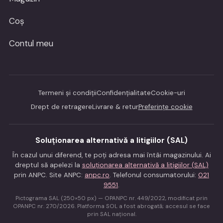
Coș
Contul meu
Termeni și condiții
Confidențialitate
Cookie-uri
Drept de retragere
Livrare & retur
Preferințe cookie
Soluționarea alternativă a litigiilor (SAL)
În cazul unui diferend, te poți adresa mai întâi magazinului. Ai
dreptul să apelezi la
soluționarea alternativă a litigiilor (SAL)
prin ANPC. Site ANPC:
anpc.ro
. Telefonul consumatorului:
021
9551
.
Pictograma SAL (250×50 px) — OPANPC nr. 449/2022, modificat prin
OPANPC nr. 270/2026. Platforma SOL a fost abrogată; accesul se face
prin SAL național.