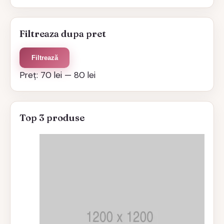
Filtreaza dupa pret
Preț
Preț
Filtrează
minim
maxim
Preț:
70 lei
—
80 lei
Top 3 produse