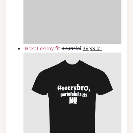
Prețul
Prețul
Jacket skinny fit
44,99
lei
39,99
lei
inițial
curent
a
este:
fost:
39,99 lei.
44,99 lei.