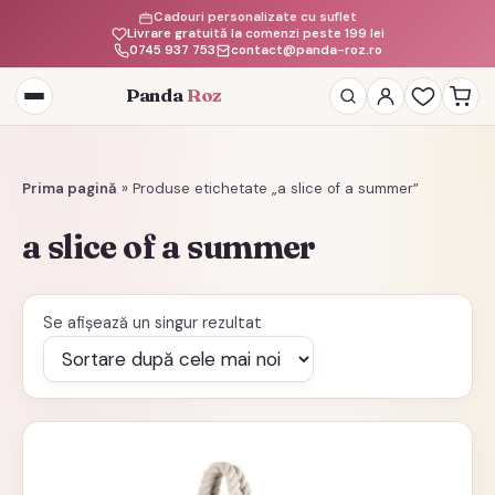
Cadouri personalizate cu suflet
Livrare gratuită la comenzi peste 199 lei
0745 937 753
contact@panda-roz.ro
Panda
Roz
Deschide
meniul
Prima pagină
»
Produse etichetate „a slice of a summer”
a slice of a summer
Se afișează un singur rezultat