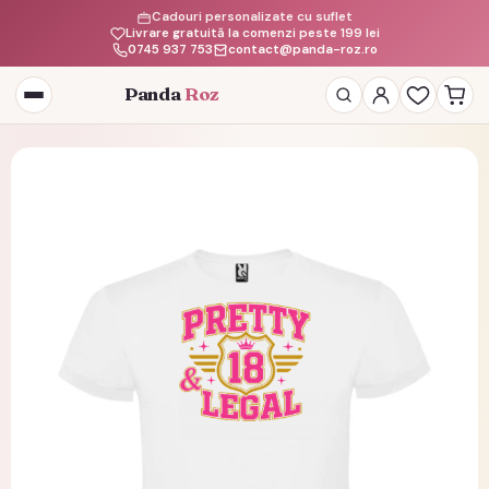
Cadouri personalizate cu suflet
Livrare gratuită la comenzi peste 199 lei
0745 937 753
contact@panda-roz.ro
Panda
Roz
Deschide
meniul