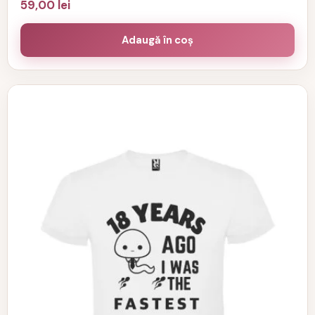
59,00
lei
Adaugă în coș
Acest
produs
are
mai
multe
variații.
Opțiunile
pot
fi
alese
în
pagina