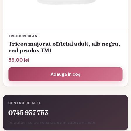
TRICOURI 18 ANI
Tricou majorat official adult, alb negru,
cod produs TM1
59,00
lei
Adaugă în coș
CENTRU DE APEL
0745 937 753
Te ajutăm cu personalizarea în câteva minute.