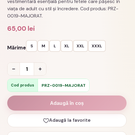
vestimentară esențială pentru fetele care pășesc în
viața de adult cu stil și încredere. Cod produs: PRZ-
0019-MAJORAT.
65,00
lei
S
M
L
XL
XXL
XXXL
Mărime
Cantitate
−
+
Tricou
majorat
PRZ-0019-MAJORAT
Cod produs
pretty
and
Adaugă în coș
legal
18
Adaugă la favorite
ani
cod