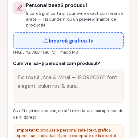
Personalizează produsul
PRZ-
Încarcă grafica ta și spune-ne exact cum vrei să
0019-
arate — răspundem cu un preview înainte de
MAJORAT
producție.
Încarcă grafica ta
PNG, JPG, WEBP sau PDF · max 5 MB
Cum vrei să-ți personalizăm produsul?
Cu cât ești mai specific, cu atât rezultatul e mai aproape de
ce îți dorești.
Important:
produsele personalizate (text, grafică,
specificații individuale) pot fi exceptate de la dreptul