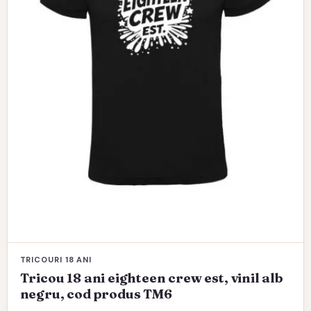
pot
fi
alese
în
pagina
produsului.
TRICOURI 18 ANI
Tricou 18 ani eighteen crew est, vinil alb
negru, cod produs TM6