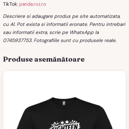
TikTok:
panda.roz.ro
Descriere si adaugare produs pe site automatizata,
cu AI. Pot exista si informatii eronate. Pentru intrebari
sau informatii extra, scrie pe WhatsApp la
0745937753. Fotografiile sunt cu produsele reale.
Produse asemănătoare
Acest
produs
are
mai
multe
variații.
Opțiunile