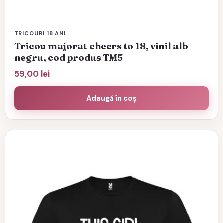
TRICOURI 18 ANI
Tricou majorat cheers to 18, vinil alb
negru, cod produs TM5
59,00
lei
Adaugă în coș
Acest
produs
are
mai
multe
variații.
Opțiunile