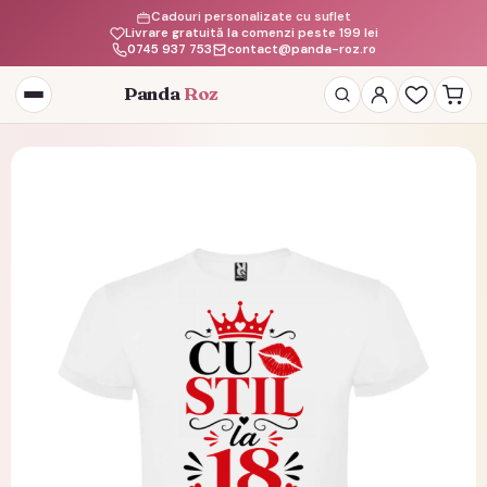
Cadouri personalizate cu suflet
Livrare gratuită la comenzi peste 199 lei
0745 937 753
contact@panda-roz.ro
Panda
Roz
Deschide
meniul