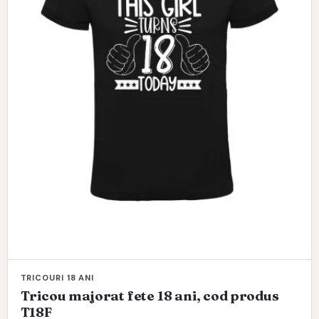
pot
fi
alese
în
pagina
produsului.
TRICOURI 18 ANI
Tricou majorat fete 18 ani, cod produs
T18F