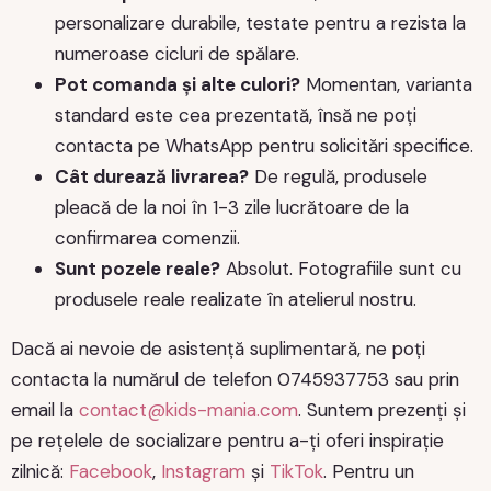
personalizare durabile, testate pentru a rezista la
numeroase cicluri de spălare.
Pot comanda și alte culori?
Momentan, varianta
standard este cea prezentată, însă ne poți
contacta pe WhatsApp pentru solicitări specifice.
Cât durează livrarea?
De regulă, produsele
pleacă de la noi în 1-3 zile lucrătoare de la
confirmarea comenzii.
Sunt pozele reale?
Absolut. Fotografiile sunt cu
produsele reale realizate în atelierul nostru.
Dacă ai nevoie de asistență suplimentară, ne poți
contacta la numărul de telefon 0745937753 sau prin
email la
contact@kids-mania.com
. Suntem prezenți și
pe rețelele de socializare pentru a-ți oferi inspirație
zilnică:
Facebook
,
Instagram
și
TikTok
. Pentru un