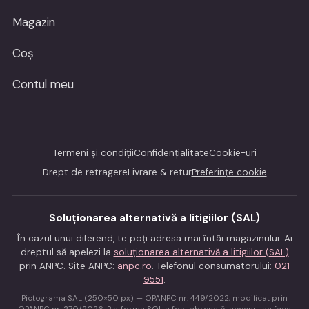
Magazin
Coș
Contul meu
Termeni și condiții
Confidențialitate
Cookie-uri
Drept de retragere
Livrare & retur
Preferințe cookie
Soluționarea alternativă a litigiilor (SAL)
În cazul unui diferend, te poți adresa mai întâi magazinului. Ai
dreptul să apelezi la
soluționarea alternativă a litigiilor (SAL)
prin ANPC. Site ANPC:
anpc.ro
. Telefonul consumatorului:
021
9551
.
Pictograma SAL (250×50 px) — OPANPC nr. 449/2022, modificat prin