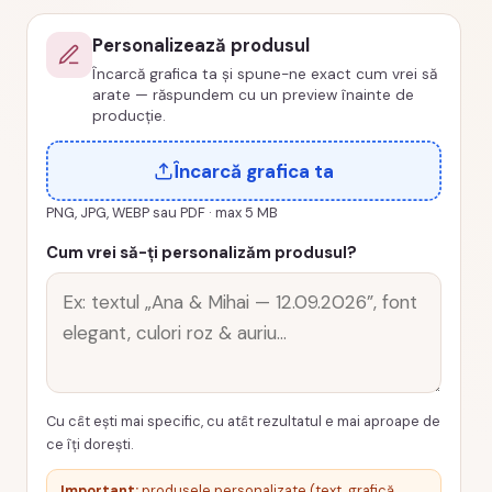
cod
Personalizează produsul
PRZ-
Încarcă grafica ta și spune-ne exact cum vrei să
0003-
arate — răspundem cu un preview înainte de
MAJORAT
producție.
Încarcă grafica ta
PNG, JPG, WEBP sau PDF · max 5 MB
Cum vrei să-ți personalizăm produsul?
Cu cât ești mai specific, cu atât rezultatul e mai aproape de
ce îți dorești.
Important:
produsele personalizate (text, grafică,