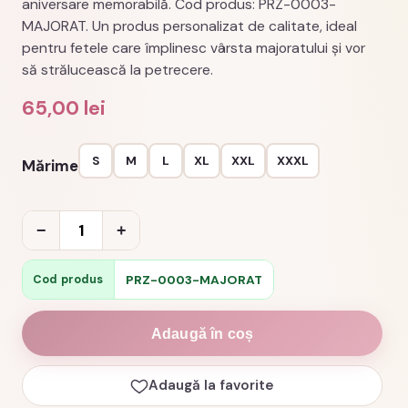
aniversare memorabilă. Cod produs: PRZ-0003-
MAJORAT. Un produs personalizat de calitate, ideal
pentru fetele care împlinesc vârsta majoratului și vor
să strălucească la petrecere.
65,00
lei
S
M
L
XL
XXL
XXXL
Mărime
Cantitate
−
+
Tricou
majorat
PRZ-0003-MAJORAT
Cod produs
cu
stil
Adaugă în coș
cadou
18
Adaugă la favorite
ani