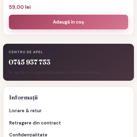
59,00
lei
Adaugă în coș
CENTRU DE APEL
0745 937 753
Te ajutăm cu personalizarea în câteva minute.
Informații
Livrare & retur
Retragere din contract
Confidențialitate