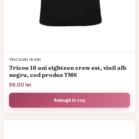
TRICOURI 18 ANI
Tricou 18 ani eighteen crew est, vinil alb
negru, cod produs TM6
59,00
lei
Adaugă în coș
Acest
produs