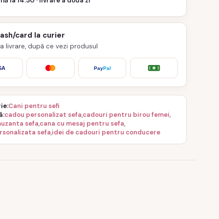
nă la 14:30 · livrare a doua zi
cash/card la curier
 la livrare, după ce vezi produsul
SA
Pay
Pal
ie
Cani pentru sefi
ă
cadou personalizat sefa
,
cadouri pentru birou femei
,
uzanta sefa
,
cana cu mesaj pentru sefa
,
rsonalizata sefa
,
idei de cadouri pentru conducere