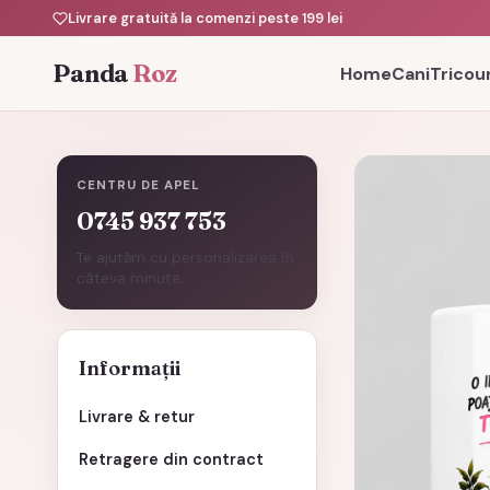
Livrare gratuită la comenzi peste 199 lei
Panda
Roz
Home
Cani
Tricour
CENTRU DE APEL
0745 937 753
Te ajutăm cu personalizarea în
câteva minute.
Informații
Livrare & retur
Retragere din contract