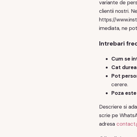
variante de per
clientii nostri
https://www.ins
imediata, ne po
Intrebari fr
Cum se in
Cat durea
Pot perso
cerere.
Poza este
Descriere si ada
scrie pe WhatsAp
adresa
contact