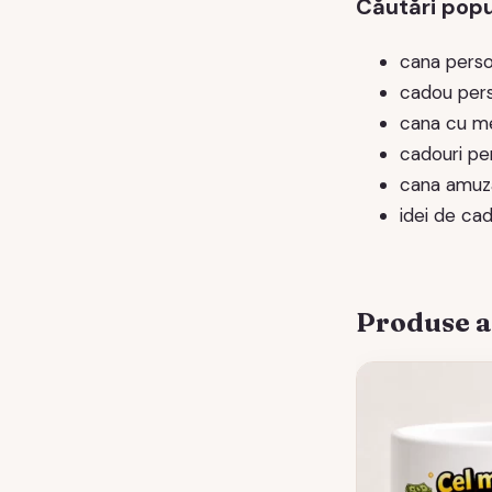
Căutări popu
cana perso
cadou pers
cana cu me
cadouri pe
cana amuz
idei de ca
Produse 