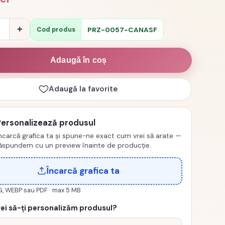
e
+
PRZ-0057-CANASF
Cod produs
izata
Adaugă în coș
Adaugă la favorite
Personalizează produsul
ncarcă grafica ta și spune-ne exact cum vrei să arate —
ăspundem cu un preview înainte de producție.
Încarcă grafica ta
G, WEBP sau PDF · max 5 MB
ei să-ți personalizăm produsul?