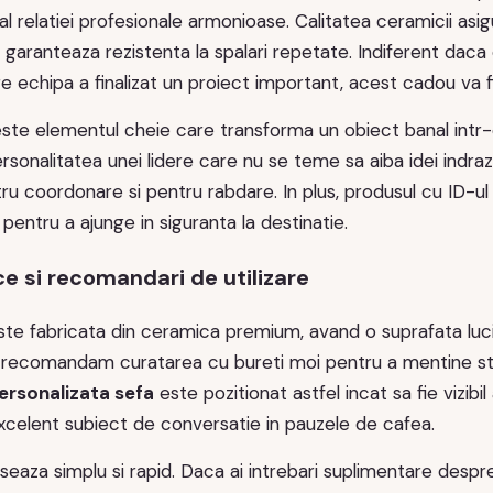
al relatiei profesionale armonioase. Calitatea ceramicii asigur
e garanteaza rezistenta la spalari repetate. Indiferent daca
 echipa a finalizat un proiect important, acest cadou va fi
este elementul cheie care transforma un obiect banal intr
rsonalitatea unei lidere care nu se teme sa aiba idei indr
 coordonare si pentru rabdare. In plus, produsul cu ID-ul 
 pentru a ajunge in siguranta la destinatie.
ce si recomandari de utilizare
e fabricata din ceramica premium, avand o suprafata lucioa
, recomandam curatarea cu bureti moi pentru a mentine stra
ersonalizata sefa
este pozitionat astfel incat sa fie vizibi
n excelent subiect de conversatie in pauzele de cafea.
aza simplu si rapid. Daca ai intrebari suplimentare despre