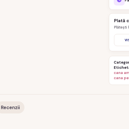
Pâ
Plată 
Plătești
VI
Categor
Etichet
cana am
cana pe
Recenzii