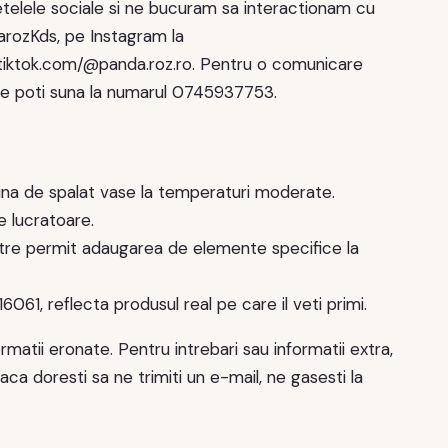
etelele sociale si ne bucuram sa interactionam cu
arozKds, pe Instagram la
tiktok.com/@panda.roz.ro. Pentru o comunicare
e poti suna la numarul 0745937753.
na de spalat vase la temperaturi moderate.
e lucratoare.
tre permit adaugarea de elemente specifice la
6061, reflecta produsul real pe care il veti primi.
matii eronate. Pentru intrebari sau informatii extra,
a doresti sa ne trimiti un e-mail, ne gasesti la