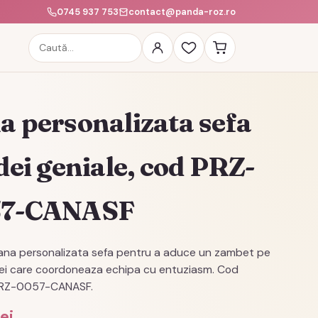
0745 937 753
contact@panda-roz.ro
Caută
produse
a personalizata sefa
dei geniale, cod PRZ-
57-CANASF
ana personalizata sefa pentru a aduce un zambet pe
lei care coordoneaza echipa cu entuziasm. Cod
PRZ-0057-CANASF.
lei