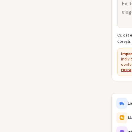
Cu cât e
dorești.
Impor
indivi
confor
retra
Li
14