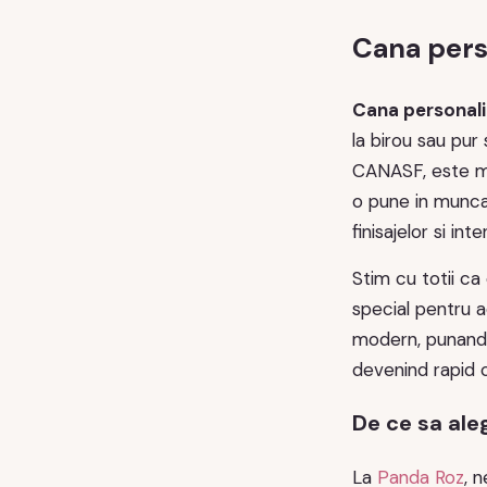
Cana perso
Cana personali
la birou sau pur
CANASF, este mai
o pune in munca 
finisajelor si int
Stim cu totii ca
special pentru a
modern, punand a
devenind rapid 
De ce sa ale
La
Panda Roz
, 