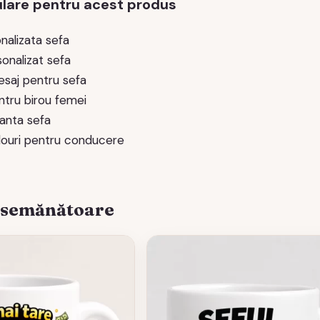
lare pentru acest produs
nalizata sefa
onalizat sefa
saj pentru sefa
ntru birou femei
anta sefa
douri pentru conducere
asemănătoare