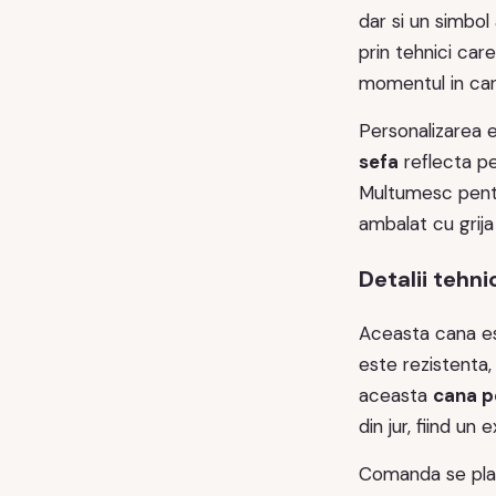
dar si un simbol 
prin tehnici car
momentul in care
Personalizarea 
sefa
reflecta pe
Multumesc pentru
ambalat cu grija
Detalii tehni
Aceasta cana est
este rezistenta
aceasta
cana p
din jur, fiind u
Comanda se plase