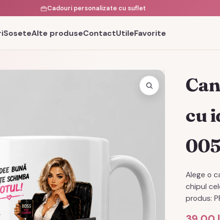
Cadouri personalizate cu suflet
i
Sosete
Alte produse
Contact
Utile
Favorite
Can
cu i
00
Alege o c
chipul ce
produs: 
39,00