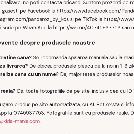
sonalizare, ne poti contacta oricand. Suntem prezenti pe r
. Ne gasesti pe Facebook la https://www.facebook.com/Pand
tagram.com/pandaroz_by_kds si pe TikTok la https://www.
ti scrie pe WhatsApp la https://wa.me/40745937753 sau n
ecvente despre produsele noastre
tretine cana?
Se recomanda spalarea manuala sau la masi
za livrarea?
De obicei, produsele pleaca de la noi in 1-3 zil
naliza cana cu un nume?
Da, majoritatea produselor noas
 reala?
Da, toate fotografiile de pe site, inclusiv cea cu ID 1
ugare produs pe site automatizata, cu AI. Pot exista si infor
p la 0745937753. Fotografiile sunt cu produsele reale. Dac
@kids-mania.com
.