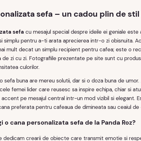
nalizata sefa – un cadou plin de stil
zata sefa
cu mesajul special despre ideile ei geniale est
 si simplu pentru a-ti arata aprecierea intr-o zi obisnuita
 mult decat un simplu recipient pentru cafea; este o recun
de zi cu zi. Fotografiile prezentate pe site sunt cu produse
ensitatea culorilor.
 o sefa buna are mereu solutii, dar si o doza buna de umor
cele femei lider care reusesc sa inspire echipa, chiar si at
ccent pe mesajul central intr-un mod vizibil si elegant. E
cana preferata pentru cafeaua de dimineata sau ceaiul de
gi o cana personalizata sefa de la Panda Roz?
ne dedicam crearii de obiecte care transmit emotie si res