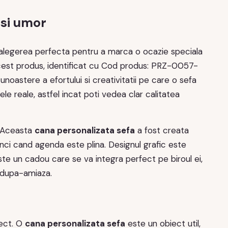
 si umor
e alegerea perfecta pentru a marca o ocazie speciala
. Acest produs, identificat cu Cod produs: PRZ-0057-
oastere a efortului si creativitatii pe care o sefa
le reale, astfel incat poti vedea clar calitatea
. Aceasta
cana personalizata sefa
a fost creata
unci cand agenda este plina. Designul grafic este
ste un cadou care se va integra perfect pe biroul ei,
 dupa-amiaza.
pect. O
cana personalizata sefa
este un obiect util,