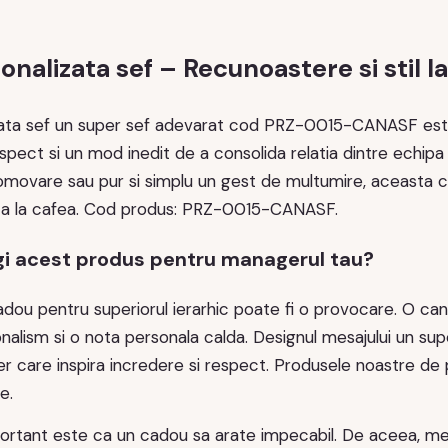
nalizata sef – Recunoastere si stil la
ata sef un super sef adevarat cod PRZ-0015-CANASF este m
spect si un mod inedit de a consolida relatia dintre echipa 
romovare sau pur si simplu un gest de multumire, aceasta 
ta la cafea. Cod produs: PRZ-0015-CANASF.
gi acest produs pentru managerul tau?
dou pentru superiorul ierarhic poate fi o provocare. O can
ionalism si o nota personala calda. Designul mesajului un su
lider care inspira incredere si respect. Produsele noastre de
e.
ortant este ca un cadou sa arate impecabil. De aceea, me