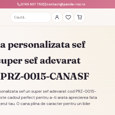
0745 937 753
contact@panda-roz.ro
Caută
produse
a personalizata sef
super sef adevarat
 PRZ-0015-CANASF
onalizata sef un super sef adevarat cod PRZ-0015-
te cadoul perfect pentru a-ti arata aprecierea fata
rul tau. O cana plina de caracter pentru un lider