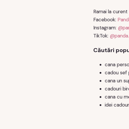
Ramai la curent 
Facebook:
Pand
Instagram:
@pan
TikTok:
@panda.
Căutări popu
cana perso
cadou sef 
cana un su
cadouri bi
cana cu me
idei cadouri