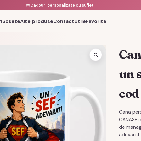
Cadouri personalizate cu suflet
i
Sosete
Alte produse
Contact
Utile
Favorite
Can
un 
cod
Cana pers
CANASF es
de manage
adevarat.