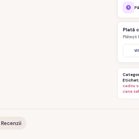
Pâ
Plată 
Plătești
VI
Categor
Etichet
cadou s
cana se
Recenzii