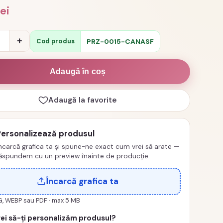
lei
e
+
PRZ-0015-CANASF
Cod produs
izata
Adaugă în coș
Adaugă la favorite
Personalizează produsul
ncarcă grafica ta și spune-ne exact cum vrei să arate —
ăspundem cu un preview înainte de producție.
Încarcă grafica ta
G, WEBP sau PDF · max 5 MB
ei să-ți personalizăm produsul?