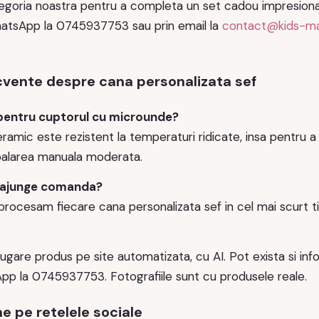
egoria noastra pentru a completa un set cadou impresionant
atsApp la 0745937753 sau prin email la
contact@kids-m
ecvente despre cana personalizata sef
 pentru cuptorul cu microunde?
eramic este rezistent la temperaturi ridicate, insa pentru a
larea manuala moderata.
 ajunge comanda?
rocesam fiecare cana personalizata sef in cel mai scurt timp
ugare produs pe site automatizata, cu AI. Pot exista si infor
pp la 0745937753. Fotografiile sunt cu produsele reale.
 pe retelele sociale