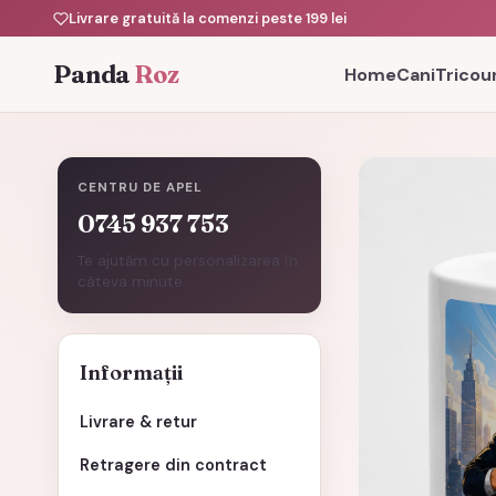
Livrare gratuită la comenzi peste 199 lei
Panda
Roz
Home
Cani
Tricour
CENTRU DE APEL
0745 937 753
Te ajutăm cu personalizarea în
câteva minute.
Informații
Livrare & retur
Retragere din contract