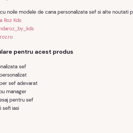
cu noile modele de cana personalizata sef si alte noutati pe
a Roz Kds
daroz_by_kds
roz.ro
lare pentru acest produs
nalizata sef
personalizat
per sef adevarat
rou manager
saj pentru sef
 sefi iasi