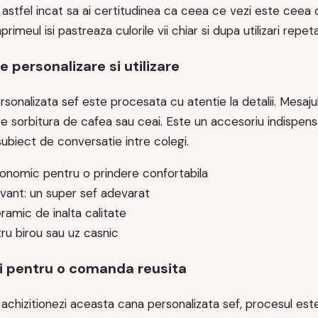
 astfel incat sa ai certitudinea ca ceea ce vezi este ceea 
mprimeul isi pastreaza culorile vii chiar si dupa utilizari repet
e personalizare si utilizare
onalizata sef este procesata cu atentie la detalii. Mesajul e
re sorbitura de cafea sau ceai. Este un accesoriu indispens
ubiect de conversatie intre colegi.
onomic pentru o prindere confortabila
vant: un super sef adevarat
ramic de inalta calitate
ru birou sau uz casnic
 pentru o comanda reusita
achizitionezi aceasta cana personalizata sef, procesul este s