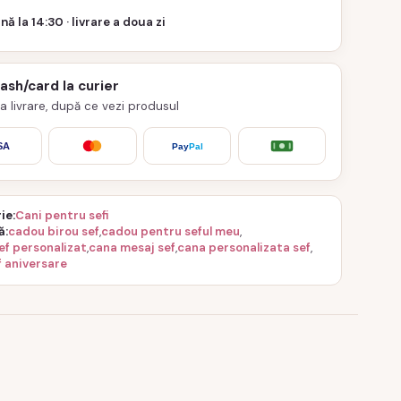
nă la 14:30 · livrare a doua zi
cash/card la curier
 la livrare, după ce vezi produsul
SA
Pay
Pal
ie
Cani pentru sefi
ă
cadou birou sef
,
cadou pentru seful meu
,
ef personalizat
,
cana mesaj sef
,
cana personalizata sef
,
f aniversare