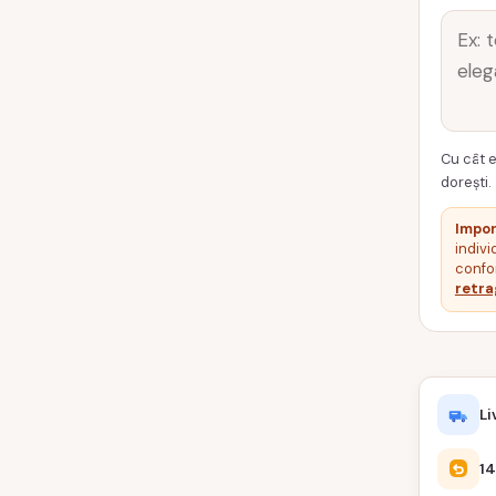
Cu cât e
dorești.
Impor
indivi
confor
retra
Li
14