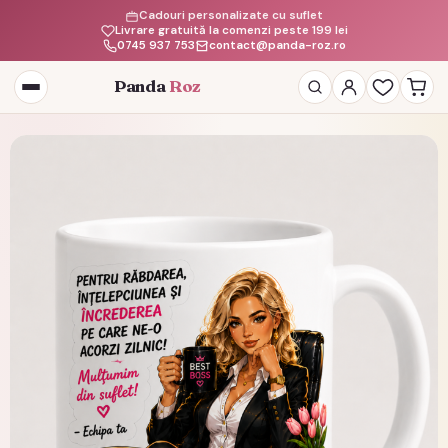
Cadouri personalizate cu suflet
Livrare gratuită la comenzi peste 199 lei
0745 937 753
contact@panda-roz.ro
Panda
Roz
Deschide
meniul