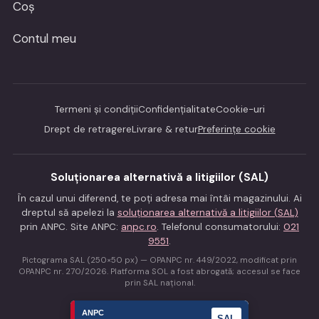
Coș
Contul meu
Termeni și condiții
Confidențialitate
Cookie-uri
Drept de retragere
Livrare & retur
Preferințe cookie
Soluționarea alternativă a litigiilor (SAL)
În cazul unui diferend, te poți adresa mai întâi magazinului. Ai
dreptul să apelezi la
soluționarea alternativă a litigiilor (SAL)
prin ANPC. Site ANPC:
anpc.ro
. Telefonul consumatorului:
021
9551
.
Pictograma SAL (250×50 px) — OPANPC nr. 449/2022, modificat prin
OPANPC nr. 270/2026. Platforma SOL a fost abrogată; accesul se face
prin SAL național.