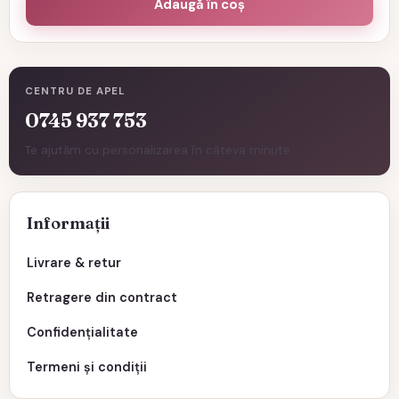
Adaugă în coș
CENTRU DE APEL
0745 937 753
Te ajutăm cu personalizarea în câteva minute.
Informații
Livrare & retur
Retragere din contract
Confidențialitate
Termeni și condiții