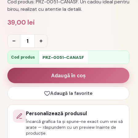
Cod produs: PRZ-0051-CANASF. Un cadou ideal pentru
birou, realizat cu atentie la detalii.
39,00
lei
Cantitate
−
+
Cana
personalizata
PRZ-0051-CANASF
Cod produs
sefa
-
Adaugă în coș
Multumim
pentru
Adaugă la favorite
rabdare
cod
Personalizează produsul
PRZ-
Încarcă grafica ta și spune-ne exact cum vrei să
0051-
arate — răspundem cu un preview înainte de
CANASF
producție.