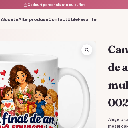
Cadouri personalizate cu suflet
i
Sosete
Alte produse
Contact
Utile
Favorite
Can
de 
mul
00
Alege o c
mesaj cal