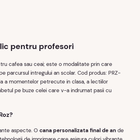
lic pentru profesori
tru cafea sau ceai; este o modalitate prin care
i pe parcursul intregului an scolar. Cod produs: PRZ-
 a momentelor petrecute in clasa, a lectiilor
mbetul pe buze celei care v-a indrumat pasii cu
 Roz?
rtante aspecte. O
cana personalizata final de an
de
m tehnologii de imprimare care asigura culori vibrante