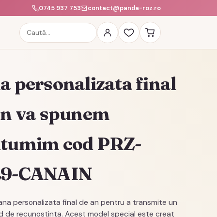
0745 937 753
contact@panda-roz.ro
Caută
produse
a personalizata final
an va spunem
tumim cod PRZ-
29-CANAIN
ana personalizata final de an pentru a transmite un
d de recunostinta. Acest model special este creat