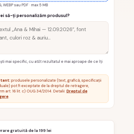
G, WEBP sau PDF · max 5 MB
ei să-ți personalizăm produsul?
ști mai specific, cu atât rezultatul e mai aproape de ce îți
tant:
produsele personalizate (text, grafică, specificații
duale) pot fi exceptate de la dreptul de retragere,
m art. 16 lit. c) OUG 34/2014. Detalii:
Dreptul de
gere
.
vrare gratuită de la 199 lei