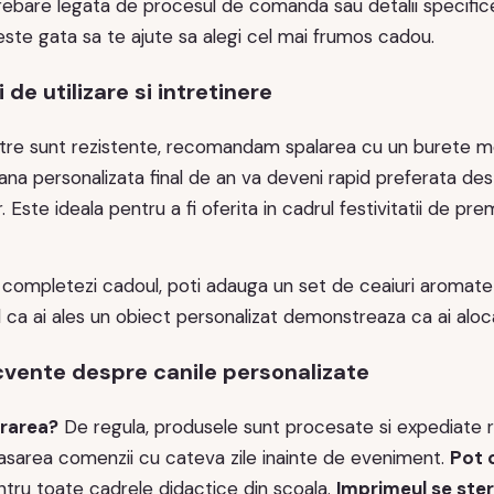
trebare legata de procesul de comanda sau detalii specifi
ste gata sa te ajute sa alegi cel mai frumos cadou.
e utilizare si intretinere
stre sunt rezistente, recomandam spalarea cu un burete moa
na personalizata final de an va deveni rapid preferata dest
. Este ideala pentru a fi oferita in cadrul festivitatii de p
 completezi cadoul, poti adauga un set de ceaiuri aromat
l ca ai ales un obiect personalizat demonstreaza ca ai aloc
ecvente despre canile personalizate
vrarea?
De regula, produsele sunt procesate si expediate ra
area comenzii cu cateva zile inainte de eveniment.
Pot 
entru toate cadrele didactice din scoala.
Imprimeul se ster