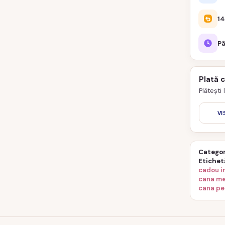
14
Pâ
Plată 
Plătești
VI
Categor
Etichet
cadou i
cana me
cana per