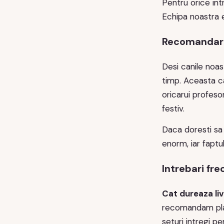
Pentru orice in
Echipa noastra e
Recomandari d
Desi canile noa
timp. Aceasta ca
oricarui profesor
festiv.
Daca doresti sa
enorm, iar faptu
Intrebari fr
Cat dureaza li
recomandam plas
seturi intregi p