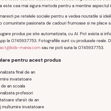
a este cea mai sigura metoda pentru a mentine aspectul 
maresti pe retelele sociale pentru a vedea noutatile si ide
o comunitate pasionata de cadouri frumoase si ne place sa 
ugare produs pe site automatizata, cu AI. Pot exista si infor
p la 0745937753. Fotografiile sunt cu produsele reale. Dac
act@kids-mania.com
sau ne poti suna la 0745937753.
lare pentru acest produs
alizata final de an
mire invatatoare
l de an scoala
nalizata profesori
tatoare sfarsit de an
 multumire invatatoare