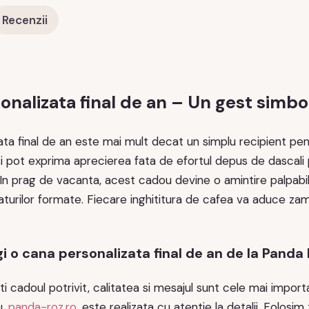
Recenzii
nalizata final de an – Un gest simbo
ta final de an este mai mult decat un simplu recipient pen
ii isi pot exprima aprecierea fata de efortul depus de dascal
 prag de vacanta, acest cadou devine o amintire palpabila
gaturilor formate. Fiecare inghititura de cafea va aduce za
gi o cana personalizata final de an de la Panda
i cadoul potrivit, calitatea si mesajul sunt cele mai impo
u,
panda-roz.ro
, este realizata cu atentie la detalii. Folosi