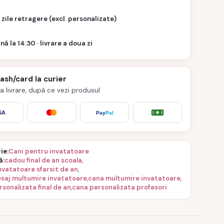
 zile retragere (excl. personalizate)
nă la 14:30 · livrare a doua zi
cash/card la curier
 la livrare, după ce vezi produsul
SA
Pay
Pal
ie
Cani pentru invatatoare
ă
cadou final de an scoala
,
nvatatoare sfarsit de an
,
saj multumire invatatoare
,
cana multumire invatatoare
,
sonalizata final de an
,
cana personalizata profesori