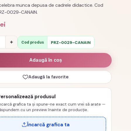
celebra munca depusa de cadrele didactice. Cod
PRZ-0029-CANAIN.
lei
e
+
PRZ-0029-CANAIN
Cod produs
izata
Adaugă în coș
Adaugă la favorite
Personalizează produsul
ncarcă grafica ta și spune-ne exact cum vrei să arate —
m
ăspundem cu un preview înainte de producție.
Încarcă grafica ta