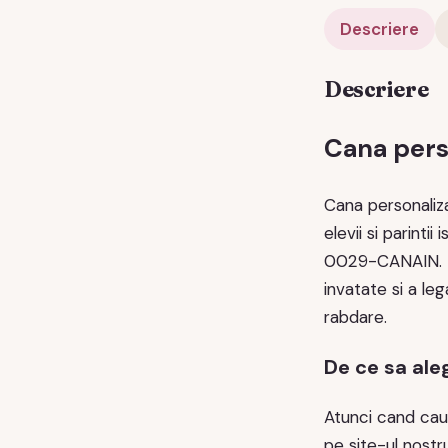
Descriere
Descriere
Cana perso
Cana personaliza
elevii si parint
0029-CANAIN. In
invatate si a le
rabdare.
De ce sa ale
Atunci cand caut
pe site-ul nostr