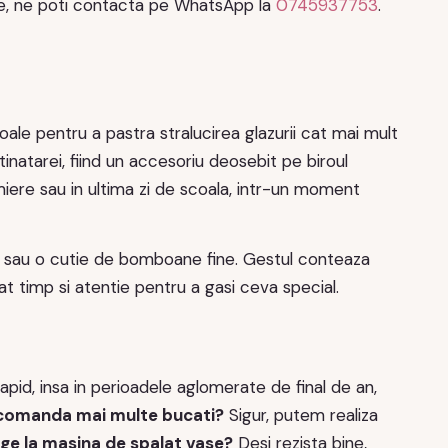
ce, ne poti contacta pe WhatsApp la
0745937753
.
le pentru a pastra stralucirea glazurii cat mai mult
inatarei, fiind un accesoriu deosebit pe biroul
remiere sau in ultima zi de scoala, intr-un moment
e sau o cutie de bomboane fine. Gestul conteaza
at timp si atentie pentru a gasi ceva special.
pid, insa in perioadele aglomerate de final de an,
comanda mai multe bucati?
Sigur, putem realiza
ge la masina de spalat vase?
Desi rezista bine,