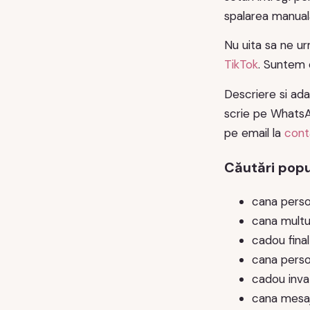
spalarea manual
Nu uita sa ne ur
TikTok
. Suntem 
Descriere si ada
scrie pe WhatsAp
pe email la
cont
Căutări popu
cana person
cana multu
cadou fina
cana perso
cadou inva
cana mesaj