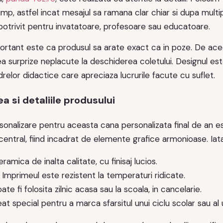
timp, astfel incat mesajul sa ramana clar chiar si dupa multip
 potrivit pentru invatatoare, profesoare sau educatoare.
ortant este ca produsul sa arate exact ca in poze. De ace
ea surprize neplacute la deschiderea coletului. Designul es
drelor didactice care apreciaza lucrurile facute cu suflet.
a si detaliile produsului
sonalizare pentru aceasta cana personalizata final de an e
entral, fiind incadrat de elemente grafice armonioase. Iata
eramica de inalta calitate, cu finisaj lucios.
 Imprimeul este rezistent la temperaturi ridicate.
oate fi folosita zilnic acasa sau la scoala, in cancelarie.
at special pentru a marca sfarsitul unui ciclu scolar sau al 