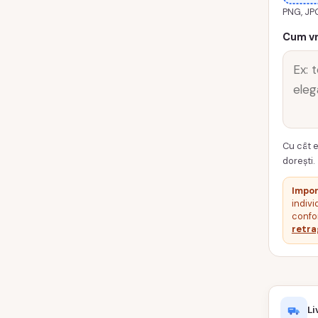
PNG, JP
CANAIN
Cum vr
Cu cât e
dorești.
Impor
indivi
confor
retra
Li