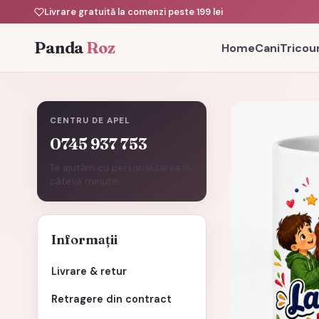
Livrare gratuită la comenzi peste 199 lei
Panda
Roz
Home
Cani
Tricour
CENTRU DE APEL
0745 937 753
Te ajutăm cu personalizarea în
câteva minute.
Informații
Livrare & retur
Retragere din contract