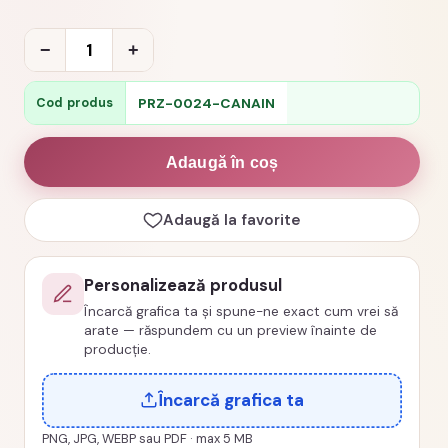
Cantitate
−
+
Cana
personalizata
PRZ-0024-CANAIN
Cod produs
invatatoare
clasa
Adaugă în coș
noastra
cu
Adaugă la favorite
drag
cod
Personalizează produsul
PRZ-
Încarcă grafica ta și spune-ne exact cum vrei să
0024-
arate — răspundem cu un preview înainte de
CANAIN
producție.
Încarcă grafica ta
PNG, JPG, WEBP sau PDF · max 5 MB