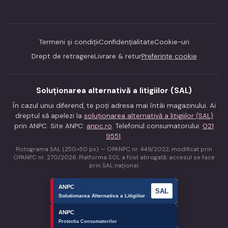
Termeni și condiții
Confidențialitate
Cookie-uri
Drept de retragere
Livrare & retur
Preferințe cookie
Soluționarea alternativă a litigiilor (SAL)
În cazul unui diferend, te poți adresa mai întâi magazinului. Ai
dreptul să apelezi la
soluționarea alternativă a litigiilor (SAL)
prin ANPC. Site ANPC:
anpc.ro
. Telefonul consumatorului:
021
9551
.
Pictograma SAL (250×50 px) — OPANPC nr. 449/2022, modificat prin
OPANPC nr. 270/2026. Platforma SOL a fost abrogată; accesul se face
prin SAL național.