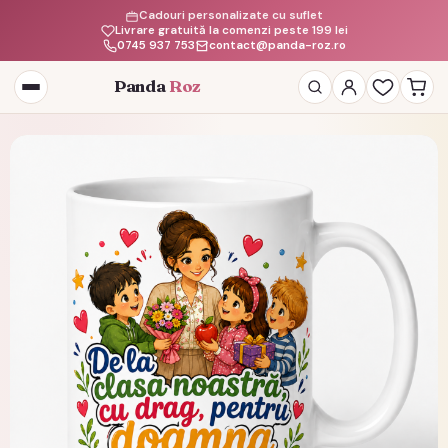
Cadouri personalizate cu suflet
Livrare gratuită la comenzi peste 199 lei
0745 937 753
contact@panda-roz.ro
Panda
Roz
Deschide
meniul