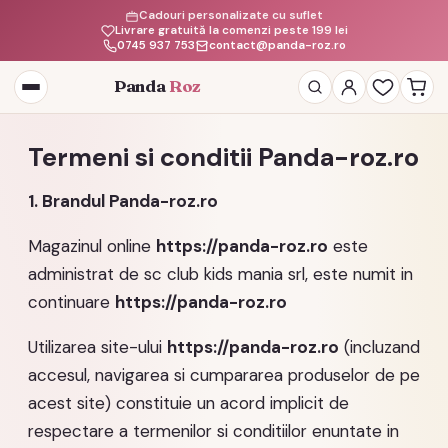
Cadouri personalizate cu suflet
Livrare gratuită la comenzi peste 199 lei
0745 937 753
contact@panda-roz.ro
Panda
Roz
Termeni si conditii Panda-roz.ro
1. Brandul Panda-roz.ro
Magazinul online
https://panda-roz.ro
este
administrat de sc club kids mania srl, este numit in
continuare
https://panda-roz.ro
Utilizarea site-ului
https://panda-roz.ro
(incluzand
accesul, navigarea si cumpararea produselor de pe
acest site) constituie un acord implicit de
respectare a termenilor si conditiilor enuntate in