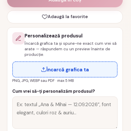
18
ani,
Adaugă la favorite
vinil
color,
cod
Personalizează produsul
produs
Încarcă grafica ta și spune-ne exact cum vrei să
arate — răspundem cu un preview înainte de
TM19
producție.
Încarcă grafica ta
PNG, JPG, WEBP sau PDF · max 5 MB
Cum vrei să-ți personalizăm produsul?