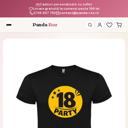
Cadouri personalizate cu suflet
Livrare gratuită la comenzi peste 199 lei
0745 937 753
contact@panda-roz.ro
Panda
Roz
Deschide
meniul