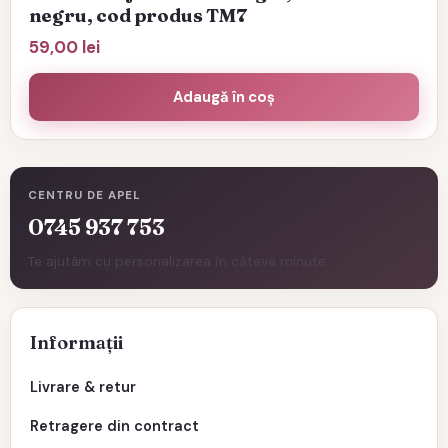
negru, cod produs TM7
59,00
lei
Adaugă în coș
CENTRU DE APEL
0745 937 753
Te ajutăm cu personalizarea în câteva minute.
Informații
Livrare & retur
Retragere din contract