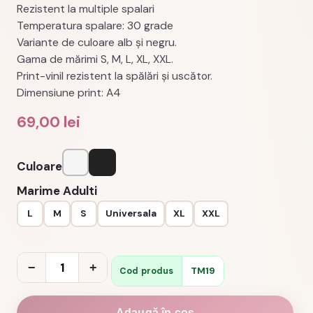
Rezistent la multiple spalari
Temperatura spalare: 30 grade
Variante de culoare alb şi negru.
Gama de mărimi S, M, L, XL, XXL.
Print-vinil rezistent la spălări şi uscător.
Dimensiune print: A4
69,00
lei
Culoare
Alb
Negru
Marime Adulti
L
M
S
Universala
XL
XXL
Cantitate
−
+
TM19
Cod produs
Tricou
petreceri
Adaugă în coș