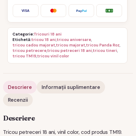
VISA
Pay
Pal
Categorie
Tricouri 18 ani
Etichetă
tricou 18 ani
,
tricou aniversare
,
tricou cadou majorat
,
tricou majorat
,
tricou Panda Roz
,
tricou petrecere
,
tricou petreceri 18 ani
,
tricou tineri
,
tricou TM19
,
tricou vinil color
Descriere
Informații suplimentare
Recenzii
Descriere
Tricou petreceri 18 ani, vinil color, cod produs TM19.