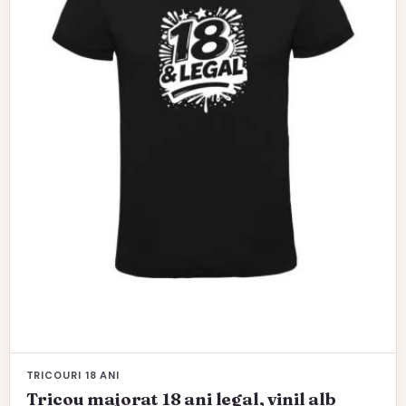
Opțiunile
pot
fi
alese
în
pagina
produsului.
TRICOURI 18 ANI
Tricou majorat 18 ani legal, vinil alb