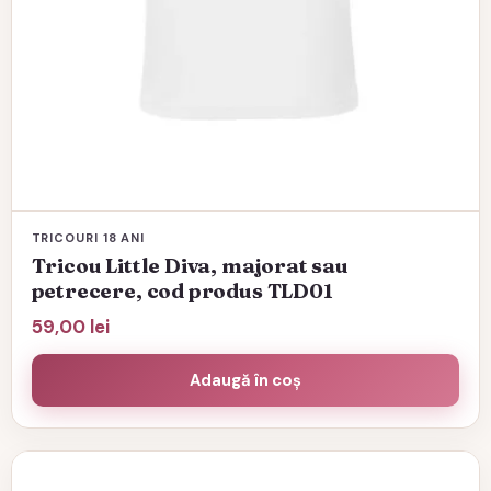
TRICOURI 18 ANI
Tricou Little Diva, majorat sau
petrecere, cod produs TLD01
59,00
lei
Adaugă în coș
Acest