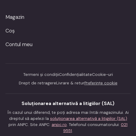
Magazin
Coș
Contul meu
Termeni și condiții
Confidențialitate
Cookie-uri
Drept de retragere
Livrare & retur
Preferințe cookie
Soluționarea alternativă a litigiilor (SAL)
În cazul unui diferend, te poți adresa mai întâi magazinului. Ai
dreptul să apelezi la
soluționarea alternativă a litigiilor (SAL)
prin ANPC. Site ANPC:
anpc.ro
. Telefonul consumatorului:
021
9551
.