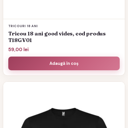
TRICOURI 18 ANI
Tricou 18 ani good vides, cod produs
T18GV01
59,00
lei
Adaugă în coș
Acest
produs
are
mai
multe
variații.