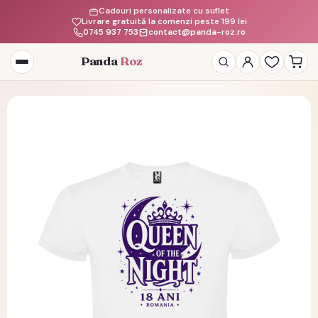
Cadouri personalizate cu suflet
Livrare gratuită la comenzi peste 199 lei
0745 937 753
contact@panda-roz.ro
Panda
Roz
Deschide
meniul