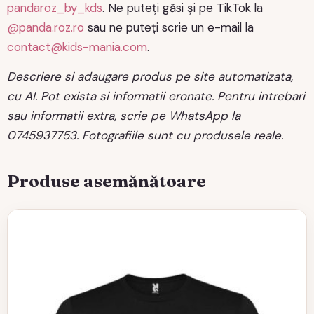
pandaroz_by_kds
. Ne puteți găsi și pe TikTok la
@panda.roz.ro
sau ne puteți scrie un e-mail la
contact@kids-mania.com
.
Descriere si adaugare produs pe site automatizata,
cu AI. Pot exista si informatii eronate. Pentru intrebari
sau informatii extra, scrie pe WhatsApp la
0745937753. Fotografiile sunt cu produsele reale.
Produse asemănătoare
Acest
produs
are
mai
multe