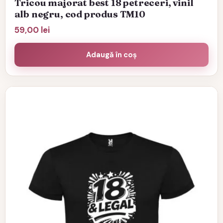
Tricou majorat best 18 petreceri, vinil
alb negru, cod produs TM10
59,00
lei
Adaugă în coș
Acest
produs
are
mai
multe
variații.
Opțiunile
pot
fi
alese