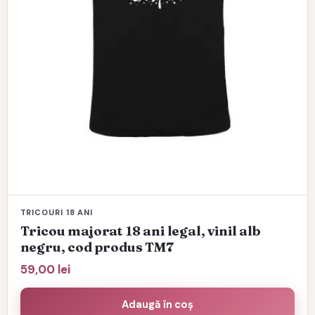
în
pagina
produsului.
TRICOURI 18 ANI
Tricou majorat 18 ani legal, vinil alb
negru, cod produs TM7
59,00
lei
Adaugă în coș