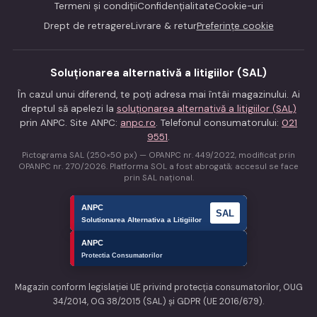
Termeni și condiții
Confidențialitate
Cookie-uri
Drept de retragere
Livrare & retur
Preferințe cookie
Soluționarea alternativă a litigiilor (SAL)
În cazul unui diferend, te poți adresa mai întâi magazinului. Ai
dreptul să apelezi la
soluționarea alternativă a litigiilor (SAL)
prin ANPC. Site ANPC:
anpc.ro
. Telefonul consumatorului:
021
9551
.
Pictograma SAL (250×50 px) — OPANPC nr. 449/2022, modificat prin
OPANPC nr. 270/2026. Platforma SOL a fost abrogată; accesul se face
prin SAL național.
Magazin conform legislației UE privind protecția consumatorilor, OUG
34/2014, OG 38/2015 (SAL) și GDPR (UE 2016/679).