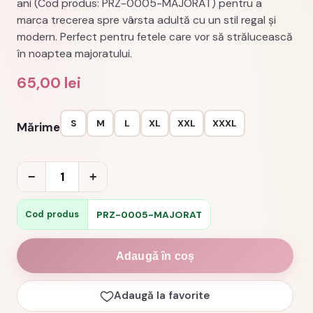
ani (Cod produs: PRZ-0005-MAJORAT) pentru a
marca trecerea spre vârsta adultă cu un stil regal și
modern. Perfect pentru fetele care vor să strălucească
în noaptea majoratului.
65,00
lei
S
M
L
XL
XXL
XXXL
Mărime
Cantitate
−
+
Tricou
majorat
PRZ-0005-MAJORAT
Cod produs
cu
luna
Adaugă în coș
queen
of
Adaugă la favorite
the