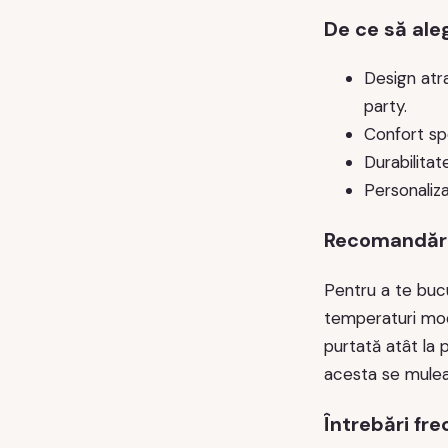
De ce să ale
Design atr
party.
Confort spo
Durabilitat
Personaliza
Recomandări d
Pentru a te buc
temperaturi mode
purtată atât la p
acesta se mulează
Întrebări fr