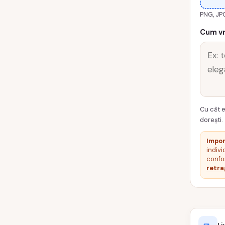
0035-
PNG, JP
MAJORA
Cum vr
Cu cât e
dorești.
Impor
indivi
confor
retra