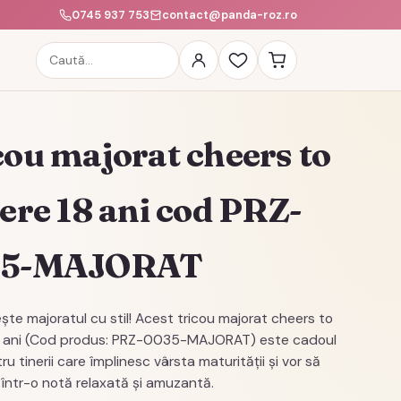
0745 937 753
contact@panda-roz.ro
Caută
produse
cou majorat cheers to
bere 18 ani cod PRZ-
35-MAJORAT
ște majoratul cu stil! Acest tricou majorat cheers to
18 ani (Cod produs: PRZ-0035-MAJORAT) este cadoul
ru tinerii care împlinesc vârsta maturității și vor să
într-o notă relaxată și amuzantă.