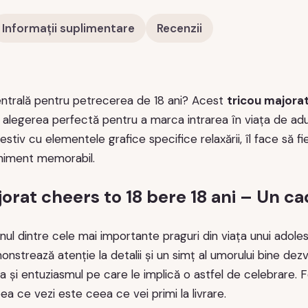
Informații suplimentare
Recenzii
entrală pentru petrecerea de 18 ani? Acest
tricou majorat
legerea perfectă pentru a marca intrarea în viața de adu
stiv cu elementele grafice specifice relaxării, îl face să fie
niment memorabil.
orat cheers to 18 bere 18 ani – Un c
nul dintre cele mai importante praguri din viața unui adol
nstrează atenție la detalii și un simț al umorului bine dezv
ea și entuziasmul pe care le implică o astfel de celebrare. 
a ce vezi este ceea ce vei primi la livrare.