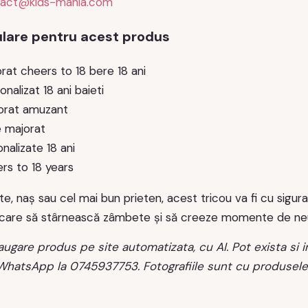
tact@kids-mania.com
lare pentru acest produs
rat cheers to 18 bere 18 ani
onalizat 18 ani baieti
orat amuzant
e majorat
nalizate 18 ani
ers to 18 years
nte, naș sau cel mai bun prieten, acest tricou va fi cu sigu
care să stârnească zâmbete și să creeze momente de neui
ugare produs pe site automatizata, cu AI. Pot exista si i
 WhatsApp la 0745937753. Fotografiile sunt cu produsele 