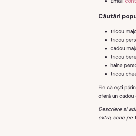
Email:
con
Căutări popu
tricou majo
tricou pers
cadou maj
tricou ber
haine perso
tricou che
Fie că ești pări
oferă un cadou 
Descriere si ada
extra, scrie pe