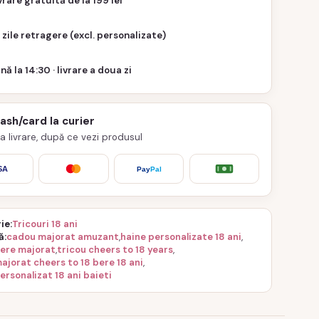
vrare gratuită de la 199 lei
 zile retragere (excl. personalizate)
nă la 14:30 · livrare a doua zi
cash/card la curier
 la livrare, după ce vezi produsul
SA
Pay
Pal
ie
Tricouri 18 ani
ă
cadou majorat amuzant
,
haine personalizate 18 ani
,
bere majorat
,
tricou cheers to 18 years
,
ajorat cheers to 18 bere 18 ani
,
ersonalizat 18 ani baieti