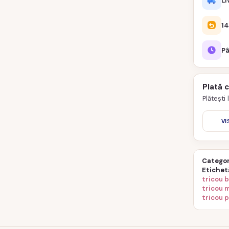
Li
14
Pâ
Plată 
Plătești
VI
Categor
Etichet
tricou 
tricou m
tricou p