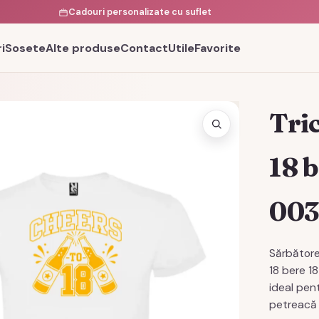
Cadouri personalizate cu suflet
i
Sosete
Alte produse
Contact
Utile
Favorite
Tri
18 
00
Sărbătore
18 bere 
ideal pent
petreacă 