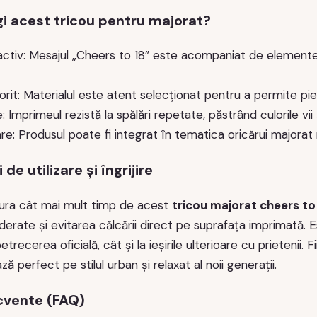
gi acest tricou pentru majorat?
activ: Mesajul „Cheers to 18” este acompaniat de elemente
rit: Materialul este atent selecționat pentru a permite pieli
e: Imprimeul rezistă la spălări repetate, păstrând culorile vii 
re: Produsul poate fi integrat în tematica oricărui majora
e utilizare și îngrijire
ura cât mai mult timp de acest
tricou majorat cheers to 
rate și evitarea călcării direct pe suprafața imprimată. E
etrecerea oficială, cât și la ieșirile ulterioare cu prietenii.
 perfect pe stilul urban și relaxat al noii generații.
ecvente (FAQ)