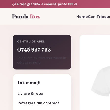
Livrare gratuită la comenzi peste 199 lei
Panda
Roz
Home
Cani
Tricour
CENTRU DE APEL
0745 937 753
Te ajutăm cu personalizarea în
câteva minute.
Informații
Livrare & retur
Retragere din contract