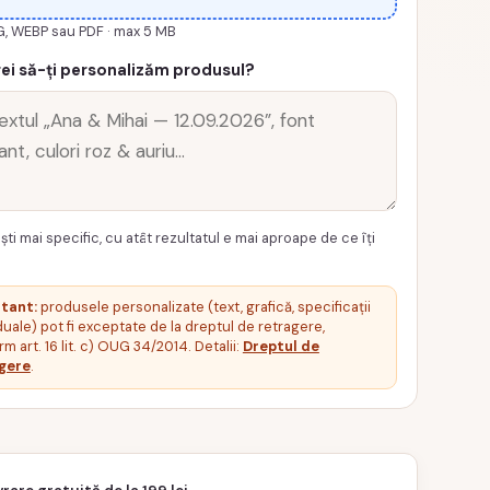
G, WEBP sau PDF · max 5 MB
T
ei să-ți personalizăm produsul?
ști mai specific, cu atât rezultatul e mai aproape de ce îți
tant:
produsele personalizate (text, grafică, specificații
duale) pot fi exceptate de la dreptul de retragere,
m art. 16 lit. c) OUG 34/2014. Detalii:
Dreptul de
gere
.