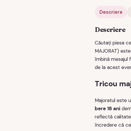
Descriere
Descriere
Căutați piesa c
MAJORAT) este a
îmbină mesajul fe
de la acest eve
Tricou maj
Majoratul este u
bere 18 ani
demo
reflectă calitat
încredere că cee