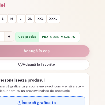
lei
S
M
L
XL
XXL
XXXL
e
+
PRZ-0035-MAJORAT
Cod produs
Adaugă în coș
Adaugă la favorite
Personalizează produsul
ncarcă grafica ta și spune-ne exact cum vrei să arate —
ăspundem cu un preview înainte de producție.
Încarcă grafica ta