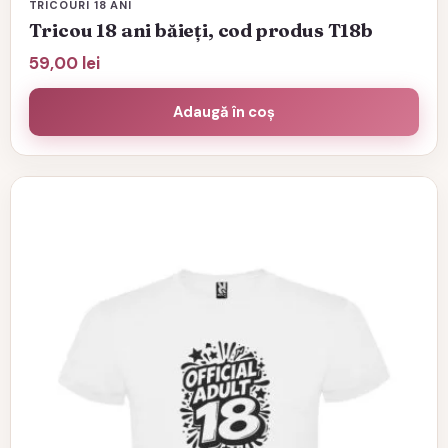
TRICOURI 18 ANI
Tricou 18 ani băieți, cod produs T18b
59,00
lei
Adaugă în coș
Acest
produs
are
mai
multe
variații.
Opțiunile
pot
fi
alese