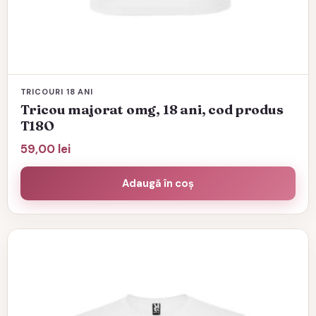
TRICOURI 18 ANI
Tricou majorat omg, 18 ani, cod produs
T18O
59,00
lei
Adaugă în coș
Acest
produs
are
mai