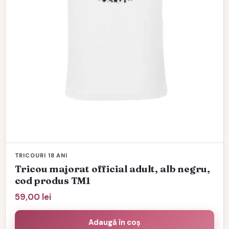
în
pagina
produsului.
TRICOURI 18 ANI
Tricou majorat official adult, alb negru,
cod produs TM1
59,00
lei
Adaugă în coș