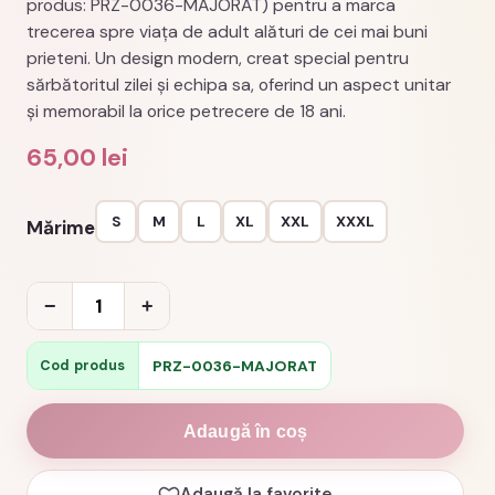
produs: PRZ-0036-MAJORAT) pentru a marca
trecerea spre viața de adult alături de cei mai buni
prieteni. Un design modern, creat special pentru
sărbătoritul zilei și echipa sa, oferind un aspect unitar
și memorabil la orice petrecere de 18 ani.
65,00
lei
S
M
L
XL
XXL
XXXL
Mărime
Cantitate
−
+
Tricou
majorat
PRZ-0036-MAJORAT
Cod produs
18
crew
Adaugă în coș
echipa
18
Adaugă la favorite