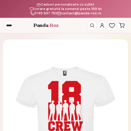
Cadouri personalizate cu suflet
Livrare gratuită la comenzi peste 199 lei
0745 937 753
contact@panda-roz.ro
Panda
Roz
Deschide
meniul