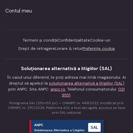
Contul meu
Termeni și condiții
Confidențialitate
Cookie-uri
Drept de retragere
Livrare & retur
Preferințe cookie
Soluționarea alternativă a litigiilor (SAL)
În cazul unui diferend, te poți adresa mai întâi magazinului. Ai
dreptul să apelezi la
soluționarea alternativă a litigiilor (SAL)
prin ANPC. Site ANPC:
anpc.ro
. Telefonul consumatorului:
021
9551
.
Pictograma SAL (250×50 px) — OPANPC nr. 449/2022, modificat prin
OPANPC nr. 270/2026. Platforma SOL a fost abrogată; accesul se face
prin SAL național.