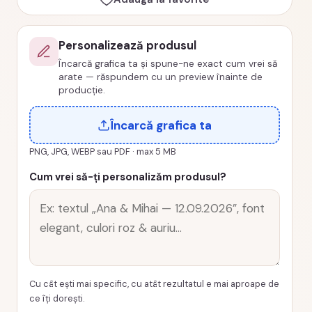
ani
cod
Personalizează produsul
PRZ-
Încarcă grafica ta și spune-ne exact cum vrei să
0036-
arate — răspundem cu un preview înainte de
MAJORAT
producție.
Încarcă grafica ta
PNG, JPG, WEBP sau PDF · max 5 MB
Cum vrei să-ți personalizăm produsul?
Cu cât ești mai specific, cu atât rezultatul e mai aproape de
ce îți dorești.