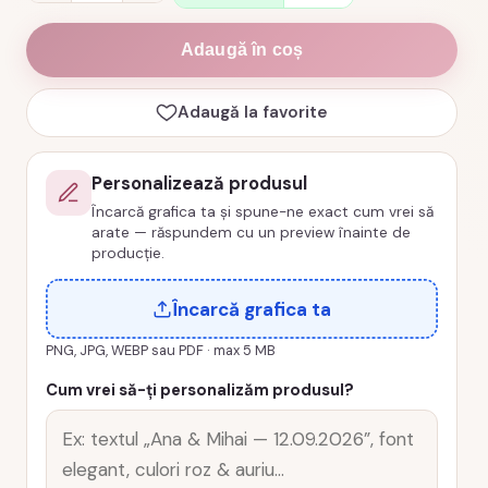
Tricou
majorat
Adaugă în coș
18
crew
Adaugă la favorite
18
for
life,
Personalizează produsul
bumbac,
Încarcă grafica ta și spune-ne exact cum vrei să
arate — răspundem cu un preview înainte de
cod
producție.
produs
TM25
Încarcă grafica ta
PNG, JPG, WEBP sau PDF · max 5 MB
Cum vrei să-ți personalizăm produsul?