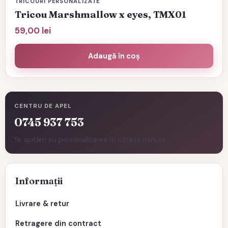
TRICOURI PERSONALIZATE
Tricou Marshmallow x eyes, TMX01
59,00
lei
Adaugă în coș
CENTRU DE APEL
0745 937 753
Te ajutăm cu personalizarea în câteva minute.
Informații
Livrare & retur
Retragere din contract