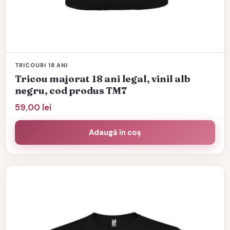
TRICOURI 18 ANI
Tricou majorat 18 ani legal, vinil alb
negru, cod produs TM7
59,00
lei
Adaugă în coș
Acest
produs
are
mai
multe