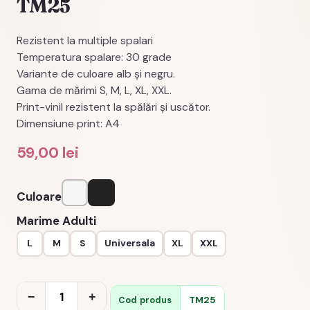
TM25
Rezistent la multiple spalari
Temperatura spalare: 30 grade
Variante de culoare alb şi negru.
Gama de mărimi S, M, L, XL, XXL.
Print-vinil rezistent la spălări şi uscător.
Dimensiune print: A4
59,00
lei
Culoare
Alb
Negru
Marime Adulti
L
M
S
Universala
XL
XXL
Cantitate
−
+
TM25
Cod produs