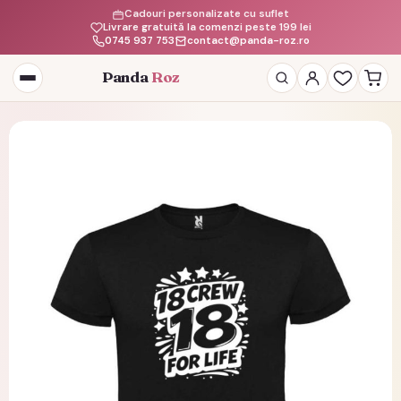
Cadouri personalizate cu suflet
Livrare gratuită la comenzi peste 199 lei
0745 937 753
contact@panda-roz.ro
Panda
Roz
Deschide
meniul