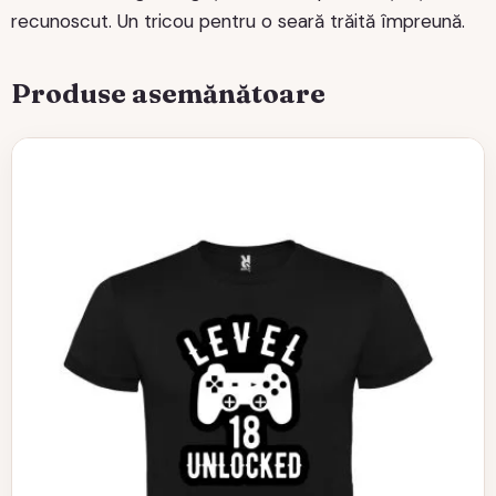
recunoscut. Un tricou pentru o seară trăită împreună.
Produse asemănătoare
Acest
produs
are
mai
multe
variații.
Opțiunile
pot
fi
alese
în
pagina