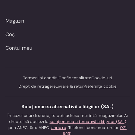
Magazin
Coș
Contul meu
Termeni și condiții
Confidențialitate
Cookie-uri
Drept de retragere
Livrare & retur
Preferințe cookie
Soluționarea alternativă a litigiilor (SAL)
În cazul unui diferend, te poți adresa mai întâi magazinului. Ai
dreptul să apelezi la
soluționarea alternativă a litigiilor (SAL)
prin ANPC. Site ANPC:
anpc.ro
. Telefonul consumatorului:
021
9551
.