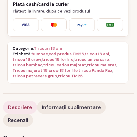
Plată cash/card la curier
Plătești la livrare, după ce vezi produsul
VISA
Pay
Pal
Categorie
Tricouri 18 ani
Etichetă
bumbac
,
cod produs TM25
,
tricou 18 ani
,
tricou 18 crew
,
tricou 18 for life
,
tricou aniversare
,
tricou bumbac
,
tricou cadou majorat
,
tricou majorat
,
Tricou majorat 18 crew 18 for life
,
tricou Panda Roz
,
tricou petrecere grup
,
tricou TM25
Descriere
Informații suplimentare
Recenzii