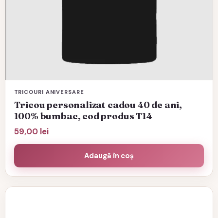
pagina
produsului.
TRICOURI ANIVERSARE
Tricou personalizat cadou 40 de ani,
100% bumbac, cod produs T14
59,00
lei
Adaugă în coș
Acest
produs