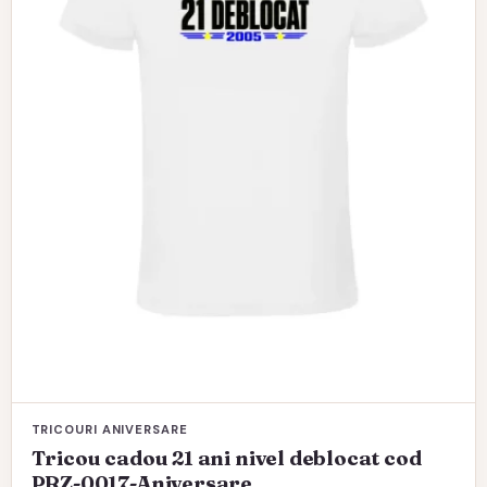
pot
fi
alese
în
pagina
produsului.
TRICOURI ANIVERSARE
Tricou cadou 21 ani nivel deblocat cod
PRZ-0017-Aniversare