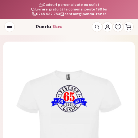
Cadouri personalizate cu suflet
Livrare gratuită la comenzi peste 199 lei
0745 937 753
contact@panda-roz.ro
Panda
Roz
Deschide
meniul