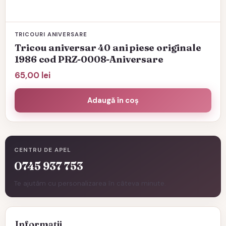
TRICOURI ANIVERSARE
Tricou aniversar 40 ani piese originale
1986 cod PRZ-0008-Aniversare
65,00
lei
Adaugă în coș
CENTRU DE APEL
0745 937 753
Te ajutăm cu personalizarea în câteva minute.
Informații