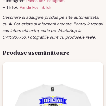
– Instagram:
Panda Roz Instagram
– TikTok:
Panda Roz TikTok
Descriere si adaugare produs pe site automatizata,
cu AI. Pot exista si informatii eronate. Pentru intrebari
sau informatii extra, scrie pe WhatsApp la
0745937753. Fotografiile sunt cu produsele reale.
Produse asemănătoare
Acest
produs
are
mai
multe
variații.
Opțiunile