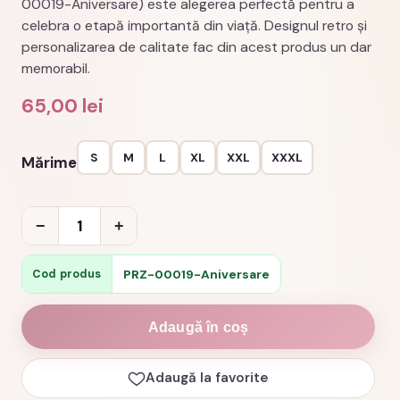
00019-Aniversare) este alegerea perfectă pentru a
celebra o etapă importantă din viață. Designul retro și
personalizarea de calitate fac din acest produs un dar
memorabil.
65,00
lei
S
M
L
XL
XXL
XXXL
Mărime
Cantitate
−
+
Tricou
cadou
PRZ-00019-Aniversare
Cod produs
65
ani
Adaugă în coș
vintage
1961
Adaugă la favorite
cod