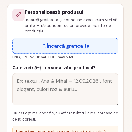
PRZ-
Personalizează produsul
00019-
Încarcă grafica ta și spune-ne exact cum vrei să
Aniversare
arate — răspundem cu un preview înainte de
producție.
Încarcă grafica ta
PNG, JPG, WEBP sau PDF · max 5 MB
Cum vrei să-ți personalizăm produsul?
Cu cât ești mai specific, cu atât rezultatul e mai aproape de
ce îți dorești.
Important:
produsele personalizate (text, grafică,