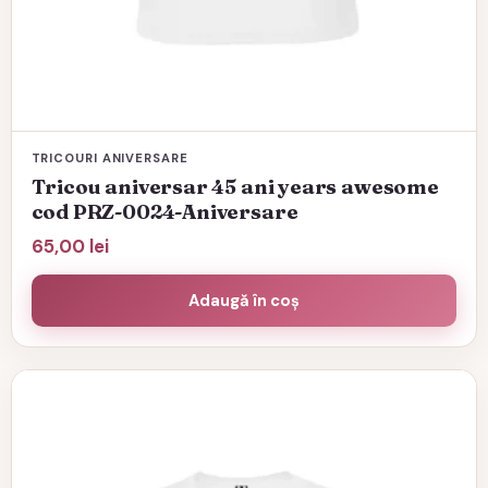
TRICOURI ANIVERSARE
Tricou aniversar 45 ani years awesome
cod PRZ-0024-Aniversare
65,00
lei
Adaugă în coș
Acest
produs
are
mai