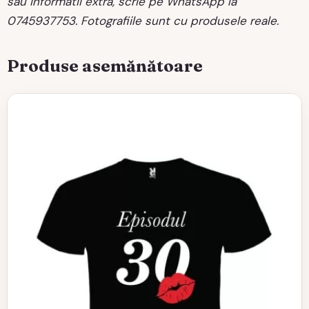
sau informatii extra, scrie pe WhatsApp la
0745937753. Fotografiile sunt cu produsele reale.
Produse asemănătoare
Acest
produs
are
mai
multe
variații.
Opțiunile
pot
fi
alese
în