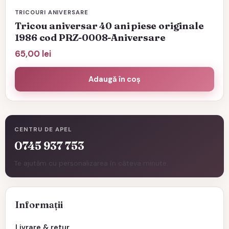
TRICOURI ANIVERSARE
Tricou aniversar 40 ani piese originale
1986 cod PRZ-0008-Aniversare
65,00
lei
Adaugă în coș
CENTRU DE APEL
0745 937 753
Te ajutăm cu personalizarea în câteva minute.
Informații
Livrare & retur