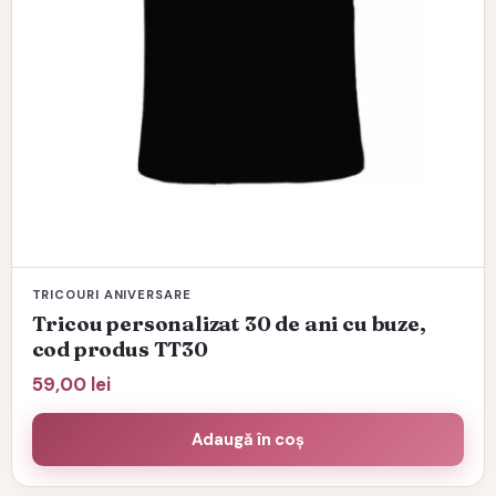
pagina
produsului.
TRICOURI ANIVERSARE
Tricou personalizat 30 de ani cu buze,
cod produs TT30
59,00
lei
Adaugă în coș