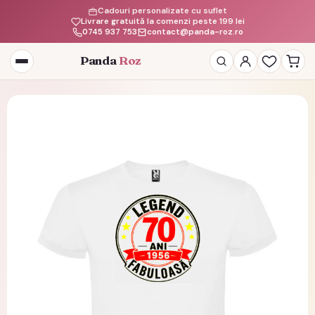
Cadouri personalizate cu suflet
Livrare gratuită la comenzi peste 199 lei
0745 937 753
contact@panda-roz.ro
Panda
Roz
Deschide
meniul