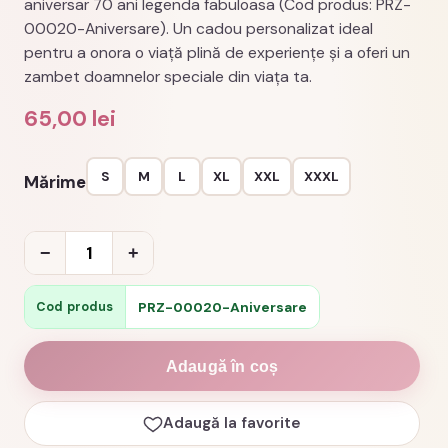
aniversar 70 ani legenda fabuloasa (Cod produs: PRZ-
00020-Aniversare). Un cadou personalizat ideal
pentru a onora o viață plină de experiențe și a oferi un
zambet doamnelor speciale din viața ta.
65,00
lei
S
M
L
XL
XXL
XXXL
Mărime
Cantitate
−
+
Tricou
aniversar
PRZ-00020-Aniversare
Cod produs
70
ani
Adaugă în coș
legenda
fabuloasa
Adaugă la favorite
cod