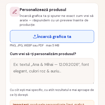
PRZ-
Personalizează produsul
00020-
Încarcă grafica ta și spune-ne exact cum vrei să
Aniversare
arate — răspundem cu un preview înainte de
producție.
Încarcă grafica ta
PNG, JPG, WEBP sau PDF · max 5 MB
Cum vrei să-ți personalizăm produsul?
Cu cât ești mai specific, cu atât rezultatul e mai aproape de
ce îți dorești.
Important:
produsele personalizate (text, grafică,