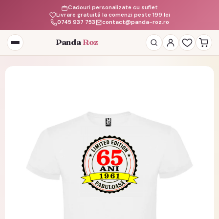
Cadouri personalizate cu suflet
Livrare gratuită la comenzi peste 199 lei
0745 937 753
contact@panda-roz.ro
Panda
Roz
Deschide
meniul