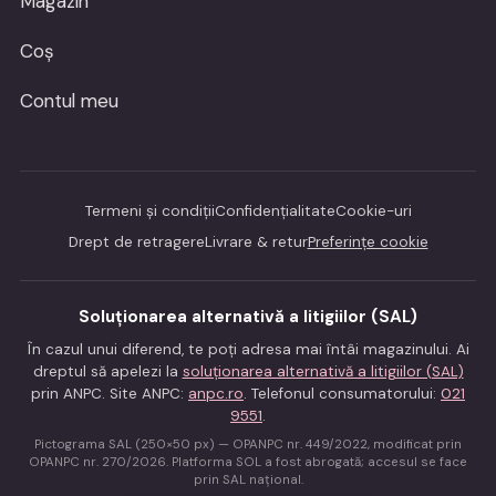
Magazin
Coș
Contul meu
Termeni și condiții
Confidențialitate
Cookie-uri
Drept de retragere
Livrare & retur
Preferințe cookie
Soluționarea alternativă a litigiilor (SAL)
În cazul unui diferend, te poți adresa mai întâi magazinului. Ai
dreptul să apelezi la
soluționarea alternativă a litigiilor (SAL)
prin ANPC. Site ANPC:
anpc.ro
. Telefonul consumatorului:
021
9551
.
Pictograma SAL (250×50 px) — OPANPC nr. 449/2022, modificat prin
OPANPC nr. 270/2026. Platforma SOL a fost abrogată; accesul se face
prin SAL național.