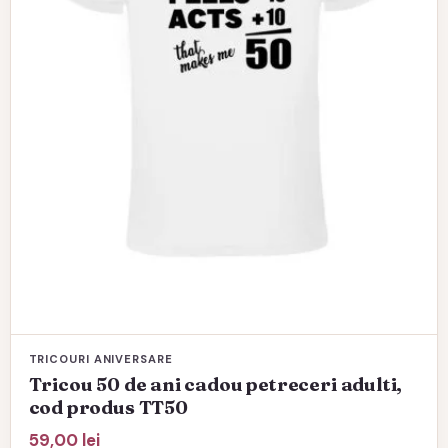
fi
alese
în
pagina
produsului.
TRICOURI ANIVERSARE
Tricou 50 de ani cadou petreceri adulti,
cod produs TT50
59,00
lei