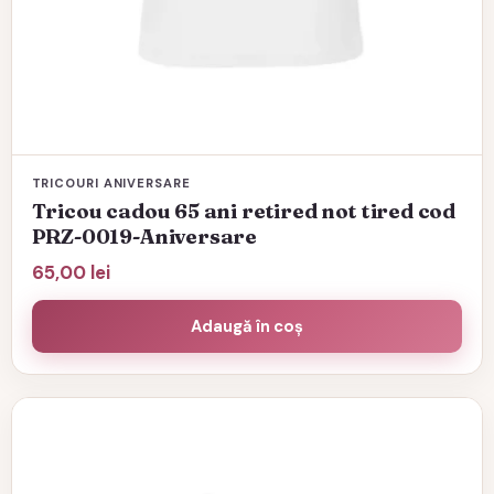
TRICOURI ANIVERSARE
Tricou cadou 65 ani retired not tired cod
PRZ-0019-Aniversare
65,00
lei
Adaugă în coș
Acest
produs
are