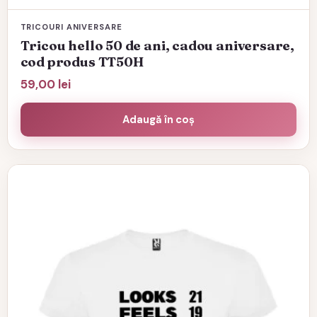
TRICOURI ANIVERSARE
Tricou hello 50 de ani, cadou aniversare,
cod produs TT50H
59,00
lei
Adaugă în coș
Acest
produs
are
mai
multe
variații.
Opțiunile
pot