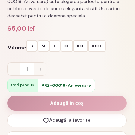
00018-Aniversare) este alegerea perfecta pentru a
celebra o varsta de aur cu eleganta si stil. Un cadou
deosebit pentru o doamna speciala.
65,00
lei
S
M
L
XL
XXL
XXXL
Mărime
Cantitate
−
+
Tricou
aniversar
PRZ-00018-Aniversare
Cod produs
65
ani
Adaugă în coș
fabuloasa
cod
Adaugă la favorite
PRZ-
00018-