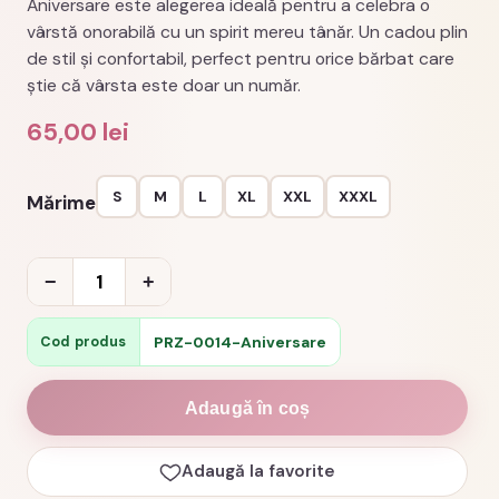
Aniversare este alegerea ideală pentru a celebra o
vârstă onorabilă cu un spirit mereu tânăr. Un cadou plin
de stil și confortabil, perfect pentru orice bărbat care
știe că vârsta este doar un număr.
65,00
lei
S
M
L
XL
XXL
XXXL
Mărime
Cantitate
−
+
Tricou
aniversar
PRZ-0014-Aniversare
Cod produs
60
ani
Adaugă în coș
years
young
Adaugă la favorite
cod