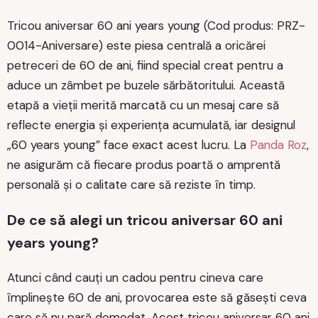
Tricou aniversar 60 ani years young (Cod produs: PRZ-
0014-Aniversare) este piesa centrală a oricărei
petreceri de 60 de ani, fiind special creat pentru a
aduce un zâmbet pe buzele sărbătoritului. Această
etapă a vieții merită marcată cu un mesaj care să
reflecte energia și experiența acumulată, iar designul
„60 years young” face exact acest lucru. La
Panda Roz
,
ne asigurăm că fiecare produs poartă o amprentă
personală și o calitate care să reziste în timp.
De ce să alegi un tricou aniversar 60 ani
years young?
Atunci când cauți un cadou pentru cineva care
împlinește 60 de ani, provocarea este să găsești ceva
care să nu pară demodat. Acest tricou aniversar 60 ani