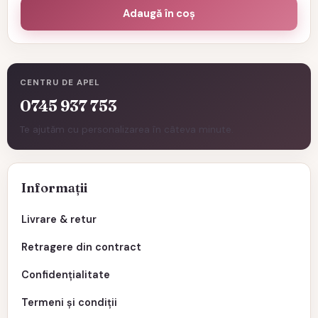
Adaugă în coș
CENTRU DE APEL
0745 937 753
Te ajutăm cu personalizarea în câteva minute.
Informații
Livrare & retur
Retragere din contract
Confidențialitate
Termeni și condiții