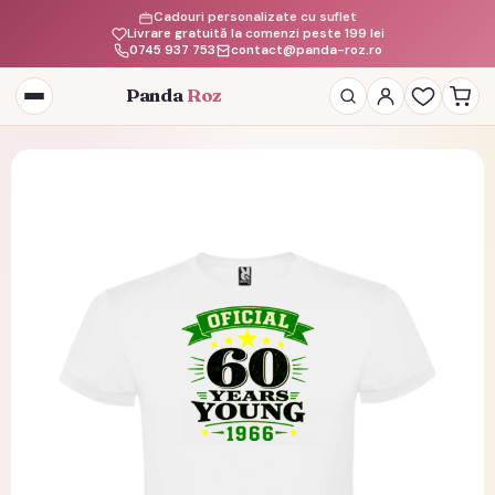
Cadouri personalizate cu suflet
Livrare gratuită la comenzi peste 199 lei
0745 937 753
contact@panda-roz.ro
Panda
Roz
Deschide
meniul