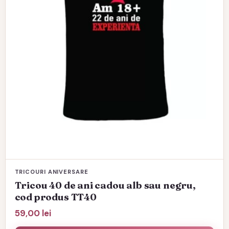
alese
în
pagina
produsului.
TRICOURI ANIVERSARE
Tricou 40 de ani cadou alb sau negru,
cod produs TT40
59,00
lei