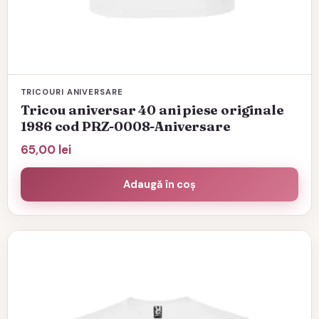
TRICOURI ANIVERSARE
Tricou aniversar 40 ani piese originale
1986 cod PRZ-0008-Aniversare
65,00
lei
Adaugă în coș
Acest
produs
are
mai