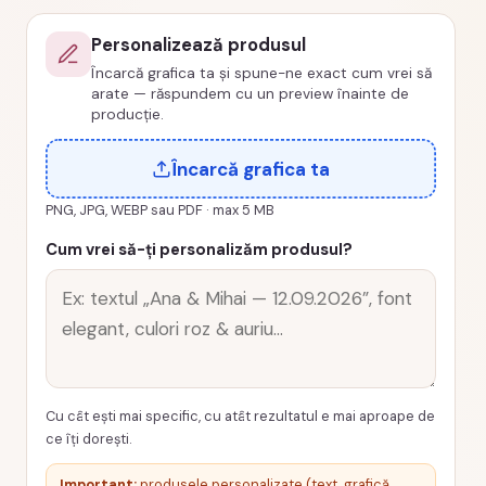
PRZ-
Personalizează produsul
0014-
Încarcă grafica ta și spune-ne exact cum vrei să
Aniversare
arate — răspundem cu un preview înainte de
producție.
Încarcă grafica ta
PNG, JPG, WEBP sau PDF · max 5 MB
Cum vrei să-ți personalizăm produsul?
Cu cât ești mai specific, cu atât rezultatul e mai aproape de
ce îți dorești.
Important:
produsele personalizate (text, grafică,