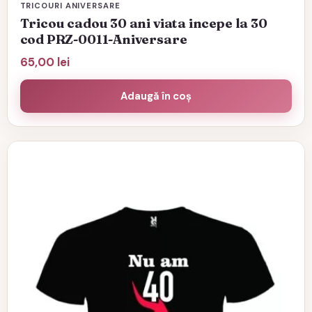
TRICOURI ANIVERSARE
Tricou cadou 30 ani viata incepe la 30
cod PRZ-0011-Aniversare
65,00
lei
Adaugă în coș
Acest
produs
are
mai
multe
variații.
Opțiunile
pot
fi