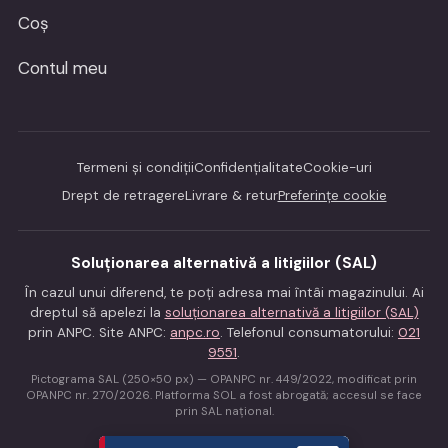
Coș
Contul meu
Termeni și condiții
Confidențialitate
Cookie-uri
Drept de retragere
Livrare & retur
Preferințe cookie
Soluționarea alternativă a litigiilor (SAL)
În cazul unui diferend, te poți adresa mai întâi magazinului. Ai
dreptul să apelezi la
soluționarea alternativă a litigiilor (SAL)
prin ANPC. Site ANPC:
anpc.ro
. Telefonul consumatorului:
021
9551
.
Pictograma SAL (250×50 px) — OPANPC nr. 449/2022, modificat prin
OPANPC nr. 270/2026. Platforma SOL a fost abrogată; accesul se face
prin SAL național.