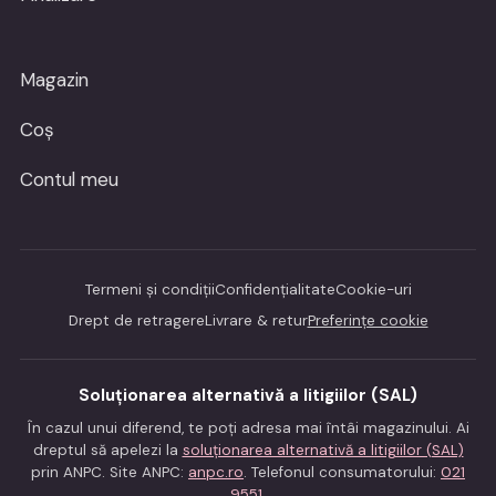
Magazin
Coș
Contul meu
Termeni și condiții
Confidențialitate
Cookie-uri
Drept de retragere
Livrare & retur
Preferințe cookie
Soluționarea alternativă a litigiilor (SAL)
În cazul unui diferend, te poți adresa mai întâi magazinului. Ai
dreptul să apelezi la
soluționarea alternativă a litigiilor (SAL)
prin ANPC. Site ANPC:
anpc.ro
. Telefonul consumatorului:
021
9551
.