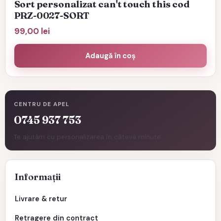
Sort personalizat can't touch this cod
PRZ-0027-SORT
99,00
lei
Adaugă în coș
CENTRU DE APEL
0745 937 753
Te ajutăm cu personalizarea în câteva minute.
Informații
Livrare & retur
Retragere din contract