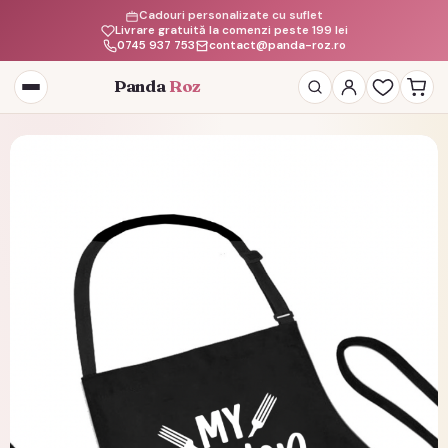
Cadouri personalizate cu suflet
Livrare gratuită la comenzi peste 199 lei
0745 937 753
contact@panda-roz.ro
Panda
Roz
Deschide
meniul