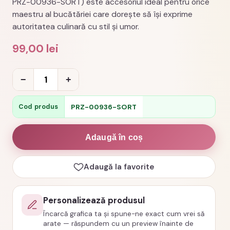
PRZ-00936-SORT) este accesoriul ideal pentru orice
maestru al bucătăriei care dorește să își exprime
autoritatea culinară cu stil și umor.
99,00
lei
Cantitate
−
+
Sort
personalizat
PRZ-00936-SORT
Cod produs
my
kitchen
Adaugă în coș
my
rules
Adaugă la favorite
cod
PRZ-
Personalizează produsul
00936-
Încarcă grafica ta și spune-ne exact cum vrei să
SORT
arate — răspundem cu un preview înainte de