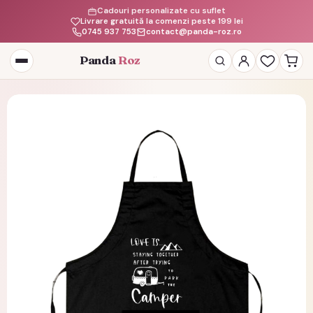
Cadouri personalizate cu suflet
Livrare gratuită la comenzi peste 199 lei
0745 937 753
contact@panda-roz.ro
Panda
Roz
Deschide
meniul