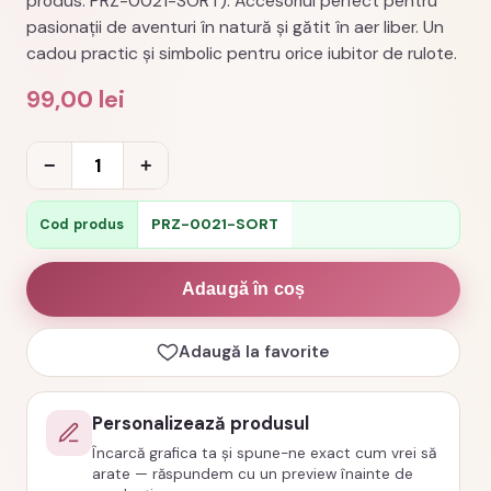
produs: PRZ-0021-SORT). Accesoriul perfect pentru
pasionații de aventuri în natură și gătit în aer liber. Un
cadou practic și simbolic pentru orice iubitor de rulote.
99,00
lei
Cantitate
−
+
Sort
personalizat
PRZ-0021-SORT
Cod produs
love
is
Adaugă în coș
parking
the
Adaugă la favorite
camper
cod
Personalizează produsul
PRZ-
Încarcă grafica ta și spune-ne exact cum vrei să
0021-
arate — răspundem cu un preview înainte de