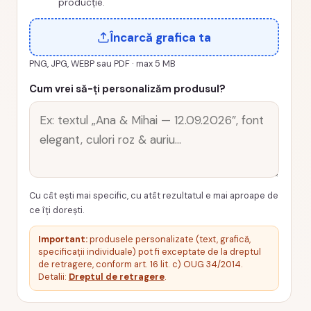
SORT
producție.
Încarcă grafica ta
PNG, JPG, WEBP sau PDF · max 5 MB
Cum vrei să-ți personalizăm produsul?
Cu cât ești mai specific, cu atât rezultatul e mai aproape de
ce îți dorești.
Important:
produsele personalizate (text, grafică,
specificații individuale) pot fi exceptate de la dreptul
de retragere, conform art. 16 lit. c) OUG 34/2014.
Detalii:
Dreptul de retragere
.