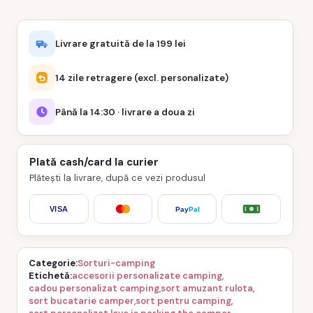
Livrare gratuită de la 199 lei
14 zile retragere (excl. personalizate)
Până la 14:30 · livrare a doua zi
Plată cash/card la curier
Plătești la livrare, după ce vezi produsul
VISA
Pay
Pal
Categorie
Sorturi-camping
Etichetă
accesorii personalizate camping
,
cadou personalizat camping
,
sort amuzant rulota
,
sort bucatarie camper
,
sort pentru camping
,