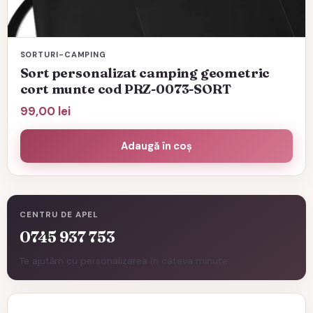
SORTURI-CAMPING
Sort personalizat camping geometric
cort munte cod PRZ-0073-SORT
99,00
lei
Adaugă în coș
CENTRU DE APEL
0745 937 753
Te ajutăm cu personalizarea în câteva minute.