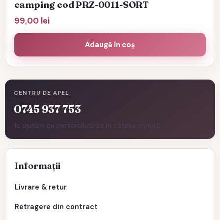
camping cod PRZ-0011-SORT
99,00
lei
Adaugă în coș
CENTRU DE APEL
0745 937 753
Te ajutăm cu personalizarea în câteva minute.
Informații
Livrare & retur
Retragere din contract