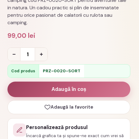
camping cod PRZ-0020-SORT pentru aventurile tale
in natura. Un cadou practic si plin de insemnatate
pentru orice pasionat de calatorii cu rulota sau
camping.
99,00
lei
Cantitate
−
+
Sort
personalizat
PRZ-0020-SORT
Cod produs
heartbeat
motorhome
Adaugă în coș
camping
cod
Adaugă la favorite
PRZ-
0020-
Personalizează produsul
SORT
Încarcă grafica ta și spune-ne exact cum vrei să