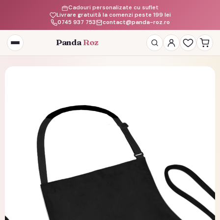
Cadouri personalizate cu suflet
Livrare gratuită la comenzi peste 199 lei
0745 937 753
contact@panda-roz.ro
Panda
Roz
Deschide
meniul