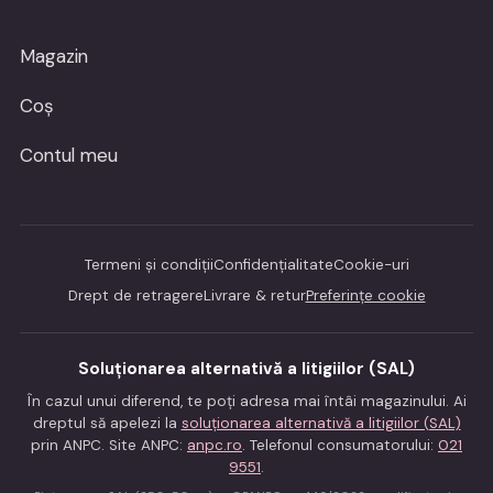
Magazin
Coș
Contul meu
Termeni și condiții
Confidențialitate
Cookie-uri
Drept de retragere
Livrare & retur
Preferințe cookie
Soluționarea alternativă a litigiilor (SAL)
În cazul unui diferend, te poți adresa mai întâi magazinului. Ai
dreptul să apelezi la
soluționarea alternativă a litigiilor (SAL)
prin ANPC. Site ANPC:
anpc.ro
. Telefonul consumatorului:
021
9551
.