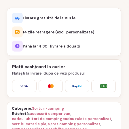
Livrare gratuită de la 199 lei
14 zile retragere (excl. personalizate)
Până la 14:30 · livrare a doua zi
Plată cash/card la curier
Plătești la livrare, după ce vezi produsul
VISA
Pay
Pal
Categorie
Sorturi-camping
Etichetă
accesorii camper van
,
cadou iubitori de camping
,
cadou rulota personalizat
,
sort bucatarie plaja
,
sort camping personalizat
,