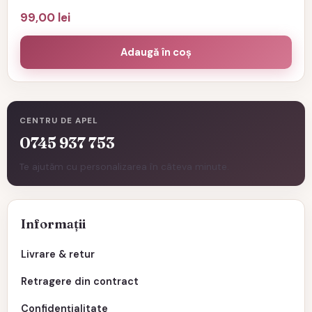
99,00
lei
Adaugă în coș
CENTRU DE APEL
0745 937 753
Te ajutăm cu personalizarea în câteva minute.
Informații
Livrare & retur
Retragere din contract
Confidențialitate