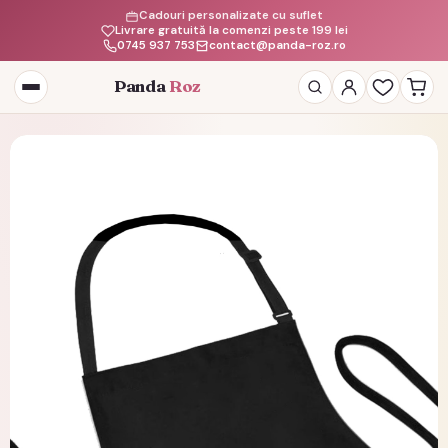
Cadouri personalizate cu suflet
Livrare gratuită la comenzi peste 199 lei
0745 937 753
contact@panda-roz.ro
Panda
Roz
Deschide
meniul