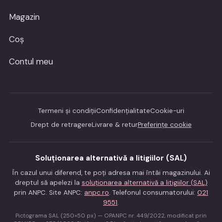
Magazin
Coș
Contul meu
Termeni și condiții
Confidențialitate
Cookie-uri
Drept de retragere
Livrare & retur
Preferințe cookie
Soluționarea alternativă a litigiilor (SAL)
În cazul unui diferend, te poți adresa mai întâi magazinului. Ai
dreptul să apelezi la
soluționarea alternativă a litigiilor (SAL)
prin ANPC. Site ANPC:
anpc.ro
. Telefonul consumatorului:
021
9551
.
Pictograma SAL (250×50 px) — OPANPC nr. 449/2022, modificat prin