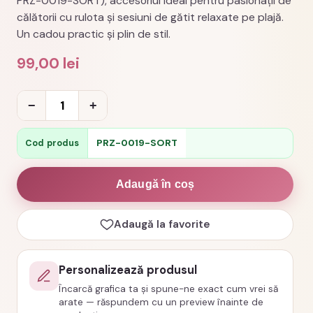
PRZ-0019-SORT), accesoriul ideal pentru pasionații de
călătorii cu rulota și sesiuni de gătit relaxate pe plajă.
Un cadou practic și plin de stil.
99,00
lei
Cantitate
−
+
Sort
personalizat
PRZ-0019-SORT
Cod produs
beach
life
Adaugă în coș
camper
van
Adaugă la favorite
cod
PRZ-
Personalizează produsul
0019-
Încarcă grafica ta și spune-ne exact cum vrei să
SORT
arate — răspundem cu un preview înainte de