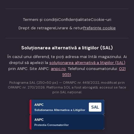
Termeni și condiții
Confidențialitate
Cookie-uri
Drept de retragere
Livrare & retur
Preferințe cookie
Soluționarea alternativă a litigiilor (SAL)
În cazul unui diferend, te poți adresa mai întâi magazinului. Ai
dreptul să apelezi la
soluționarea alternativă a litigiilor (SAL)
prin ANPC. Site ANPC:
anpc.ro
. Telefonul consumatorului:
021
9551
.
Pictograma SAL (250×50 px) — OPANPC nr. 449/2022, modificat prin
OPANPC nr. 270/2026. Platforma SOL a fost abrogată; accesul se face
prin SAL național.