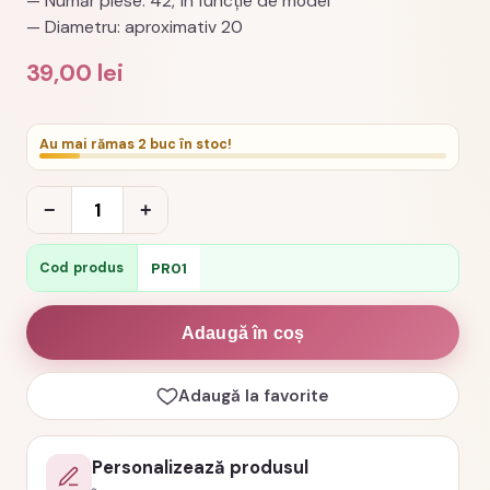
— Număr piese: 42, în funcție de model
— Diametru: aproximativ 20
39,00
lei
Au mai rămas 2 buc în stoc!
Cantitate
−
+
Puzzle
rotund
PR01
Cod produs
cu
poza
Adaugă în coș
pentru
viitorii
Adaugă la favorite
nasi
de
Personalizează produsul
botez