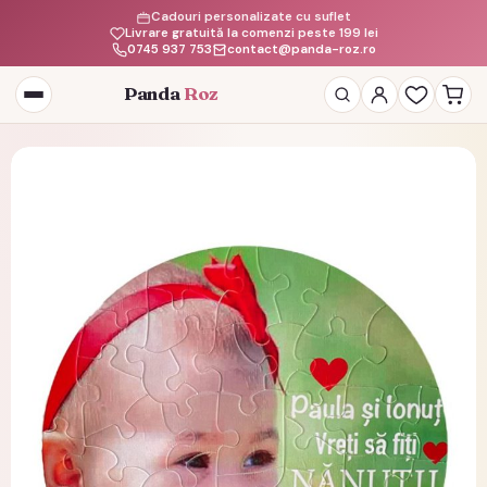
Cadouri personalizate cu suflet
Livrare gratuită la comenzi peste 199 lei
0745 937 753
contact@panda-roz.ro
Panda
Roz
Deschide
meniul