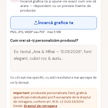
Încarcă grafica ta și spune-ne exact cum vrei să
PR01
arate — răspundem cu un preview înainte de
producție.
Încarcă grafica ta
PNG, JPG, WEBP sau PDF · max 5 MB
Cum vrei să-ți personalizăm produsul?
Cu cât ești mai specific, cu atât rezultatul e mai aproape de
ce îți dorești.
Important:
produsele personalizate (text, grafică,
specificații individuale) pot fi exceptate de la dreptul
de retragere, conform art. 16 lit. c) OUG 34/2014.
Detalii:
Dreptul de retragere
.